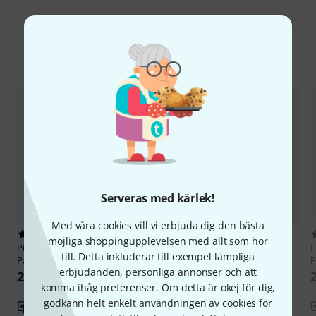
Jämför alternativ
Serveras med kärlek!
Med våra cookies vill vi erbjuda dig den bästa
5
3
möjliga shoppingupplevelsen med allt som hör
Pisoni
DCL-20Deluxe Clarinet
Pisoni
DCL-20 Deluxe Clarinet
P
till. Detta inkluderar till exempel lämpliga
Pad 10,0
Pad 9,5
P
erbjudanden, personliga annonser och att
22 kr
22 kr
komma ihåg preferenser. Om detta är okej för dig,
godkänn helt enkelt användningen av cookies för
Jämför
Jämför