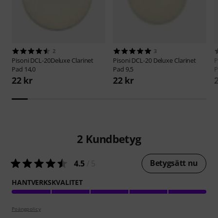
2
3
Pisoni
DCL-20Deluxe Clarinet
Pisoni
DCL-20 Deluxe Clarinet
P
Pad 14,0
Pad 9,5
P
22 kr
22 kr
2
Kundbetyg
Betygsätt nu
4.5
/ 5
HANTVERKSKVALITET
Poängpolicy