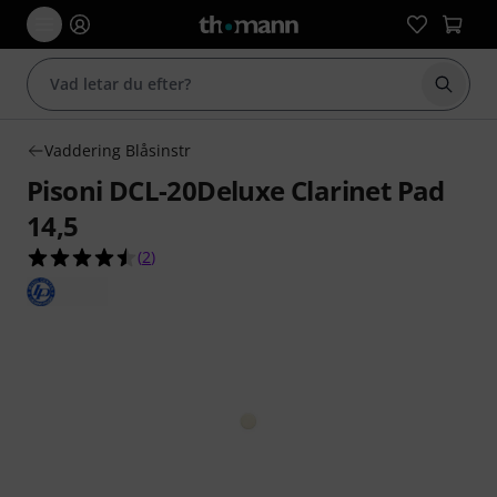
Börja 
Vaddering Blåsinstr
Pisoni DCL-20Deluxe Clarinet Pad
14,5
4.5 av 5 stjärnor från 2 kundbetyg
(
2
)