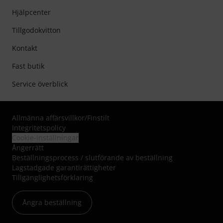
Hjälpcenter
Tillgodokvitton
Kontakt
Fast butik
Service överblick
Allmänna affärsvillkor
/
Finstilt
Integritetspolicy
Cookie-inställningar
Ångerrätt
Beställningsprocess / slutförande av beställning
Lagstadgade garantirättigheter
Tillgänglighetsförklaring
Ångra beställning