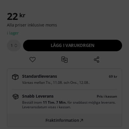
22
kr
Alla priser inklusive moms
i lager
LÄGG I VARUKORGEN
1
Standardleverans
69 kr
Väntas mellan
Tis., 11.08.
och
Ons., 12.08.
.
Snabb Leverans
Pris i kassan
Beställ inom
11 Tim. 7 Min.
för snabbast möjliga leverans.
Leveransdatum visas i kassan.
Fraktinformation