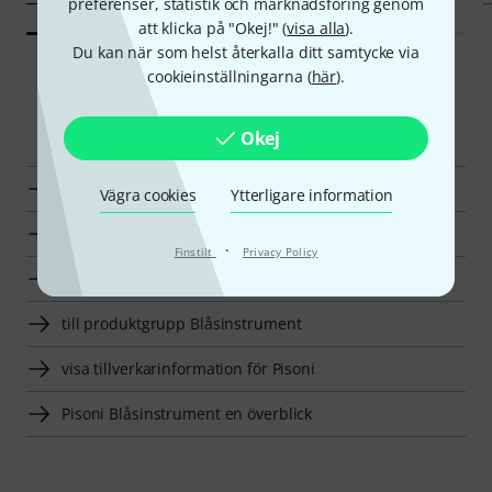
preferenser, statistik och marknadsföring genom
att klicka på "Okej!" (
visa alla
).
Du kan när som helst återkalla ditt samtycke via
cookieinställningarna (
här
).
Smart Navigator
Okej
Pisoni Vaddering för Blåsinstrument en överblick
Vägra cookies
Ytterligare information
till produktgrupp Vaddering för Blåsinstrument
·
Finstilt
Privacy Policy
till produktgrupp Tillbehör
till produktgrupp Blåsinstrument
visa tillverkarinformation för Pisoni
Pisoni Blåsinstrument en överblick