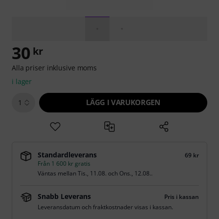
30
kr
Alla priser inklusive moms
i lager
LÄGG I VARUKORGEN
1
Standardleverans
69 kr
Från 1 600 kr gratis
Väntas mellan
Tis., 11.08.
och
Ons., 12.08.
.
Snabb Leverans
Pris i kassan
Leveransdatum och fraktkostnader visas i kassan.