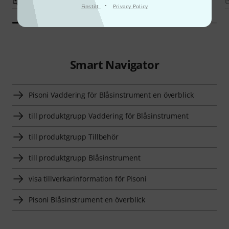
Jämför
Jämför
·
Finstilt
Privacy Policy
Smart Navigator
Pisoni Vaddering för Blåsinstrument en överblick
till produktgrupp Vaddering för Blåsinstrument
till produktgrupp Tillbehör
till produktgrupp Blåsinstrument
visa tillverkarinformation för Pisoni
Pisoni Blåsinstrument en överblick