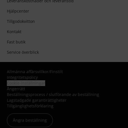
Leveranskostnader och leveranstid
Hjälpcenter
Tillgodokvitton
Kontakt
Fast butik
Service överblick
Allmänna affärsvillkor
/
Finstilt
Integritetspolicy
Cookie-inställningar
Ångerrätt
Beställningsprocess / slutförande av beställning
Lagstadgade garantirättigheter
Tillgänglighetsförklaring
Ångra beställning