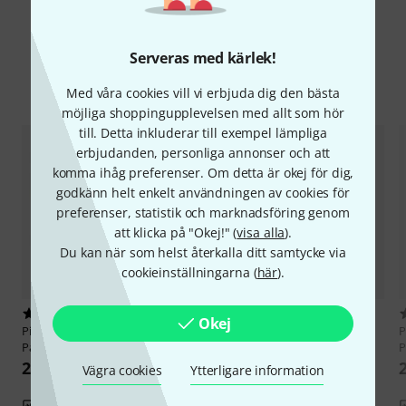
Läs alla recensioner
Serveras med kärlek!
Jämför alternativ
Med våra cookies vill vi erbjuda dig den bästa
möjliga shoppingupplevelsen med allt som hör
till. Detta inkluderar till exempel lämpliga
erbjudanden, personliga annonser och att
komma ihåg preferenser. Om detta är okej för dig,
godkänn helt enkelt användningen av cookies för
preferenser, statistik och marknadsföring genom
att klicka på "Okej!" (
visa alla
).
Du kan när som helst återkalla ditt samtycke via
cookieinställningarna (
här
).
5
3
Okej
Pisoni
DCL-20Deluxe Clarinet
Pisoni
DCL-20 Deluxe Clarinet
P
Pad 10,0
Pad 9,5
P
22 kr
22 kr
Vägra cookies
Ytterligare information