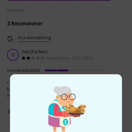
Poängpolicy
3
Recensioner
Visa översättning
not the best
G
Gerva_music 13.01.2025
hantverkskvalitet
I have heard before about Pisoni and thought it was a good
brand. But I'm a little deceived with the quality of the
material they use. I can't really recommend it.
0
0
ANMÄL RECENSION