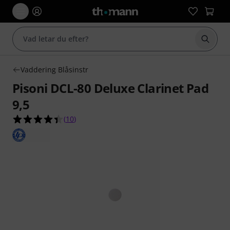
Börja 
Vaddering Blåsinstr
Pisoni DCL-80 Deluxe Clarinet Pad
9,5
4.4 av 5 stjärnor från 10 kundbetyg
(
10
)