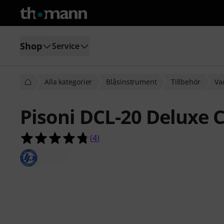
Shop
Service
Alla kategorier
Blåsinstrument
Tillbehör
Va
Pisoni DCL-20 Deluxe C
4.8 av 5 stjärnor från 4 kundbetyg
(
4
)