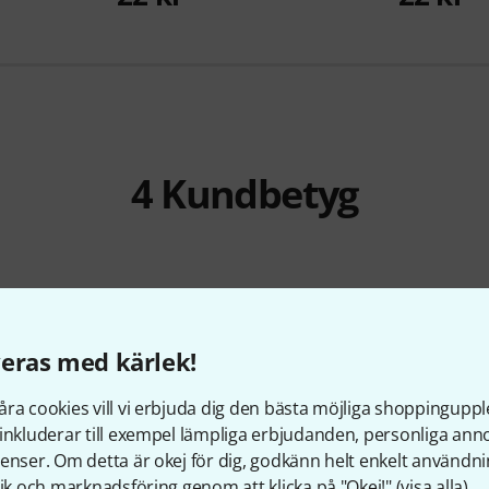
4
Kundbetyg
4.8
/ 5
eras med kärlek!
RKSKVALITET
ra cookies vill vi erbjuda dig den bästa möjliga shoppingupple
inkluderar till exempel lämpliga erbjudanden, personliga an
enser. Om detta är okej för dig, godkänn helt enkelt användni
tik och marknadsföring genom att klicka på "Okej!" (
visa alla
).