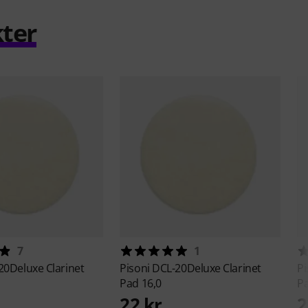
ter
7
1
20Deluxe Clarinet
Pisoni
DCL-20Deluxe Clarinet
Pi
Pad 16,0
Pa
22 kr
2