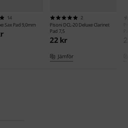
14
2
xe Sax Pad 9,0mm
Pisoni
DCL-20 Deluxe Clarinet
Pi
Pad 7,5
Pa
kr
22 kr
2
Jämför