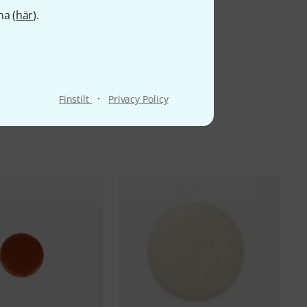
na (
här
).
·
Finstilt
Privacy Policy