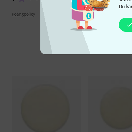
Du kan
Poängpolicy