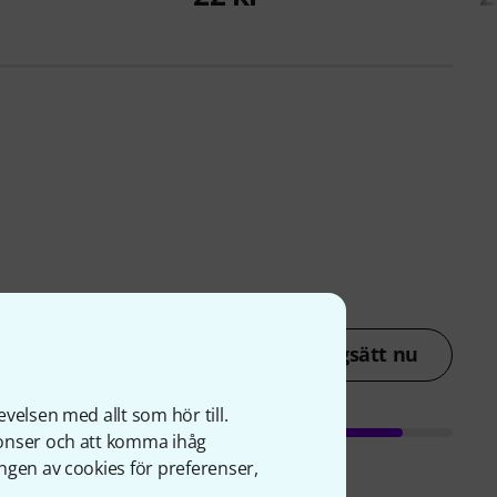
Betygsätt nu
velsen med allt som hör till.
nonser och att komma ihåg
ngen av cookies för preferenser,