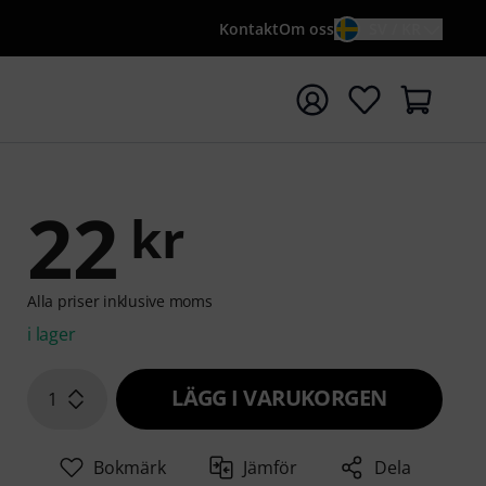
Kontakt
Om oss
SV / KR
a sökningen med söktermen {searchTerm}
22
kr
Alla priser inklusive moms
i lager
LÄGG I VARUKORGEN
1
Bokmärk
Jämför
Dela