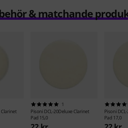
llbehör & matchande produk
1
Clarinet
Pisoni
DCL-20Deluxe Clarinet
Pisoni
DCL-
Pad 15,0
Pad 17,0
22 kr
22 kr