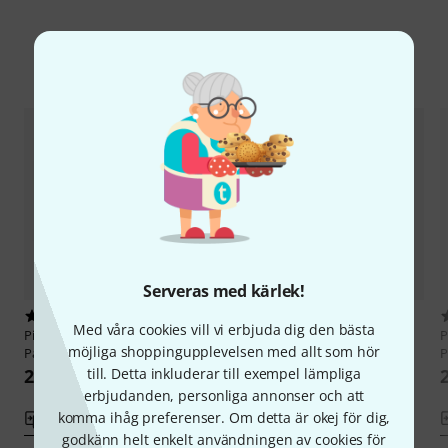
Jämför alternativ
Serveras med kärlek!
5
3
Med våra cookies vill vi erbjuda dig den bästa
Pisoni
DCL-20Deluxe Clarinet
Pisoni
DCL-20 Deluxe Clarinet
P
möjliga shoppingupplevelsen med allt som hör
Pad 10,0
Pad 9,5
P
22 kr
till. Detta inkluderar till exempel lämpliga
22 kr
erbjudanden, personliga annonser och att
komma ihåg preferenser. Om detta är okej för dig,
Jämför
Jämför
godkänn helt enkelt användningen av cookies för