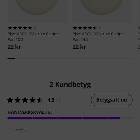
5
2
Pisoni
DCL-20Deluxe Clarinet
Pisoni
DCL-20Deluxe Clarinet
P
Pad 10,0
Pad 14,5
P
22 kr
22 kr
2
Kundbetyg
Betygsätt nu
4.5
/ 5
HANTVERKSKVALITET
Poängpolicy