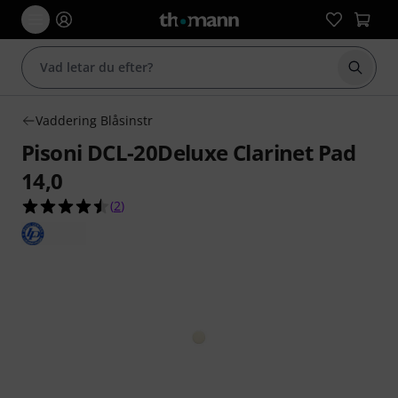
Börja 
Vaddering Blåsinstr
Pisoni DCL-20Deluxe Clarinet Pad
14,0
4.5 av 5 stjärnor från 2 kundbetyg
(
2
)