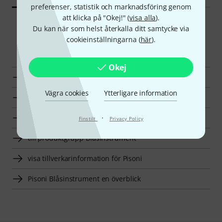
preferenser, statistik och marknadsföring genom
att klicka på "Okej!" (
visa alla
).
Du kan när som helst återkalla ditt samtycke via
cookieinställningarna (
här
).
Smart Navigator
Okej
Pisoni Vaddering för Blåsinstrument en överblick
Vägra cookies
Ytterligare information
till produktgrupp Vaddering för Blåsinstrument
till produktgrupp Tillbehör
·
Finstilt
Privacy Policy
till produktgrupp Blåsinstrument
visa tillverkarinformation för Pisoni
Pisoni Blåsinstrument en överblick