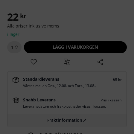
22
kr
Alla priser inklusive moms
i lager
LÄGG I VARUKORGEN
1
Standardleverans
69 kr
Väntas mellan
Ons., 12.08.
och
Tors., 13.08.
.
Snabb Leverans
Pris i kassan
Leveransdatum och fraktkostnader visas i kassan.
Fraktinformation