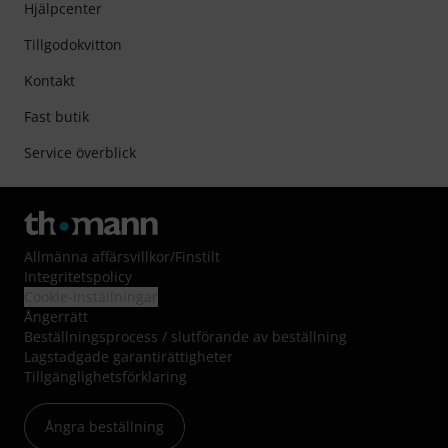
Hjälpcenter
Tillgodokvitton
Kontakt
Fast butik
Service överblick
Allmänna affärsvillkor
/
Finstilt
Integritetspolicy
Cookie-inställningar
Ångerrätt
Beställningsprocess / slutförande av beställning
Lagstadgade garantirättigheter
Tillgänglighetsförklaring
Ångra beställning