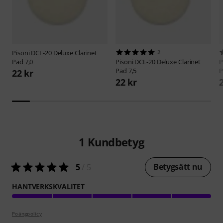
Pisoni
DCL-20 Deluxe Clarinet
2
Pad 7,0
Pisoni
DCL-20 Deluxe Clarinet
P
Pad 7,5
P
22 kr
22 kr
1
Kundbetyg
Betygsätt nu
5
/ 5
HANTVERKSKVALITET
Poängpolicy