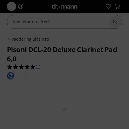
Börja 
Vaddering Blåsinstr
Pisoni DCL-20 Deluxe Clarinet Pad
6,0
5.0 av 5 stjärnor från 1 kundbetyg
(
1
)