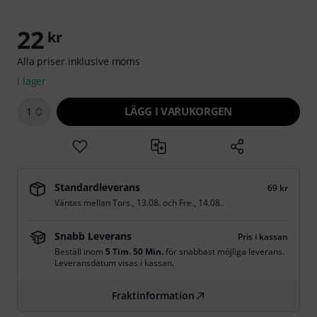
22
kr
Alla priser inklusive moms
i lager
LÄGG I VARUKORGEN
1
Standardleverans
69 kr
Väntas mellan
Tors., 13.08.
och
Fre., 14.08.
.
Snabb Leverans
Pris i kassan
Beställ inom
5 Tim. 50 Min.
för snabbast möjliga leverans.
Leveransdatum visas i kassan.
Fraktinformation