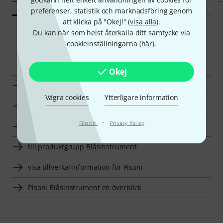
preferenser, statistik och marknadsföring genom
att klicka på "Okej!" (
visa alla
).
Du kan när som helst återkalla ditt samtycke via
cookieinställningarna (
här
).
Smart Navigator
Okej
Pisoni Vaddering för Blåsinstrument en överblick
Vägra cookies
Ytterligare information
till produktgrupp Vaddering för Blåsinstrument
·
Finstilt
Privacy Policy
till produktgrupp Tillbehör
till produktgrupp Blåsinstrument
visa tillverkarinformation för Pisoni
Pisoni Blåsinstrument en överblick