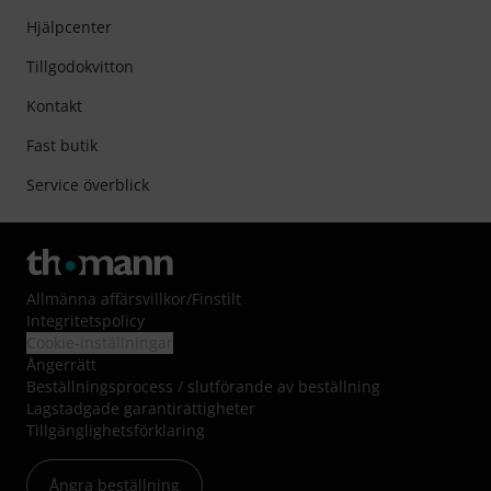
Hjälpcenter
Tillgodokvitton
Kontakt
Fast butik
Service överblick
Allmänna affärsvillkor
/
Finstilt
Integritetspolicy
Cookie-inställningar
Ångerrätt
Beställningsprocess / slutförande av beställning
Lagstadgade garantirättigheter
Tillgänglighetsförklaring
Ångra beställning