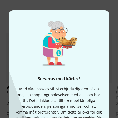
Jämför alternativ
Serveras med kärlek!
5
3
Med våra cookies vill vi erbjuda dig den bästa
Pisoni
DCL-20Deluxe Clarinet
Pisoni
DCL-20 Deluxe Clarinet
P
möjliga shoppingupplevelsen med allt som hör
Pad 10,0
Pad 9,5
P
till. Detta inkluderar till exempel lämpliga
22 kr
22 kr
erbjudanden, personliga annonser och att
komma ihåg preferenser. Om detta är okej för dig,
Jämför
Jämför
godkänn helt enkelt användningen av cookies för