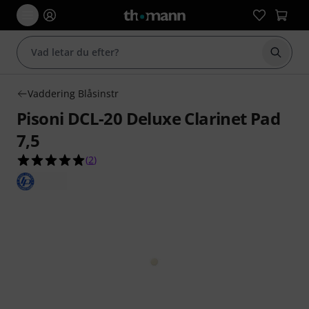
Börja 
Vaddering Blåsinstr
Pisoni DCL-20 Deluxe Clarinet Pad
7,5
5.0 av 5 stjärnor från 2 kundbetyg
(
2
)