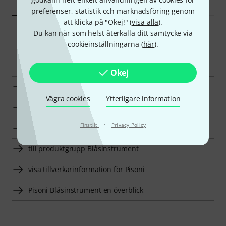
preferenser, statistik och marknadsföring genom
att klicka på "Okej!" (
visa alla
).
Du kan när som helst återkalla ditt samtycke via
cookieinställningarna (
här
).
Smart Navigator
Okej
Pisoni Vaddering för Blåsinstrument en överblick
Vägra cookies
Ytterligare information
till produktgrupp Vaddering för Blåsinstrument
·
Finstilt
Privacy Policy
till produktgrupp Tillbehör
till produktgrupp Blåsinstrument
visa tillverkarinformation för Pisoni
Pisoni Blåsinstrument en överblick