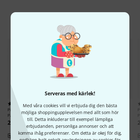
Jämför alternativ
Serveras med kärlek!
5
3
Med våra cookies vill vi erbjuda dig den bästa
Pisoni
DCL-20Deluxe Clarinet
Pisoni
DCL-20 Deluxe Clarinet
P
möjliga shoppingupplevelsen med allt som hör
Pad 10,0
Pad 9,5
P
till. Detta inkluderar till exempel lämpliga
22 kr
22 kr
erbjudanden, personliga annonser och att
komma ihåg preferenser. Om detta är okej för dig,
Jämför
Jämför
godkänn helt enkelt användningen av cookies för