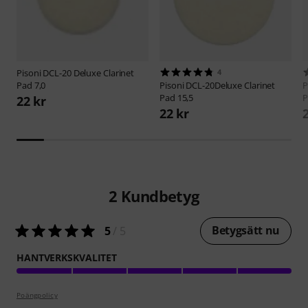
Pisoni
DCL-20 Deluxe Clarinet
4
Pad 7,0
Pisoni
DCL-20Deluxe Clarinet
P
Pad 15,5
P
22 kr
22 kr
2
Kundbetyg
Betygsätt nu
5
/ 5
HANTVERKSKVALITET
Poängpolicy