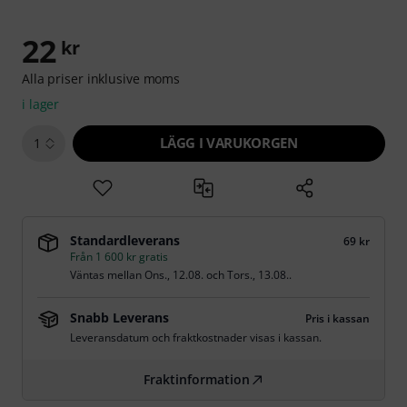
22
kr
Alla priser inklusive moms
i lager
LÄGG I VARUKORGEN
1
Standardleverans
69 kr
Från 1 600 kr gratis
Väntas mellan
Ons., 12.08.
och
Tors., 13.08.
.
Snabb Leverans
Pris i kassan
Leveransdatum och fraktkostnader visas i kassan.
Fraktinformation