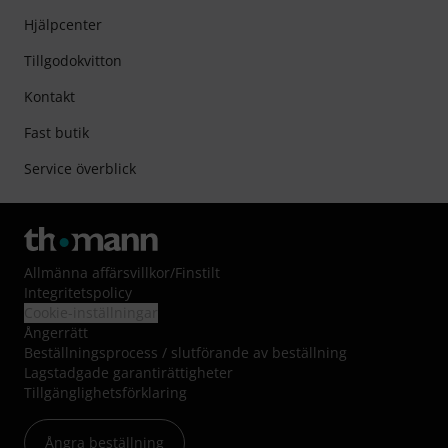
Hjälpcenter
Tillgodokvitton
Kontakt
Fast butik
Service överblick
Allmänna affärsvillkor
/
Finstilt
Integritetspolicy
Cookie-inställningar
Ångerrätt
Beställningsprocess / slutförande av beställning
Lagstadgade garantirättigheter
Tillgänglighetsförklaring
Ångra beställning