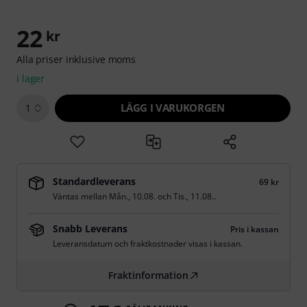
22
kr
Alla priser inklusive moms
i lager
LÄGG I VARUKORGEN
1
Standardleverans
69 kr
Väntas mellan
Mån., 10.08.
och
Tis., 11.08.
.
Snabb Leverans
Pris i kassan
Leveransdatum och fraktkostnader visas i kassan.
Fraktinformation