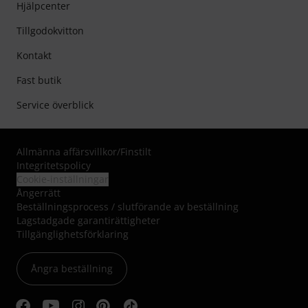
Hjälpcenter
Tillgodokvitton
Kontakt
Fast butik
Service överblick
Allmänna affärsvillkor
/
Finstilt
Integritetspolicy
Cookie-inställningar
Ångerrätt
Beställningsprocess / slutförande av beställning
Lagstadgade garantirättigheter
Tillgänglighetsförklaring
Ångra beställning