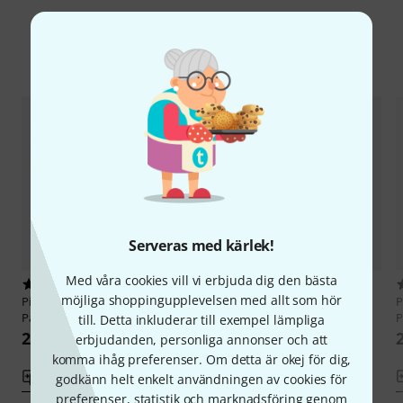
Jämför alternativ
Serveras med kärlek!
Med våra cookies vill vi erbjuda dig den bästa
5
3
möjliga shoppingupplevelsen med allt som hör
Pisoni
DCL-20Deluxe Clarinet
Pisoni
DCL-20 Deluxe Clarinet
P
Pad 10,0
Pad 9,5
P
till. Detta inkluderar till exempel lämpliga
22 kr
22 kr
erbjudanden, personliga annonser och att
komma ihåg preferenser. Om detta är okej för dig,
Jämför
Jämför
godkänn helt enkelt användningen av cookies för
preferenser, statistik och marknadsföring genom