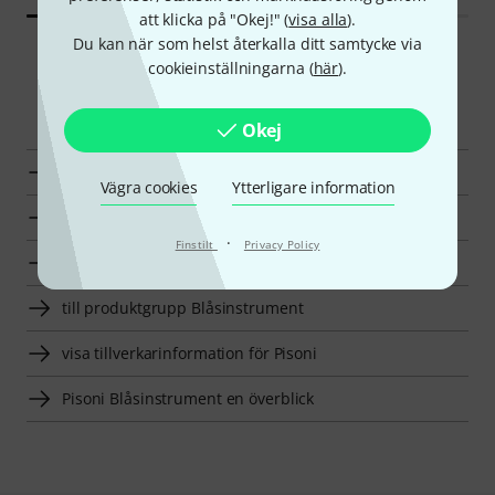
att klicka på "Okej!" (
visa alla
).
Du kan när som helst återkalla ditt samtycke via
cookieinställningarna (
här
).
Smart Navigator
Okej
Pisoni Vaddering för Blåsinstrument en överblick
Vägra cookies
Ytterligare information
till produktgrupp Vaddering för Blåsinstrument
·
Finstilt
Privacy Policy
till produktgrupp Tillbehör
till produktgrupp Blåsinstrument
visa tillverkarinformation för Pisoni
Pisoni Blåsinstrument en överblick