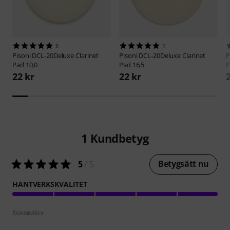
5
1
Pisoni
DCL-20Deluxe Clarinet
Pisoni
DCL-20Deluxe Clarinet
P
Pad 10,0
Pad 16,5
P
22 kr
22 kr
1
Kundbetyg
Betygsätt nu
5
/ 5
HANTVERKSKVALITET
Poängpolicy