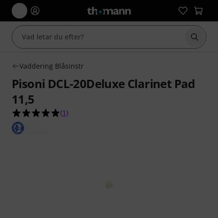
Börja 
Vaddering Blåsinstr
Pisoni DCL-20Deluxe Clarinet Pad
11,5
5.0 av 5 stjärnor från 1 kundbetyg
(
1
)