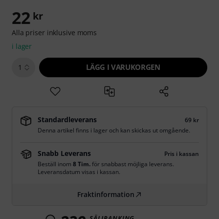
22
kr
Alla priser inklusive moms
i lager
LÄGG I VARUKORGEN
1
Standardleverans
69 kr
Denna artikel finns i lager och kan skickas ut omgående.
Snabb Leverans
Pris i kassan
Beställ inom
8 Tim.
för snabbast möjliga leverans.
Leveransdatum visas i kassan.
Fraktinformation
SÄLJRANKING