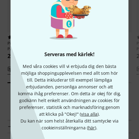
5
3
Pisoni
DCL-20Deluxe Clarinet
Pisoni
DCL-20 Deluxe Clarinet
P
Pad 10,0
Pad 9,5
P
Serveras med kärlek!
22 kr
22 kr
Med våra cookies vill vi erbjuda dig den bästa
Jämför
Jämför
möjliga shoppingupplevelsen med allt som hör
till. Detta inkluderar till exempel lämpliga
erbjudanden, personliga annonser och att
komma ihåg preferenser. Om detta är okej för dig,
godkänn helt enkelt användningen av cookies för
Smart Navigator
preferenser, statistik och marknadsföring genom
att klicka på "Okej!" (
visa alla
).
Du kan när som helst återkalla ditt samtycke via
Pisoni Vaddering för Blåsinstrument en överblick
cookieinställningarna (
här
).