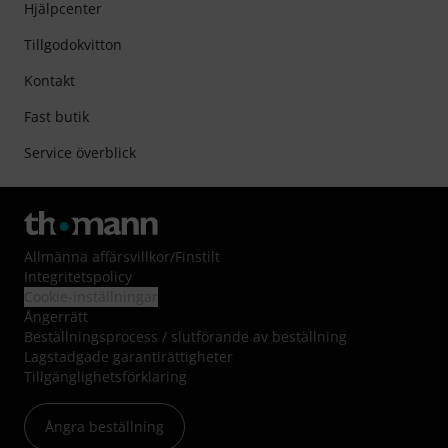
Hjälpcenter
Tillgodokvitton
Kontakt
Fast butik
Service överblick
Allmänna affärsvillkor
/
Finstilt
Integritetspolicy
Cookie-inställningar
Ångerrätt
Beställningsprocess / slutförande av beställning
Lagstadgade garantirättigheter
Tillgänglighetsförklaring
Ångra beställning