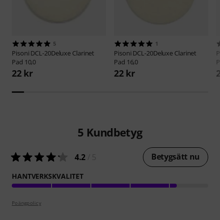
5
1
Pisoni
DCL-20Deluxe Clarinet
Pisoni
DCL-20Deluxe Clarinet
P
Pad 10,0
Pad 16,0
P
22 kr
22 kr
5
Kundbetyg
Betygsätt nu
4.2
/ 5
HANTVERKSKVALITET
Poängpolicy