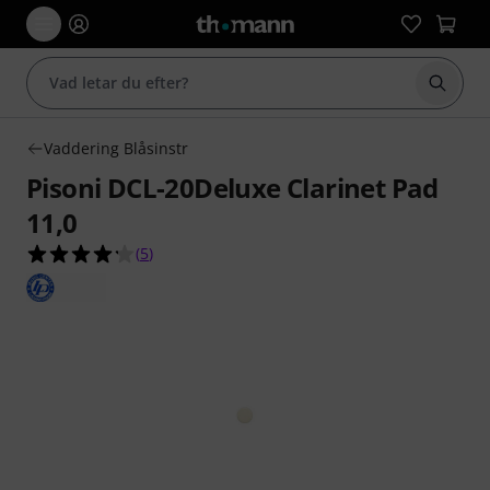
Börja 
Vaddering Blåsinstr
Pisoni DCL-20Deluxe Clarinet Pad
11,0
4.2 av 5 stjärnor från 5 kundbetyg
(
5
)