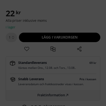
22
kr
Alla priser inklusive moms
i lager
LÄGG I VARUKORGEN
1
Standardleverans
69 kr
Väntas mellan
Ons., 12.08.
och
Tors., 13.08.
.
Snabb Leverans
Pris i kassan
Leveransdatum och fraktkostnader visas i kassan.
Fraktinformation