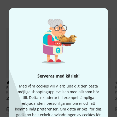
Jämför alternativ
Serveras med kärlek!
5
3
Med våra cookies vill vi erbjuda dig den bästa
Pisoni
DCL-20Deluxe Clarinet
Pisoni
DCL-20 Deluxe Clarinet
P
möjliga shoppingupplevelsen med allt som hör
Pad 10,0
Pad 9,5
P
22 kr
till. Detta inkluderar till exempel lämpliga
22 kr
erbjudanden, personliga annonser och att
komma ihåg preferenser. Om detta är okej för dig,
Jämför
Jämför
godkänn helt enkelt användningen av cookies för