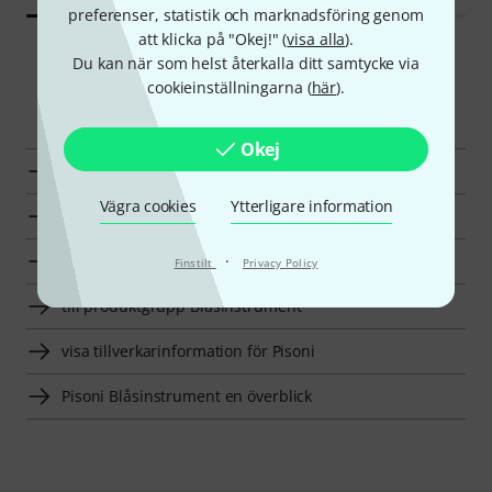
preferenser, statistik och marknadsföring genom
att klicka på "Okej!" (
visa alla
).
Du kan när som helst återkalla ditt samtycke via
cookieinställningarna (
här
).
Smart Navigator
Okej
Pisoni Vaddering för Blåsinstrument en överblick
Vägra cookies
Ytterligare information
till produktgrupp Vaddering för Blåsinstrument
till produktgrupp Tillbehör
·
Finstilt
Privacy Policy
till produktgrupp Blåsinstrument
visa tillverkarinformation för Pisoni
Pisoni Blåsinstrument en överblick