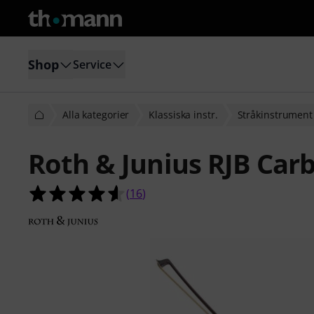
Shop
Service
Alla kategorier
Klassiska instr.
Stråkinstrument
Roth & Junius RJB Car
4.6 av 5 stjärnor från 16 kundbetyg
(
16
)