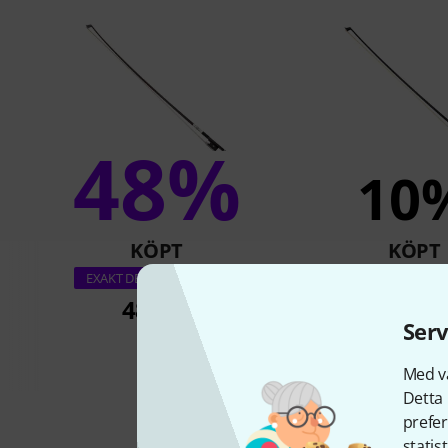
48%
10
KÖPT
KÖPT
Artino Violin Bow 4
EXAKT DENNA PRODUKT
Edition
489 kr
Serv
358 k
Med vå
Detta 
prefer
statis