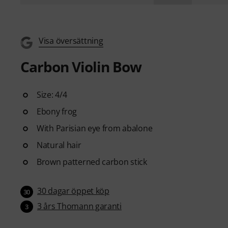
Visa översättning
Carbon Violin Bow
Size: 4/4
Ebony frog
With Parisian eye from abalone
Natural hair
Brown patterned carbon stick
30 dagar öppet köp
30
3 års Thomann garanti
3