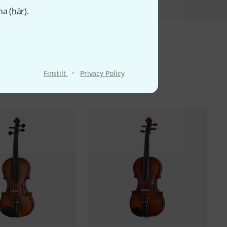
na (
här
).
ter
·
Finstilt
Privacy Policy