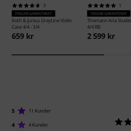
9
1
PASSAR GARANTERAT
PASSAR GARANTERAT
Roth & Junius
GreyLine Violin
Thomann
Aria Studen
Case 4/4 - 3/4
4/4 RB
659 kr
2 599 kr
5
11 Kunder
4
4 Kunder