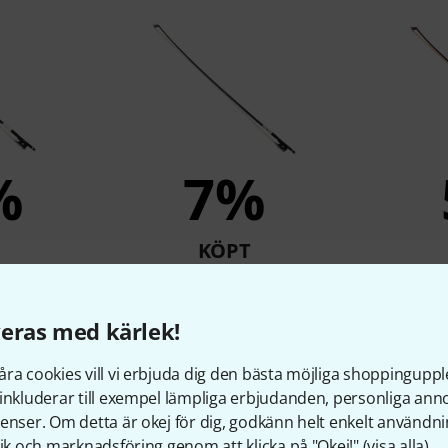
%
7%
KÖPT
/4 Special
Roth & Junius RJB Carbon
Gewa Pu
Violin Bow 4/4 BK/G
eras med kärlek!
r
511 kr
ra cookies vill vi erbjuda dig den bästa möjliga shoppingupple
inkluderar till exempel lämpliga erbjudanden, personliga an
enser. Om detta är okej för dig, godkänn helt enkelt användni
Jämför
tik och marknadsföring genom att klicka på "Okej!" (
visa alla
).