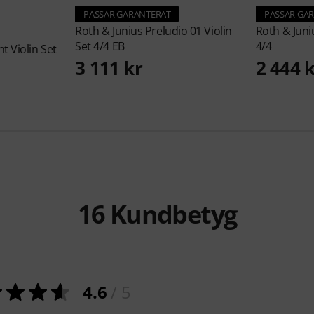
PASSAR GARANTERAT
PASSAR GA
Roth & Junius
Preludio 01 Violin
Roth & Jun
Set 4/4 EB
4/4
t Violin Set
3 111 kr
2 444 
16
Kundbetyg
4.6
/ 5