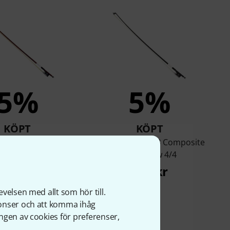
5%
5%
KÖPT
KÖPT
re Violin Bow 4/4
Roth & Junius RJB Composite
Violin Bow 4/4
299 kr
368 kr
velsen med allt som hör till.
nonser och att komma ihåg
ngen av cookies för preferenser,