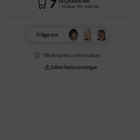
7
SÄLJRANKING
i Stråkar för violiner
Fråga oss
Tillverkarens information.
Säkerhetsvarningar