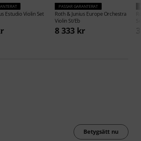
RANTERAT
PASSAR GARANTERAT
ius
Estudio Violin Set
Roth & Junius
Europe Orchestra
Ro
Violin St/Eb
Se
kr
8 333 kr
3
Betygsätt nu