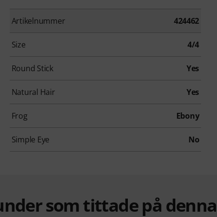
Artikelnummer
424462
Size
4/4
Round Stick
Yes
Natural Hair
Yes
Frog
Ebony
Simple Eye
No
under som tittade på denn