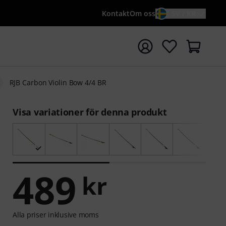
Kontakt
Om oss
SV / KR
a sökningen med söktermen {searchTerm}
RJB Carbon Violin Bow 4/4 BR
Visa variationer för denna produkt
489
kr
Alla priser inklusive moms