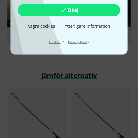
Okej
GUIDE
Vägra cookies
Ytterligare information
Bows for String Instruments
·
Finstilt
Privacy Policy
Jämför alternativ