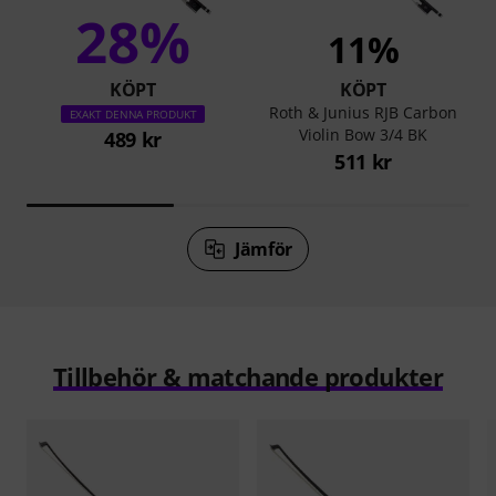
28%
11%
KÖPT
KÖPT
Roth & Junius RJB Carbon
EXAKT DENNA PRODUKT
Violin Bow 3/4 BK
489 kr
511 kr
Jämför
Tillbehör & matchande produkter