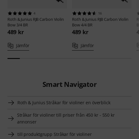
4
16
Roth & Junius
RJB Carbon Violin
Roth & Junius
RJB Carbon Violin
R
Bow 3/4 BR
Bow 4/4 BR
B
489 kr
489 kr
Jämför
Jämför
Smart Navigator
Roth & Junius Stråkar för violiner en överblick
Stråkar för violiner till priser från 450 kr - 550 kr
annonser
till produktgrupp Stråkar för violiner