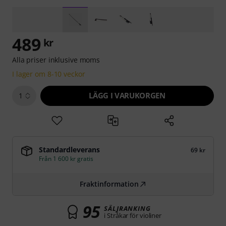
489
kr
Alla priser inklusive moms
I lager om 8-10 veckor
LÄGG I VARUKORGEN
1
Standardleverans
69 kr
Från 1 600 kr gratis
Fraktinformation
95
SÄLJRANKING
i Stråkar för violiner