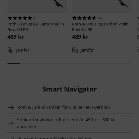
4
16
Roth & Junius
RJB Carbon Violin
Roth & Junius
RJB Carbon Violin
R
Bow 3/4 BR
Bow 4/4 BR
B
489 kr
489 kr
Jämför
Jämför
Smart Navigator
Roth & Junius Stråkar för violiner en överblick
Stråkar för violiner till priser från 450 kr - 550 kr
annonser
till produktgrupp Stråkar för violiner