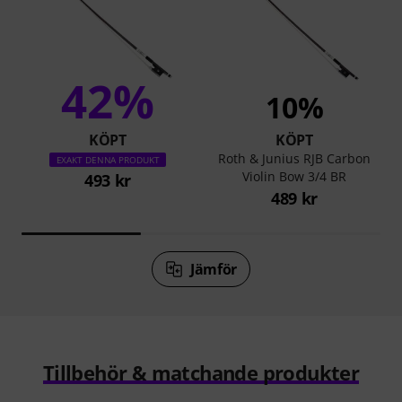
42%
10%
KÖPT
KÖPT
Roth & Junius RJB Carbon
EXAKT DENNA PRODUKT
Violin Bow 3/4 BR
493 kr
489 kr
Jämför
Tillbehör & matchande produkter