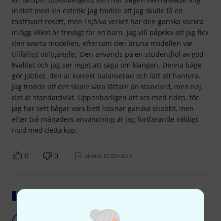
initialt med sin estetik: jag trodde att jag skulle få en
mattsvart rosett, men i själva verket har den ganska vackra
inlägg vilket är trevligt för en barn. Jag vill påpeka att jag fick
den svarta modellen, eftersom den bruna modellen var
tillfälligt otillgänglig. Den används på en studentfiol av god
kvalitet och jag ser inget att säga om klangen. Denna båge
gör jobbet, den är korrekt balanserad och lätt att hantera.
Jag trodde att det skulle vara lättare än standard, men nej,
det är standardvikt. Uppenbarligen att ses med tiden, för
jag har sett bågar vars bett lossnar ganska snabbt, men
efter två månaders användning är jag fortfarande väldigt
nöjd med detta köp.
0
0
ANMÄL RECENSION
Visa original
Positivt överraskad!