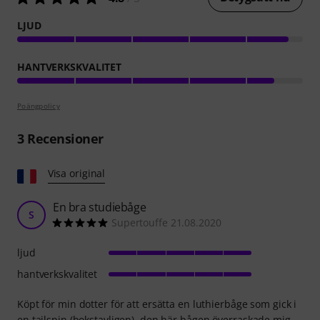
LJUD
HANTVERKSKVALITET
Poängpolicy
3
Recensioner
Visa original
En bra studiebåge
S
Supertouffe 21.08.2020
ljud
hantverkskvalitet
Köpt för min dotter för att ersätta en luthierbåge som gick i
en tailspin (bokstavligen), den här bågen överraskade mig