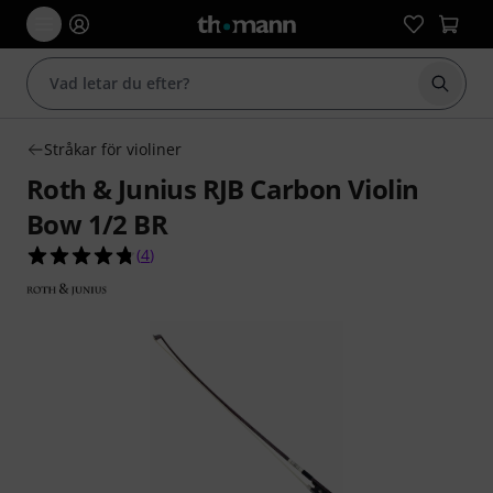
Börja 
Stråkar för violiner
Roth & Junius RJB Carbon Violin
Bow 1/2 BR
4.8 av 5 stjärnor från 4 kundbetyg
(
4
)