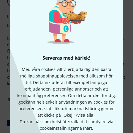
C
charlie21 09.05.2019
ljud
hantverkskvalitet
Jag letade efter en båge i halv storlek för mina elever för att
ersätta min gamla, slitna och mediokra. För under 50 euro
får du allt du behöver: en lätt, lätthanterlig, välbalanserad
båge som ligger bekvämt i handen. Håret är mycket bra, det
Serveras med kärlek!
är utmärkt för spicatto, etc. Den har alla kännetecken för en
Med våra cookies vill vi erbjuda dig den bästa
båge i toppklass! Det finns några mindre kosmetiska
möjliga shoppingupplevelsen med allt som hör
defekter på klubban, men till det här priset är den ett riktigt
till. Detta inkluderar till exempel lämpliga
kap. Tack!
erbjudanden, personliga annonser och att
komma ihåg preferenser. Om detta är okej för dig,
1
0
ANMÄL RECENSION
godkänn helt enkelt användningen av cookies för
preferenser, statistik och marknadsföring genom
att klicka på "Okej!" (
visa alla
).
Du kan när som helst återkalla ditt samtycke via
Visa original
cookieinställningarna (
här
).