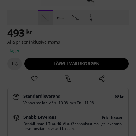
493
kr
Alla priser inklusive moms
i lager
LÄGG I VARUKORGEN
1
Standardleverans
69 kr
Väntas mellan
Mån., 10.08.
och
Tis., 11.08.
.
Snabb Leverans
Pris i kassan
Beställ inom
1 Tim. 40 Min.
för snabbast möjliga leverans.
Leveransdatum visas i kassan.