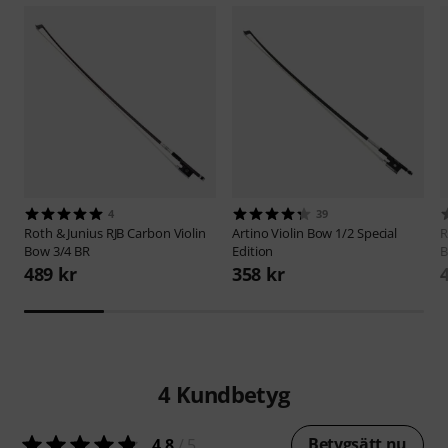
4
39
Roth & Junius
RJB Carbon Violin
Artino
Violin Bow 1/2 Special
R
Bow 3/4 BR
Edition
B
489 kr
358 kr
4
Kundbetyg
Betygsätt nu
4.8
/ 5