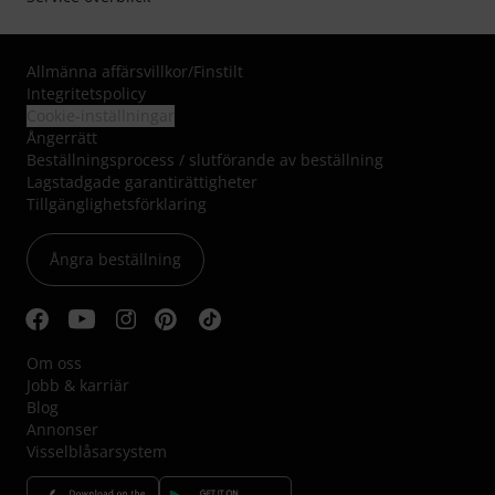
Allmänna affärsvillkor
/
Finstilt
Integritetspolicy
Cookie-inställningar
Ångerrätt
Beställningsprocess / slutförande av beställning
Lagstadgade garantirättigheter
Tillgänglighetsförklaring
Ångra beställning
Om oss
Jobb & karriär
Blog
Annonser
Visselblåsarsystem