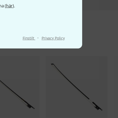
na (
här
).
ter
·
Finstilt
Privacy Policy