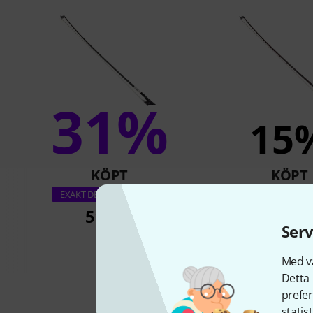
31%
15
KÖPT
KÖPT
Roth & Junius RJ
EXAKT DENNA PRODUKT
Violin Bow 3
511 kr
Serv
489 k
Med vå
Detta 
prefer
statis