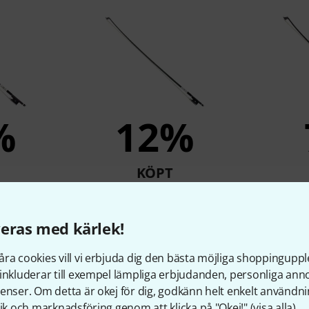
%
12%
KÖPT
B Carbon
Roth & Junius RJB Carbon
Roth & 
/4 BR
Violin Bow 4/4 BK/G
Viol
eras med kärlek!
r
511 kr
ra cookies vill vi erbjuda dig den bästa möjliga shoppingupple
inkluderar till exempel lämpliga erbjudanden, personliga an
enser. Om detta är okej för dig, godkänn helt enkelt användni
Jämför
tik och marknadsföring genom att klicka på "Okej!" (
visa alla
).