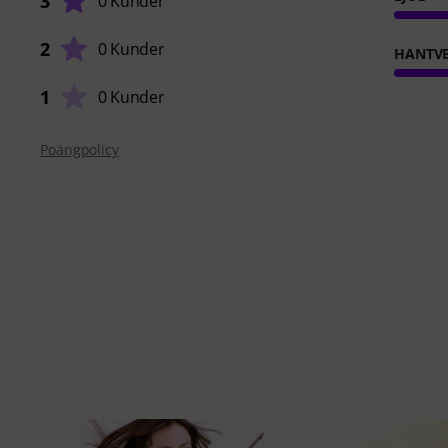
3
0 Kunder
2
0 Kunder
HANTVE
1
0 Kunder
Poängpolicy