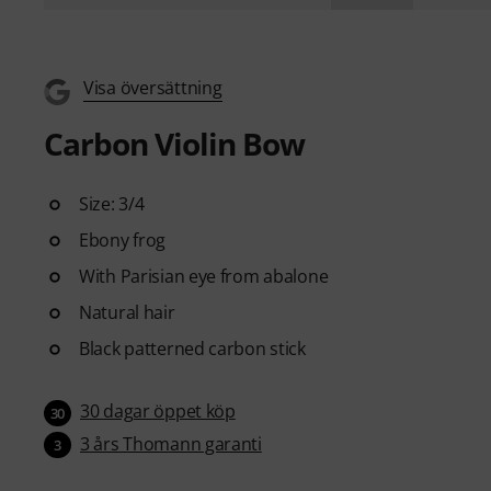
Visa översättning
Carbon Violin Bow
Size: 3/4
Ebony frog
With Parisian eye from abalone
Natural hair
Black patterned carbon stick
30 dagar öppet köp
30
3 års Thomann garanti
3