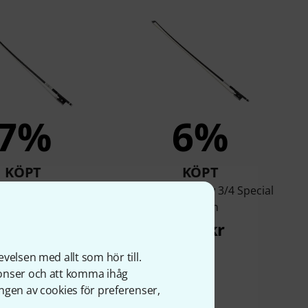
7%
6%
KÖPT
KÖPT
Junius RJB Carbon
Artino Violin Bow 3/4 Special
in Bow 1/4 BK
Edition
511 kr
358 kr
velsen med allt som hör till.
nonser och att komma ihåg
ngen av cookies för preferenser,