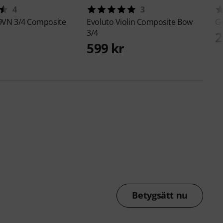
4
3
9VN 3/4 Composite
Evoluto
Violin Composite Bow
G
3/4
2
599 kr
Betygsätt nu