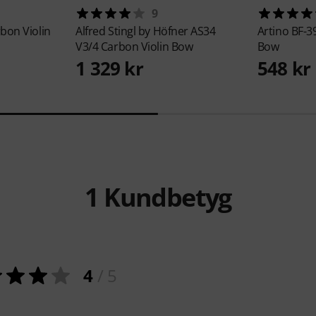
9
bon Violin
Alfred Stingl by Höfner
AS34
Artino
BF-3
V3/4 Carbon Violin Bow
Bow
1 329 kr
548 kr
1
Kundbetyg
4
/ 5