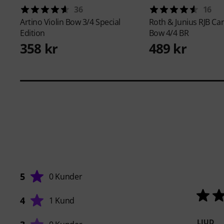
36
16
Artino
Violin Bow 3/4 Special
Roth & Junius
RJB Car
Edition
Bow 4/4 BR
358 kr
489 kr
5
0 Kunder
4
1 Kund
LJUD