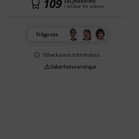
109
SÄLJRANKING
i Stråkar för violiner
Fråga oss
Tillverkarens information.
Säkerhetsvarningar