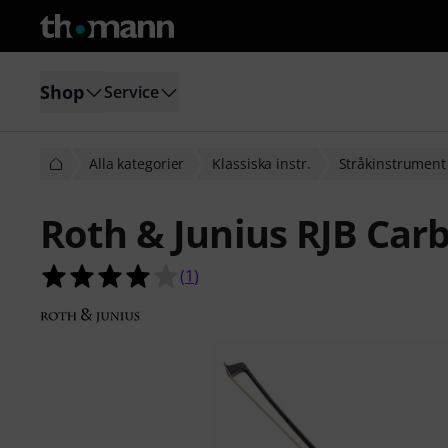
Shop
Service
Alla kategorier
Klassiska instr.
Stråkinstrument
Roth & Junius RJB Car
4.0 av 5 stjärnor från 1 kundbetyg
(
1
)