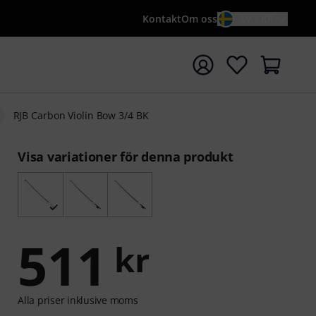
Kontakt
Om oss
SV / KR
a sökningen med söktermen {searchTerm}
RJB Carbon Violin Bow 3/4 BK
Visa variationer för denna produkt
511
kr
Alla priser inklusive moms