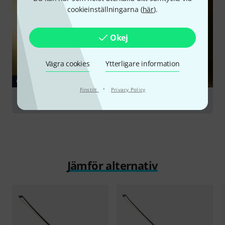
cookieinställningarna (
här
).
Okej
Vägra cookies
Ytterligare information
GUIDE
·
Finstilt
Privacy Policy
Bows for String Instruments
Jämför alternativ