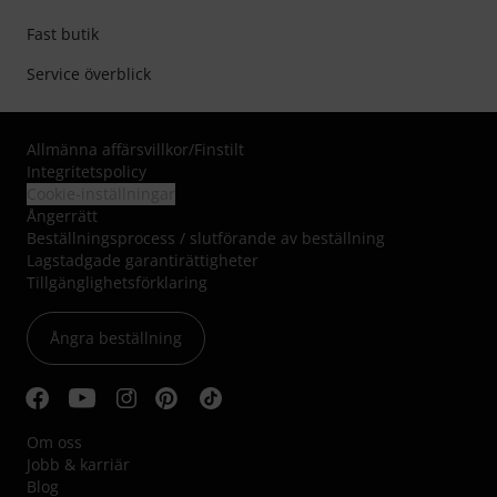
Fast butik
Service överblick
Allmänna affärsvillkor
/
Finstilt
Integritetspolicy
Cookie-inställningar
Ångerrätt
Beställningsprocess / slutförande av beställning
Lagstadgade garantirättigheter
Tillgänglighetsförklaring
Ångra beställning
Om oss
Jobb & karriär
Blog