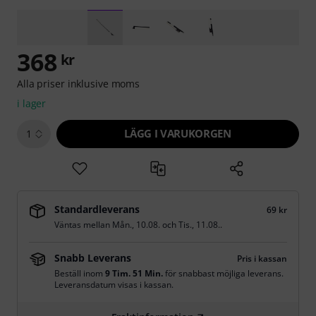
368
kr
Alla priser inklusive moms
i lager
LÄGG I VARUKORGEN
1
Standardleverans
69 kr
Väntas mellan
Mån., 10.08.
och
Tis., 11.08.
.
Snabb Leverans
Pris i kassan
Beställ inom
9 Tim. 51 Min.
för snabbast möjliga leverans.
Leveransdatum visas i kassan.