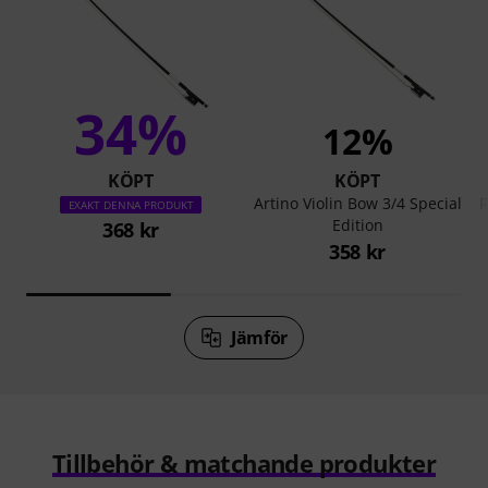
34%
12%
KÖPT
KÖPT
Artino Violin Bow 3/4 Special
R
EXAKT DENNA PRODUKT
Edition
368 kr
358 kr
Jämför
Tillbehör & matchande produkter