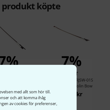
a produkt köpte
7%
7%
KÖPT
KÖPT
Junius RJB Carbon
Roth & Junius RJSW-01S
in Bow 4/4 BR
Snakewood Violin Bow
velsen med allt som hör till.
489 kr
1 329 kr
nonser och att komma ihåg
ngen av cookies för preferenser,