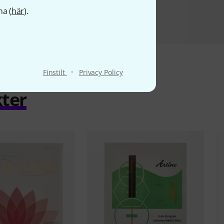
na (
här
).
·
Finstilt
Privacy Policy
ter