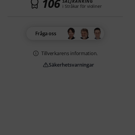
106
SÄLJRANKING
i Stråkar för violiner
Fråga oss
Tillverkarens information.
Säkerhetsvarningar