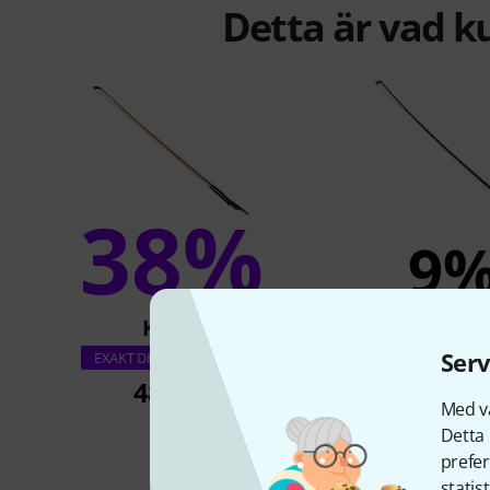
Detta är vad k
38%
9
KÖPT
KÖPT
Roth & Junius RJB
Serv
EXAKT DENNA PRODUKT
Violin Bow 
489 kr
Med vå
368 k
Detta 
prefer
statis