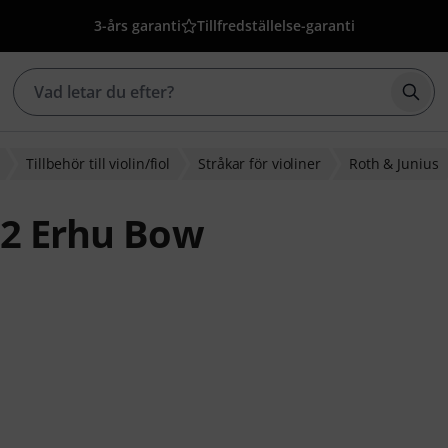
3-års garanti
Tillfredställelse-garanti
Börj
Tillbehör till violin/fiol
Stråkar för violiner
Roth & Junius
02 Erhu Bow