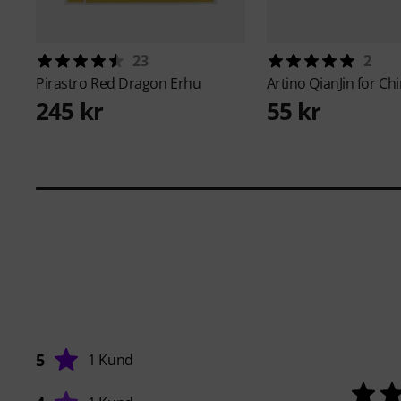
23
2
Pirastro
Red Dragon Erhu
Artino
QianJin for Ch
245 kr
55 kr
5
1 Kund