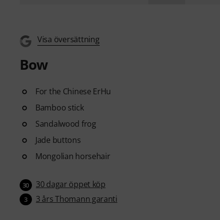
Visa översättning
Bow
For the Chinese ErHu
Bamboo stick
Sandalwood frog
Jade buttons
Mongolian horsehair
30 dagar öppet köp
30
3 års Thomann garanti
3