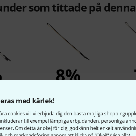
under som tittade på denn
%
8%
KÖPT
 Composite
Roth & Junius RJB-EH-01 Erhu
Roth & 
eras med kärlek!
4/4
Bow
Viol
ra cookies vill vi erbjuda dig den bästa möjliga shoppingupple
r
277 kr
inkluderar till exempel lämpliga erbjudanden, personliga an
enser. Om detta är okej för dig, godkänn helt enkelt användni
tik och marknadsföring genom att klicka på "Okej!" (
visa alla
).