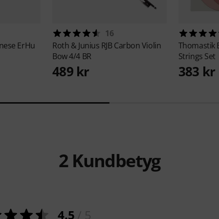
16
inese ErHu
Roth & Junius
RJB Carbon Violin
Thomastik
Bow 4/4 BR
Strings Set
489 kr
383 kr
2
Kundbetyg
4.5
/ 5