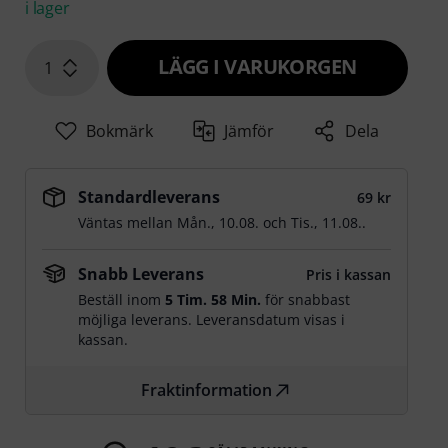
i lager
LÄGG I VARUKORGEN
1
Bokmärk
Jämför
Dela
Standardleverans
69 kr
Väntas mellan
Mån., 10.08.
och
Tis., 11.08.
.
Snabb Leverans
Pris i kassan
Beställ inom
5 Tim. 58 Min.
för snabbast
möjliga leverans. Leveransdatum visas i
kassan.
Fraktinformation