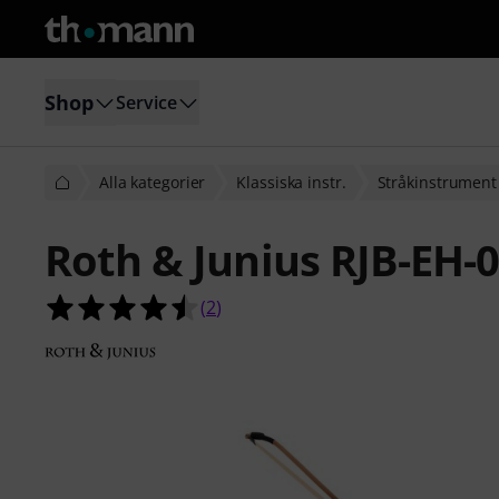
Shop
Service
Alla kategorier
Klassiska instr.
Stråkinstrument
Roth & Junius RJB-EH-
4.5 av 5 stjärnor från 2 kundbetyg
(
2
)