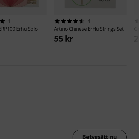
1
4
ERP100 Erhu Solo
Artino
Chinese ErHu Strings Set
G
55 kr
2
Betygsätt nu