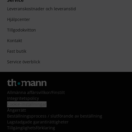
Service
Leveranskostnader och leveranstid
Hjälpcenter
Tillgodokvitton
Kontakt
Fast butik
Service överblick
Allmänna affärsvillkor
/
Finstilt
Integritetspolicy
Cookie-inställningar
Ångerrätt
Beställningsprocess / slutförande av beställning
Lagstadgade garantirättigheter
Tillgänglighetsförklaring