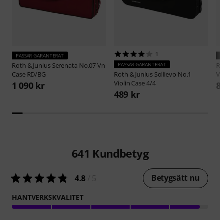
1
PASSAR GARANTERAT
Roth & Junius
Serenata No.07 Vn
PASSAR GARANTERAT
R
Case RD/BG
Roth & Junius
Sollievo No.1
V
Violin Case 4/4
1 090 kr
489 kr
641
Kundbetyg
Betygsätt nu
4.8
/ 5
HANTVERKSKVALITET