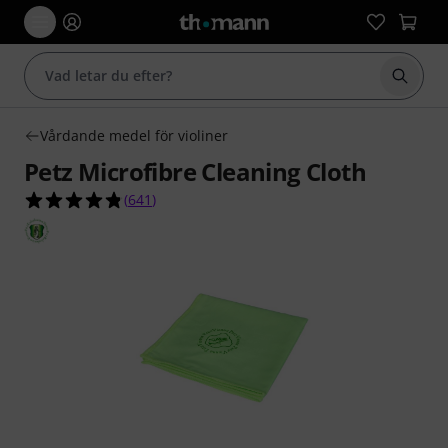
Börja 
Vårdande medel för violiner
Petz Microfibre Cleaning Cloth
4.8 av 5 stjärnor från 641 kundbetyg
(
641
)