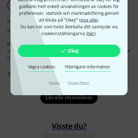
Kanon
A
godkänn helt enkelt användningen av cookies för
Anonym 01.12.2016
preferenser, statistik och marknadsföring genom
att klicka på "Okej!" (
visa alla
).
hantverkskvalitet
Du kan när som helst återkalla ditt samtycke via
funktion
cookieinställningarna (
här
).
Jättebra duk för att användas varje dag. Den gör ditt jobb
Okej
utan att damma eller tråda. Det fungerar även bra att tvätta
upp den efter en tids användning. Bra köp.
Vägra cookies
Ytterligare information
0
0
ANMÄL RECENSION
·
Finstilt
Privacy Policy
Läs alla recensioner
Visste du?