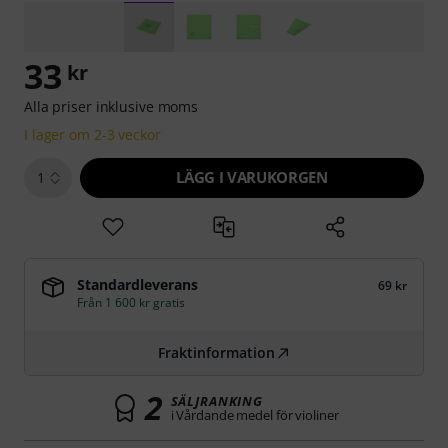
33
kr
Alla priser inklusive moms
I lager om 2-3 veckor
LÄGG I VARUKORGEN
1
Standardleverans
69 kr
Från 1 600 kr gratis
Fraktinformation
2
SÄLJRANKING
i Vårdande medel för violiner