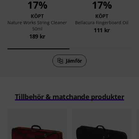
17%
17%
KÖPT
KÖPT
Nature Works String Cleaner
Bellacura Fingerboard Oil
50ml
111 kr
189 kr
Jämför
Tillbehör & matchande produkter