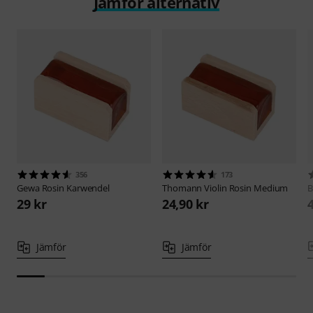
Jämför alternativ
356
173
Gewa
Rosin Karwendel
Thomann
Violin Rosin Medium
B
29 kr
24,90 kr
Jämför
Jämför