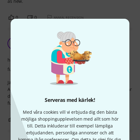
as new.
0
0
ANMÄL RECENSION
Oumbärlig
A
Anonym 21.10.2016
hantverkskvalitet
funktion
Jag fattar inte hur jag klarade mig utan dessa förut.
Använder dem dagligen både till stråke och instrument. Har
dessutom testat att tvätta dem efter ett tag och det
Serveras med kärlek!
fungerade också bra. Kanonprodukt!
Med våra cookies vill vi erbjuda dig den bästa
möjliga shoppingupplevelsen med allt som hör
0
0
ANMÄL RECENSION
till. Detta inkluderar till exempel lämpliga
erbjudanden, personliga annonser och att
komma ihåg preferenser. Om detta är okej för dig,