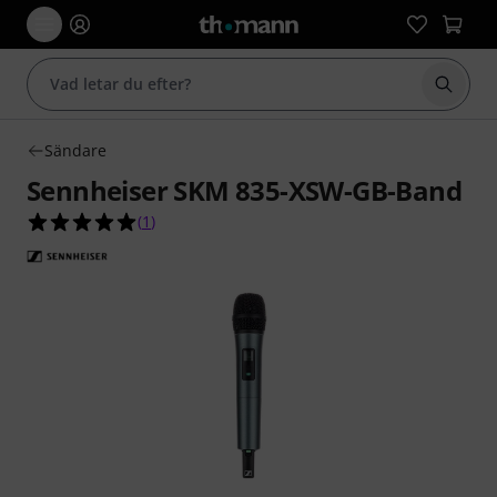
Börja 
Sändare
Sennheiser SKM 835-XSW-GB-Band
5.0 av 5 stjärnor från 1 kundbetyg
(
1
)