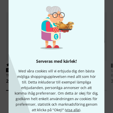
Tillbehör & matchande produkter
Serveras med kärlek!
317
292
PASSAR GARANTERAT
PASSAR GARANTERAT
S
Med våra cookies vill vi erbjuda dig den bästa
Thomann
LR6 AA 4pc
Sennheiser
HHP2
B
möjliga shoppingupplevelsen med allt som hör
26 kr
75 kr
till. Detta inkluderar till exempel lämpliga
erbjudanden, personliga annonser och att
komma ihåg preferenser. Om detta är okej för dig,
godkänn helt enkelt användningen av cookies för
preferenser, statistik och marknadsföring genom
att klicka på "Okej!" (
1
Kundbetyg
visa alla
).