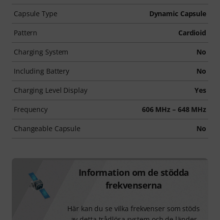
Capsule Type
Dynamic Capsule
Pattern
Cardioid
Charging System
No
Including Battery
No
Charging Level Display
Yes
Frequency
606 MHz – 648 MHz
Changeable Capsule
No
Information om de stödda
frekvenserna
Här kan du se vilka frekvenser som stöds
av detta trådlösa system och de länder