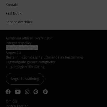
Kontakt
Fast butik
Service överblick
Allmänna affärsvillkor
/
Finstilt
Integritetspolicy
Cookie-inställningar
Ångerrätt
Beställningsprocess / slutförande av beställning
Lagstadgade garantirättigheter
Tillgänglighetsförklaring
Ångra beställning
Om oss
Jobb & karriär