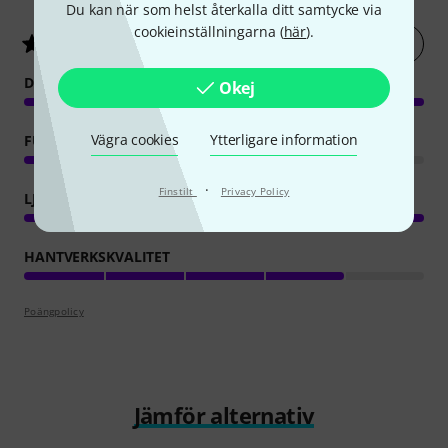
Du kan när som helst återkalla ditt samtycke via
cookieinställningarna (
här
).
Betygsätt nu
5
/ 5
DRIFT
Okej
Vägra cookies
Ytterligare information
FUNKTIONER
·
Finstilt
Privacy Policy
LJUD
HANTVERKSKVALITET
Poängpolicy
Jämför alternativ