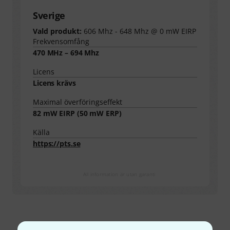
Sverige
Vald produkt:
606 Mhz - 648 Mhz @ 0 mW EIRP
Frekvensomfång
470 MHz – 694 Mhz
Licens
Licens krävs
Maximal överföringseffekt
82
mW EIRP (
50
mW ERP)
Källa
https://pts.se
All information är utan garanti