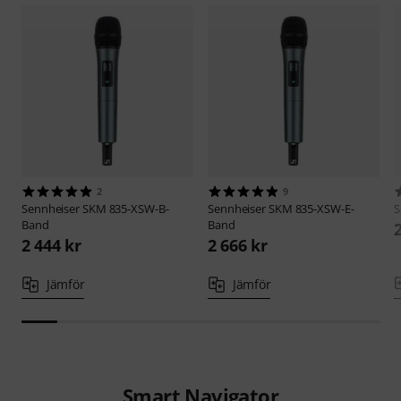
2
9
Sennheiser
SKM 835-XSW-B-
Sennheiser
SKM 835-XSW-E-
S
Band
Band
2 444 kr
2 666 kr
Jämför
Jämför
Smart Navigator