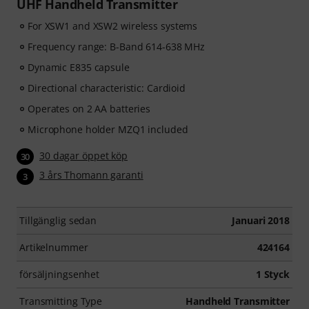
UHF Handheld Transmitter
For XSW1 and XSW2 wireless systems
Frequency range: B-Band 614-638 MHz
Dynamic E835 capsule
Directional characteristic: Cardioid
Operates on 2 AA batteries
Microphone holder MZQ1 included
30 dagar öppet köp
30
3 års Thomann garanti
3
Tillgänglig sedan
Januari 2018
Artikelnummer
424164
försäljningsenhet
1 Styck
Transmitting Type
Handheld Transmitter