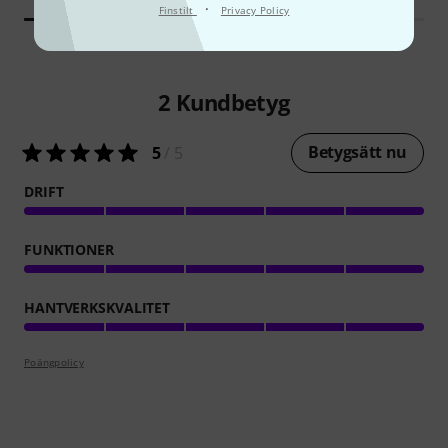
·
Finstilt
Privacy Policy
2
Kundbetyg
Betygsätt nu
5
/ 5
DRIFT
FUNKTIONER
HANTVERKSKVALITET
Poängpolicy