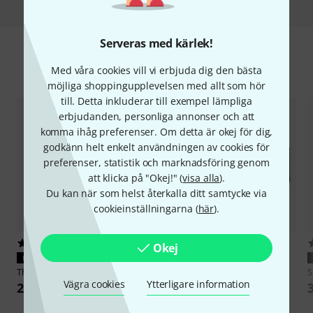
Serveras med kärlek!
Tillbehör & matchande produkter
Med våra cookies vill vi erbjuda dig den bästa
möjliga shoppingupplevelsen med allt som hör
till. Detta inkluderar till exempel lämpliga
erbjudanden, personliga annonser och att
komma ihåg preferenser. Om detta är okej för dig,
godkänn helt enkelt användningen av cookies för
preferenser, statistik och marknadsföring genom
att klicka på "Okej!" (
visa alla
).
Du kan när som helst återkalla ditt samtycke via
cookieinställningarna (
här
).
317
292
Okej
PASSAR GARANTERAT
PASSAR GARANTERAT
Thomann
LR6 AA 4pc
Sennheiser
HHP2
S
Vägra cookies
Ytterligare information
26 kr
75 kr