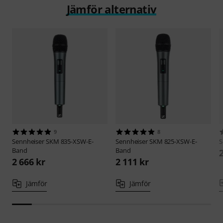
Jämför alternativ
9
8
Sennheiser
SKM 835-XSW-E-
Sennheiser
SKM 825-XSW-E-
S
Band
Band
2 666 kr
2 111 kr
Jämför
Jämför