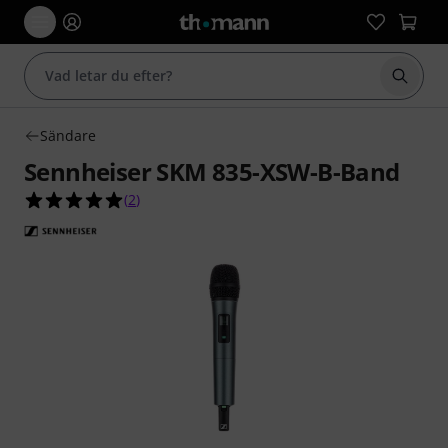
Börja 
Sändare
Sennheiser SKM 835-XSW-B-Band
5.0 av 5 stjärnor från 2 kundbetyg
(
2
)