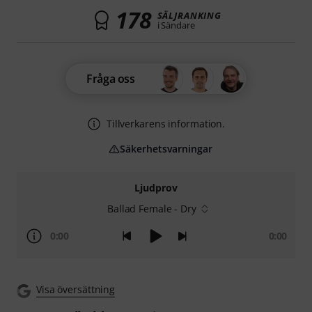
178
SÄLJRANKING
i Sändare
Fråga oss
Tillverkarens information.
Säkerhetsvarningar
Ljudprov
Ballad Female - Dry
0:00
0:00
Visa översättning