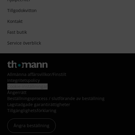
Tillgodokvitton
Kontakt
Fast butik
Service överblick
Allmänna affärsvillkor
/
Finstilt
Integritetspolicy
Cookie-inställningar
Ångerrätt
Beställningsprocess / slutförande av beställning
Lagstadgade garantirättigheter
Tillgänglighetsförklaring
Ångra beställning