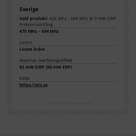
Sverige
Vald produkt:
626 Mhz - 668 Mhz @ 0 mW EIRP
Frekvensomfång
470 MHz – 694 Mhz
Licens
Licens krävs
Maximal överföringseffekt
82
mW EIRP (
50
mW ERP)
Källa
https://pts.se
All information är utan garanti