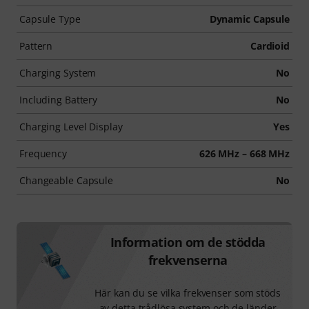
Capsule Type
Dynamic Capsule
Pattern
Cardioid
Charging System
No
Including Battery
No
Charging Level Display
Yes
Frequency
626 MHz – 668 MHz
Changeable Capsule
No
Information om de stödda
frekvenserna
Här kan du se vilka frekvenser som stöds
av detta trådlösa system och de länder