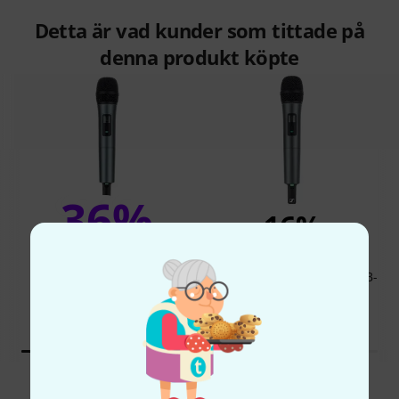
Detta är vad kunder som tittade på
denna produkt köpte
36%
16%
KÖPT
KÖPT
Sennheiser SKM 825-XSW-B-
EXAKT DENNA PRODUKT
Band
2 444 kr
2 111 kr
Jämför