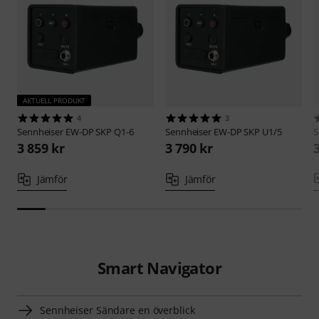
AKTUELL PRODUKT
4
3
Sennheiser
EW-DP SKP Q1-6
Sennheiser
EW-DP SKP U1/5
S
3 859 kr
3 790 kr
Jämför
Jämför
Smart Navigator
Sennheiser Sändare en överblick