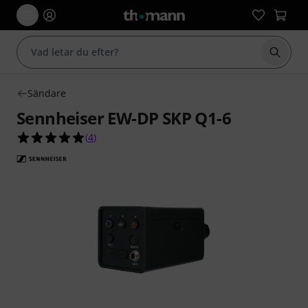
Börja 
Sändare
Sennheiser EW-DP SKP Q1-6
5.0 av 5 stjärnor från 4 kundbetyg
(
4
)