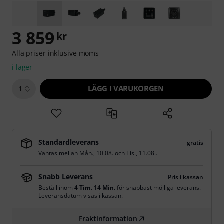
3 859
kr
Alla priser inklusive moms
i lager
LÄGG I VARUKORGEN
1
Standardleverans
gratis
Väntas mellan
Mån., 10.08.
och
Tis., 11.08.
.
Snabb Leverans
Pris i kassan
Beställ inom
4 Tim. 14 Min.
för snabbast möjliga leverans.
Leveransdatum visas i kassan.
Fraktinformation