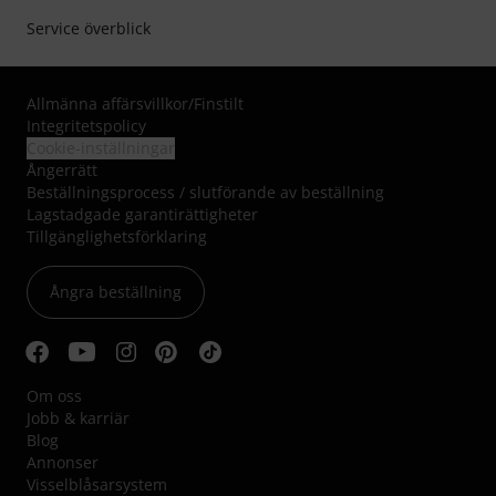
Service överblick
Allmänna affärsvillkor
/
Finstilt
Integritetspolicy
Cookie-inställningar
Ångerrätt
Beställningsprocess / slutförande av beställning
Lagstadgade garantirättigheter
Tillgänglighetsförklaring
Ångra beställning
Om oss
Jobb & karriär
Blog
Annonser
Visselblåsarsystem