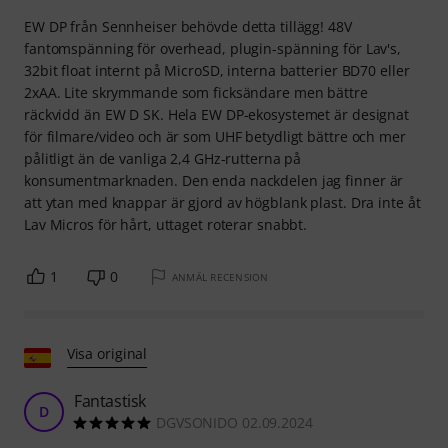
EW DP från Sennheiser behövde detta tillägg! 48V
fantomspänning för overhead, plugin-spänning för Lav's,
32bit float internt på MicroSD, interna batterier BD70 eller
2xAA. Lite skrymmande som ficksändare men bättre
räckvidd än EW D SK. Hela EW DP-ekosystemet är designat
för filmare/video och är som UHF betydligt bättre och mer
pålitligt än de vanliga 2,4 GHz-rutterna på
konsumentmarknaden. Den enda nackdelen jag finner är
att ytan med knappar är gjord av högblank plast. Dra inte åt
Lav Micros för hårt, uttaget roterar snabbt.
1
0
ANMÄL RECENSION
Visa original
Fantastisk
D
DGVSONIDO 02.09.2024