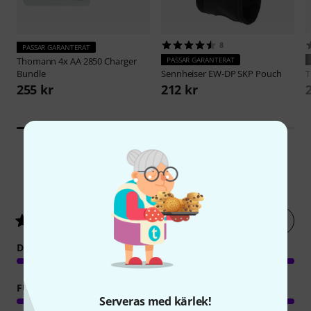
8
PASSAR GARANTERAT
Thomann
4x AA 2850 Charger
PASSAR GARANTERAT
Bundle
Sennheiser
EW-DP SKP Pouch
255 kr
212 kr
4
Kundbetyg
Betygsätt nu
5
/ 5
DRIFT
FUNKTIONER
Serveras med kärlek!