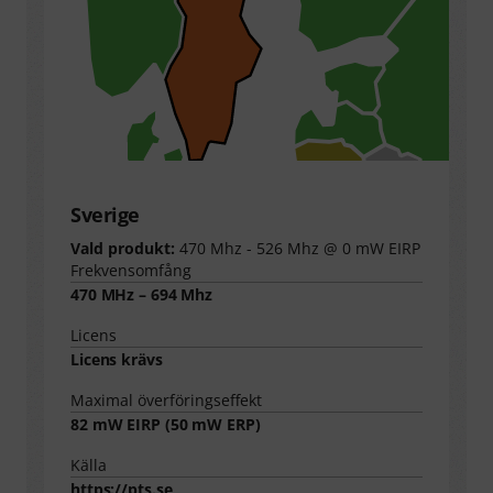
Sverige
Vald produkt:
470 Mhz - 526 Mhz @ 0 mW EIRP
Frekvensomfång
470 MHz – 694 Mhz
Licens
Licens krävs
Maximal överföringseffekt
82
mW EIRP (
50
mW ERP)
Källa
https://pts.se