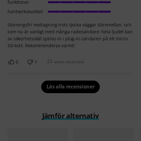
funktioner
hantverkskvalitet
Störningsfri mottagning trots tjocka väggar däremellan, och
som nu är vanligt med många radiosändare: hela ljudet kan
av säkerhetsskäl spelas in i plug-in-sändaren på ett micro
SD-kort. Rekommenderas varmt!
0
1
ANMÄL RECENSION
Läs alla recensioner
Jämför alternativ