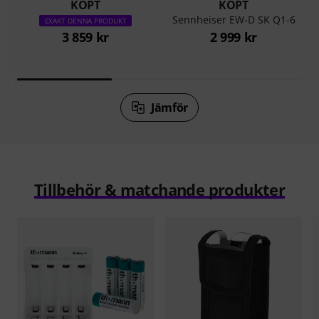
KÖPT
KÖPT
Sennheiser EW-D SK Q1-6
EXAKT DENNA PRODUKT
3 859 kr
2 999 kr
Jämför
Tillbehör & matchande produkter