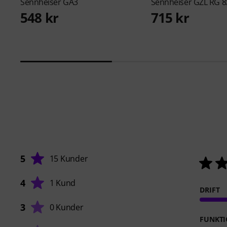
Sennheiser
GA3
Sennheiser
GZL RG 8
548 kr
715 kr
5
15 Kunder
4
1 Kund
DRIFT
3
0 Kunder
FUNKTI