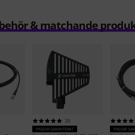
llbehör & matchande produk
20
PASSAR GARANTERAT
PASSAR GA