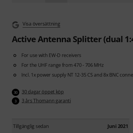
Visa översättning
Active Antenna Splitter (dual 1
For use with EW-D receivers
For the UHF range from 470 - 706 MHz
Incl. 1x power supply NT 12-35 CS and 8x BNC conne
30 dagar öppet köp
30
3 års Thomann garanti
3
Tillgänglig sedan
Juni 2021