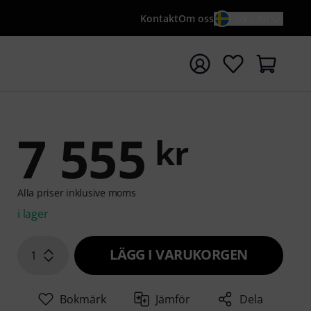
Kontakt
Om oss
SV / KR
a sökningen med söktermen {searchTerm}
7 555
kr
Alla priser inklusive moms
i lager
LÄGG I VARUKORGEN
1
Bokmärk
Jämför
Dela