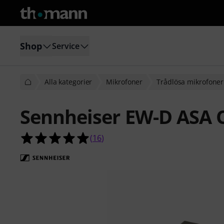
Shop
Service
Alla kategorier
Mikrofoner
Trådlösa mikrofoner
Sennheiser EW-D ASA 
4.9 av 5 stjärnor från 16 kundbetyg
(
16
)