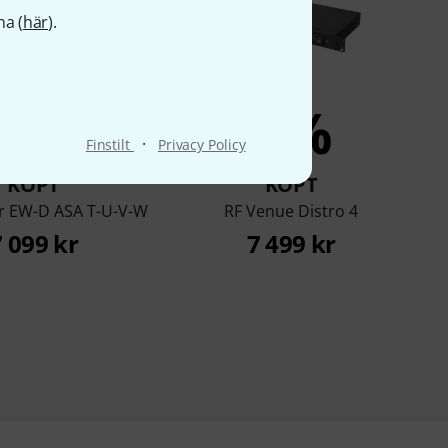
na (
här
).
3%
3%
·
Finstilt
Privacy Policy
KÖPT
KÖPT
r EW-D ASA T-U-V-W
RF Venue Distro 4
7 099 kr
7 499 kr