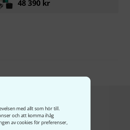
48 390 kr
a produkt köpte
velsen med allt som hör till.
nonser och att komma ihåg
ngen av cookies för preferenser,