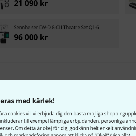
21 090 kr
Sennheiser EW-D 8-CH Theatre Set Q1-6
96 000 kr
eras med kärlek!
under som tittade på denn
ra cookies vill vi erbjuda dig den bästa möjliga shoppingupple
inkluderar till exempel lämpliga erbjudanden, personliga an
enser. Om detta är okej för dig, godkänn helt enkelt användni
tik och marknadsföring genom att klicka på "Okej!" (
visa alla
).