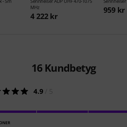
x - 5m
Sennheiser
ADP UHF 470-1075
Sennheise
MHz
959 kr
4 222 kr
16
Kundbetyg
4.9
/ 5
ONER