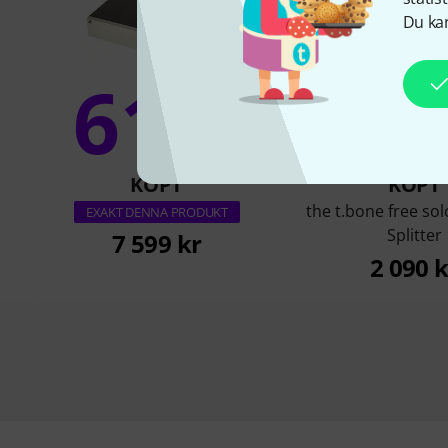
Du kan
61%
16
KÖPT
KÖPT
the t.bone free so
EXAKT DENNA PRODUKT
Splitter
7 599 kr
2 090 k