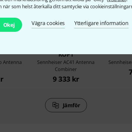
 när som helst återkalla ditt samtycke via cookieinställningar
Vägra cookies
Ytterligare information
Okej
%
6%
KÖPT
lo Antenna
Sennheiser AC41 Antenna
Sennheise
Combiner
r
9 333 kr
Jämför