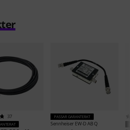
ter
37
PASSAR GARANTERAT
Sennheiser
EW-D AB Q
RANTERAT