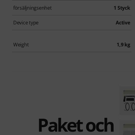
försäljningsenhet
1 Styck
Device type
Active
Weight
1,9 kg
Paket och