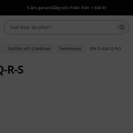
3-års garanti
gratis frakt från 1 600 kr
Börj
Splitter och Combiner
Sennheiser
EW-D ASA Q-R-S
Q-R-S