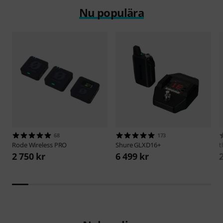
Nu populära
68
173
Rode
Wireless PRO
Shure
GLXD16+
t
2 750 kr
6 499 kr