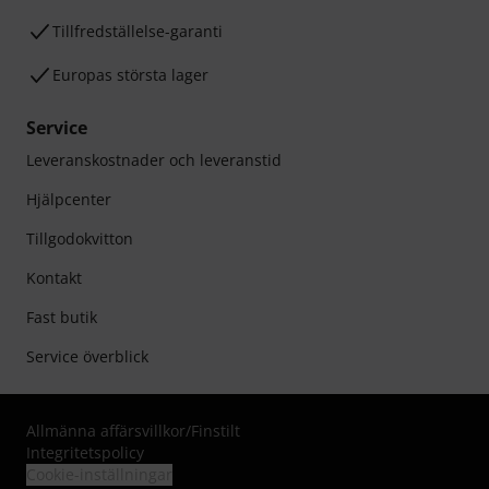
Tillfredställelse-garanti
Europas största lager
Service
Leveranskostnader och leveranstid
Hjälpcenter
Tillgodokvitton
Kontakt
Fast butik
Service överblick
Allmänna affärsvillkor
/
Finstilt
Integritetspolicy
Cookie-inställningar