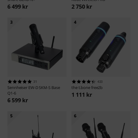
6 499 kr
2 750 kr
3
4
31
433
Sennheiser
EW-D SKM-S Base
the t.bone
free2b
Q1-6
1 111 kr
6 599 kr
5
6