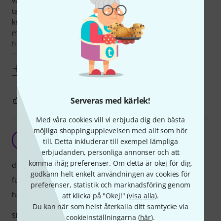
vara något för våra liveframträdanden i bandet. Men jag
tappade tilliten till dess driftsäkerhet då jag upplevde visst
knaster och störningar när jag spelade, ungefär var 10:e
minut kunde ett missljud komma. Detta trots att jag var i
hemmet och hade bara 1-2 meter mellan sändare och
mottagare. Störningarna skulle
Visa mer
3
2
Serveras med kärlek!
ANMÄL RECENSION
Med våra cookies vill vi erbjuda dig den bästa
möjliga shoppingupplevelsen med allt som hör
P
Pils 26.02.2022
till. Detta inkluderar till exempel lämpliga
erbjudanden, personliga annonser och att
komma ihåg preferenser. Om detta är okej för dig,
drift
godkänn helt enkelt användningen av cookies för
funktioner
preferenser, statistik och marknadsföring genom
hantverkskvalitet
att klicka på "Okej!" (
visa alla
).
Du kan när som helst återkalla ditt samtycke via
Short batterytime, some humming but it works for
cookieinställningarna (
här
).