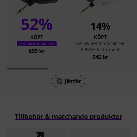
52%
14%
KÖPT
KÖPT
Harley Benton AirBorne
EXAKT DENNA PRODUKT
5.8GHz Instrument
659 kr
545 kr
Jämför
Tillbehör & matchande produkter