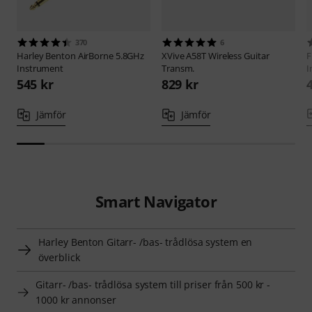
370
6
Harley Benton
AirBorne 5.8GHz
XVive
A58T Wireless Guitar
F
Instrument
Transm.
I
545 kr
829 kr
Jämför
Jämför
Smart Navigator
Harley Benton Gitarr- /bas- trådlösa system en
överblick
Gitarr- /bas- trådlösa system till priser från 500 kr -
1000 kr annonser