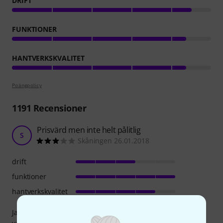
DRIFT
FUNKTIONER
HANTVERKSKVALITET
Poängpolicy
1191
Recensioner
Prisvärd men inte helt pålitlig
S
Skåningen 26.01.2018
drift
funktioner
hantverkskvalitet
Jag köpte den här produkten för att prova om det kunde