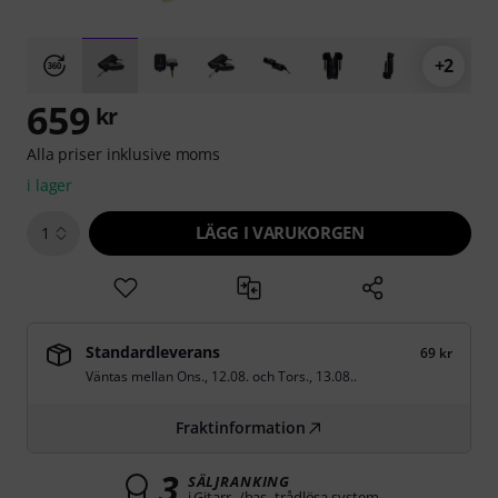
+2
659
kr
Alla priser inklusive moms
i lager
LÄGG I VARUKORGEN
1
Standardleverans
69 kr
Väntas mellan
Ons., 12.08.
och
Tors., 13.08.
.
Fraktinformation
3
SÄLJRANKING
i Gitarr- /bas- trådlösa system