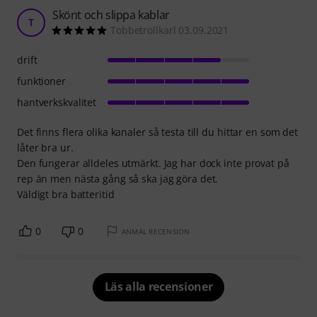
Skönt och slippa kablar
T
Tobbetrollkarl 03.09.2021
drift
funktioner
hantverkskvalitet
Det finns flera olika kanaler så testa till du hittar en som det
låter bra ur.
Den fungerar alldeles utmärkt. Jag har dock inte provat på
rep än men nästa gång så ska jag göra det.
Väldigt bra batteritid
0
0
ANMÄL RECENSION
Läs alla recensioner