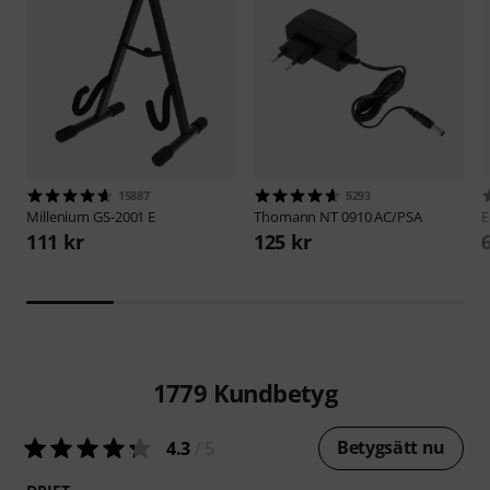
15887
5293
Millenium
GS-2001 E
Thomann
NT 0910 AC/PSA
E
111 kr
125 kr
1779
Kundbetyg
Betygsätt nu
4.3
/ 5