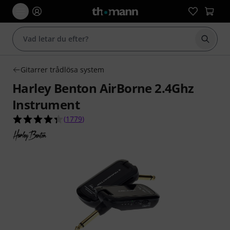
Börja 
Gitarrer trådlösa system
Harley Benton AirBorne 2.4Ghz
Instrument
4.3 av 5 stjärnor från 1779 kundbetyg
(
1779
)