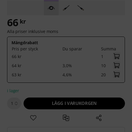
66
kr
Alla priser inklusive moms
Mängdrabatt
Pris per styck
Du sparar
Summa
66 kr
1
64 kr
3,0%
10
63 kr
4,6%
20
i lager
LÄGG I VARUKORGEN
1