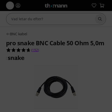
Börja 
BNC kabel
pro snake BNC Cable 50 Ohm 5,0m
4.7 av 5 stjärnor från 192 kundbetyg
(
192
)