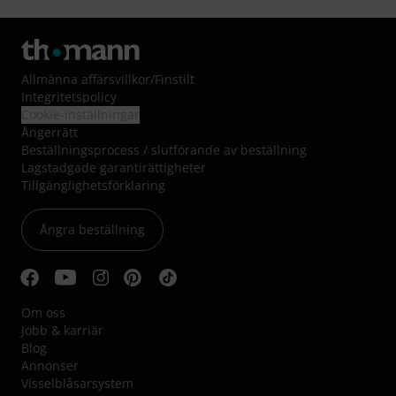
Allmänna affärsvillkor
/
Finstilt
Integritetspolicy
Cookie-inställningar
Ångerrätt
Beställningsprocess / slutförande av beställning
Lagstadgade garantirättigheter
Tillgänglighetsförklaring
Ångra beställning
Om oss
Jobb & karriär
Blog
Annonser
Visselblåsarsystem