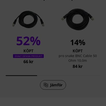
52%
14%
KÖPT
KÖPT
pro snake BNC Cable 50
EXAKT DENNA PRODUKT
Ohm 10,0m
66 kr
84 kr
Jämför