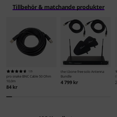
Tillbehör & matchande produkter
135
the t.bone
free solo Antenna
pro snake
BNC Cable 50 Ohm
Bundle
t
10,0m
4 799 kr
84 kr