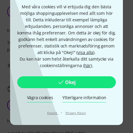
As expected, great for Wireless radio Mic
Med våra cookies vill vi erbjuda dig den bästa
Paddles
A
möjliga shoppingupplevelsen med allt som hör
AppyAudio 29.10.2018
till. Detta inkluderar till exempel lämpliga
erbjudanden, personliga annonser och att
hantverkskvalitet
komma ihåg preferenser. Om detta är okej för dig,
godkänn helt enkelt användningen av cookies för
These BNC have survived well over a year in hire stock.
preferenser, statistik och marknadsföring genom
perfect 50ohm for UHF radio mic paddles.
att klicka på "Okej!" (
visa alla
).
Du kan när som helst återkalla ditt samtycke via
0
0
cookieinställningarna (
här
).
ANMÄL RECENSION
Okej
Visa översättning
Vägra cookies
Ytterligare information
5m BNC
I
Ian2268 30.10.2014
·
Finstilt
Privacy Policy
hantverkskvalitet