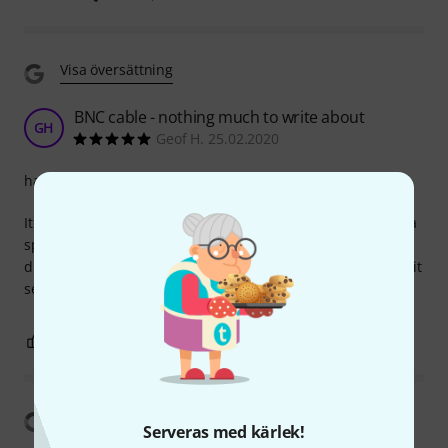
Visa översättning
BNC cable - nothing much to write about
GH
Geof H. 25.02.2020
hantverkskvalitet
It's a good quality 50 ohm BNC cable. Connects my antenna
splitter to my paddle antenna. I can't comment on the
durability because I have not used it in the field as yet but it
seems OK.
1
0
ANMÄL RECENSION
Visa översättning
Serveras med kärlek!