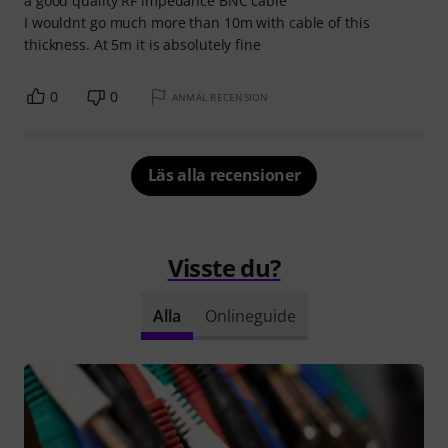
a good quality RF impedance BNC cable
I wouldnt go much more than 10m with cable of this
thickness. At 5m it is absolutely fine
0
0
ANMÄL RECENSION
Läs alla recensioner
Visste du?
Alla
Onlineguide