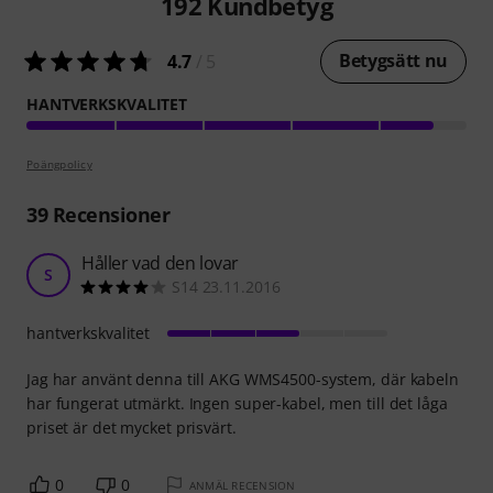
192
Kundbetyg
Betygsätt nu
4.7
/ 5
HANTVERKSKVALITET
Poängpolicy
39
Recensioner
Håller vad den lovar
S
S14 23.11.2016
hantverkskvalitet
Jag har använt denna till AKG WMS4500-system, där kabeln
har fungerat utmärkt. Ingen super-kabel, men till det låga
priset är det mycket prisvärt.
0
0
ANMÄL RECENSION