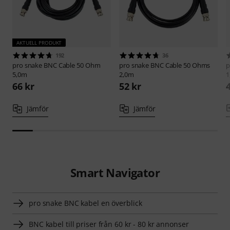
AKTUELL PRODUKT
192
36
pro snake
BNC Cable 50 Ohm
pro snake
BNC Cable 50 Ohms
p
5,0m
2,0m
1
66 kr
52 kr
Jämför
Jämför
Smart Navigator
pro snake BNC kabel en överblick
BNC kabel till priser från 60 kr - 80 kr annonser