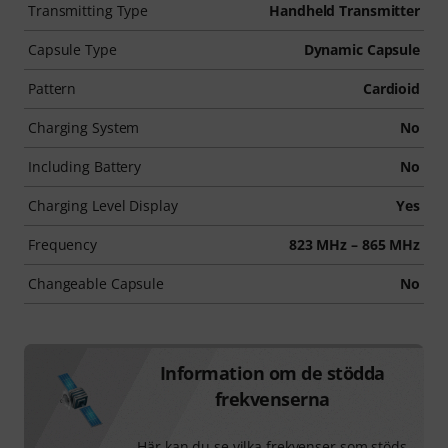
Transmitting Type
Handheld Transmitter
Capsule Type
Dynamic Capsule
Pattern
Cardioid
Charging System
No
Including Battery
No
Charging Level Display
Yes
Frequency
823 MHz – 865 MHz
Changeable Capsule
No
Information om de stödda
frekvenserna
Här kan du se vilka frekvenser som stöds