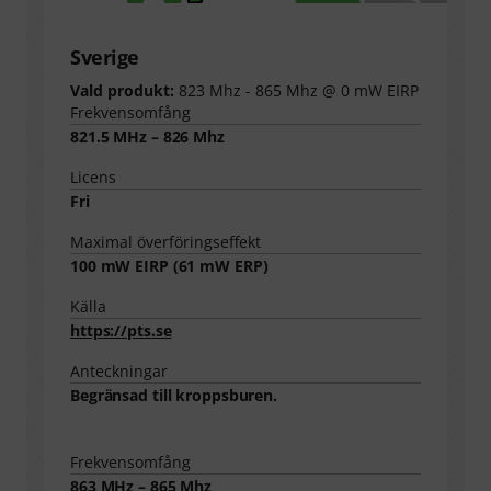
Sverige
Vald produkt:
823 Mhz - 865 Mhz @ 0 mW EIRP
Frekvensomfång
821.5 MHz – 826 Mhz
Licens
Fri
Maximal överföringseffekt
100
mW EIRP (
61
mW ERP)
Källa
https://pts.se
Anteckningar
Begränsad till kroppsburen.
Frekvensomfång
863 MHz – 865 Mhz