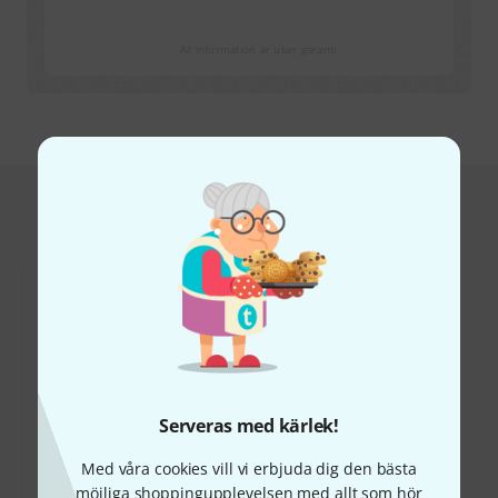
All information är utan garanti
Detta är vad kunder som tittade på
denna produkt köpte
54%
Serveras med kärlek!
9%
Med våra cookies vill vi erbjuda dig den bästa
KÖPT
KÖPT
möjliga shoppingupplevelsen med allt som hör