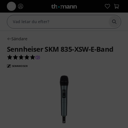
Börja 
Sändare
Sennheiser SKM 835-XSW-E-Band
4.9 av 5 stjärnor från 9 kundbetyg
(
9
)