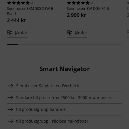
2
2
Sennheiser
SKM 835-XSW-B-
Sennheiser
EW-D SK R1-6
S
Band
2 999 kr
2 444 kr
Jämför
Jämför
Smart Navigator
Sennheiser Sändare en överblick
Sändare till priser från 2500 kr - 3000 kr annonser
till produktgrupp Sändare
till produktgrupp Trådlösa mikrofoner