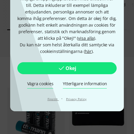
Sennheiser SK-XSW-E-Band
till. Detta inkluderar till exempel lämpliga
EXAKT DENNA PRODUKT
2 666 kr
1 555 kr
erbjudanden, personliga annonser och att
komma ihåg preferenser. Om detta är okej för dig,
godkänn helt enkelt användningen av cookies för
preferenser, statistik och marknadsföring genom
att klicka på "Okej!" (
visa alla
).
Jämför
Du kan när som helst återkalla ditt samtycke via
cookieinställningarna (
här
).
Okej
Tillbehör & matchande produkter
Vägra cookies
Ytterligare information
·
Finstilt
Privacy Policy