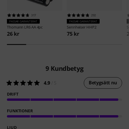
317
292
PASSAR GARANTERAT
PASSAR GARANTERAT
Thomann
LR6 AA 4pc
Sennheiser
HHP2
S
26 kr
75 kr
9
Kundbetyg
Betygsätt nu
4.9
/ 5
DRIFT
FUNKTIONER
LJUD