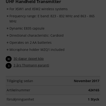
UHF Handheld Transmitter
For XSW1 and XSW2 wireless systems
Frequency range: E band: 823 - 832 MHz and 863 - 865
MHz
Dynamic E835 capsule
Directional characteristic: Cardioid
Operates on 2 AA batteries
Microphone holder MZQ1 included
30 dagar öppet köp
30
3 års Thomann garanti
3
Tillgänglig sedan
November 2017
Artikelnummer
424165
försäljningsenhet
1 Styck