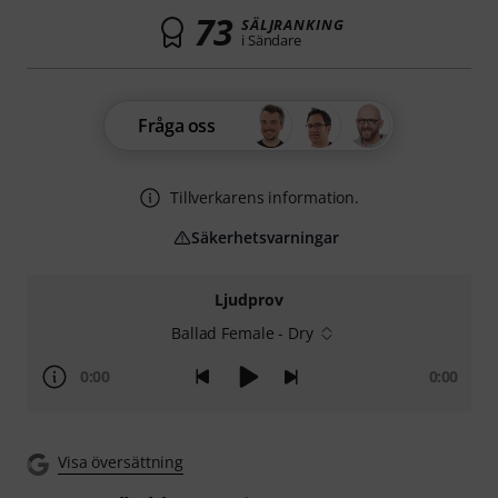
73
SÄLJRANKING
i Sändare
Fråga oss
Tillverkarens information.
Säkerhetsvarningar
Ljudprov
Ballad Female - Dry
0:00
0:00
Visa översättning