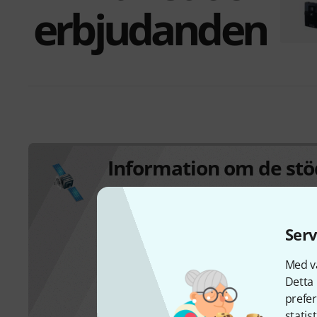
erbjudanden
Information om de st
Här kan du se vilka frekvenser som stöds 
Serv
Licens krävs
Med vå
Fri
Detta 
Registrering krävs
prefer
Okänd
statis