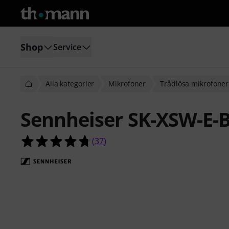
Shop
Service
Alla kategorier
Mikrofoner
Trådlösa mikrofoner
Sennheiser SK-XSW-E-
4.7 av 5 stjärnor från 37 kundbetyg
(
37
)