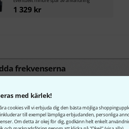
Eventuellt mindre spår av användning
1 329 kr
ödda frekvenserna
av detta trådlösa system och de länder där dessa frekvenser är
eras med kärlek!
ra cookies vill vi erbjuda dig den bästa möjliga shoppingupple
inkluderar till exempel lämpliga erbjudanden, personliga an
enser. Om detta är okej för dig, godkänn helt enkelt användni
tik och marknadsföring genom att klicka på "Okej!" (
visa alla
).