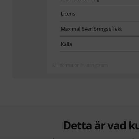
Licens
Maximal överföringseffekt
Källa
All information är utan garanti
Detta är vad k