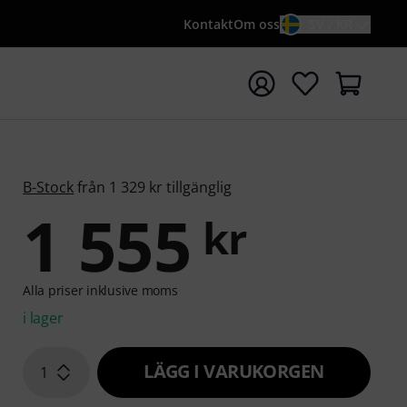
Kontakt
Om oss
SV / KR
a sökningen med söktermen {searchTerm}
B-Stock
från 1 329 kr tillgänglig
1 555
kr
Alla priser inklusive moms
i lager
LÄGG I VARUKORGEN
1