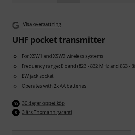
Visa översättning
UHF pocket transmitter
For XSW1 and XSW2 wireless systems
Frequency range: E band (823 - 832 MHz and 863 - 
EW jack socket
Operates with 2x AA batteries
30 dagar öppet köp
30
3 års Thomann garanti
3