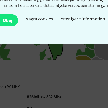
 när som helst återkalla ditt samtycke via cookieinställningar
Vägra cookies
Ytterligare information
Okej
 0 mW EIRP
826 MHz – 832 Mhz