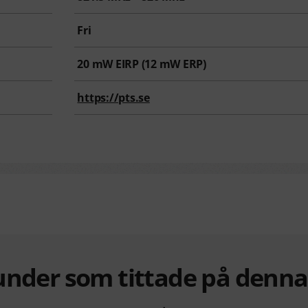
Fri
20
mW EIRP (
12
mW ERP)
https://pts.se
under som tittade på denn