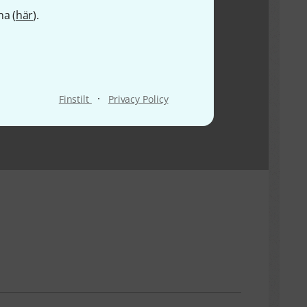
na (
här
).
·
Finstilt
Privacy Policy