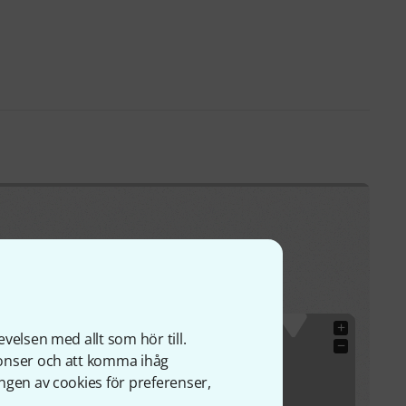
 tillåtna för trådlösa applikationer.
+
velsen med allt som hör till.
−
nonser och att komma ihåg
ngen av cookies för preferenser,