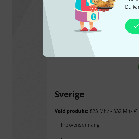
Du kan
Sverige
Vald produkt:
823 Mhz - 832 Mhz @
Frekvensomfång