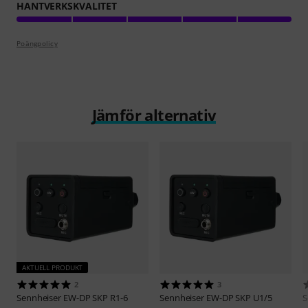
HANTVERKSKVALITET
Poängpolicy
Jämför alternativ
AKTUELL PRODUKT
2
3
Sennheiser
EW-DP SKP R1-6
Sennheiser
EW-DP SKP U1/5
S