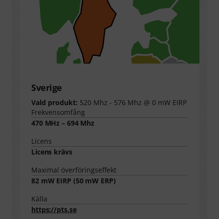
Sverige
Vald produkt:
520 Mhz - 576 Mhz @ 0 mW EIRP
Frekvensomfång
470 MHz – 694 Mhz
Licens
Licens krävs
Maximal överföringseffekt
82
mW EIRP (
50
mW ERP)
Källa
https://pts.se