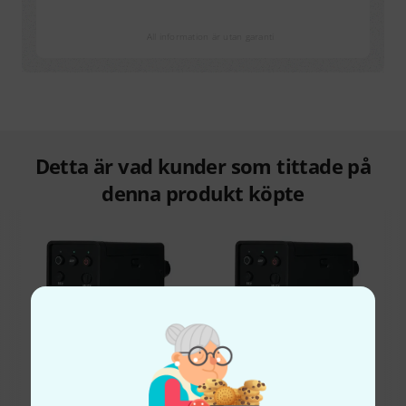
All information är utan garanti
Detta är vad kunder som tittade på
denna produkt köpte
40%
14%
KÖPT
KÖPT