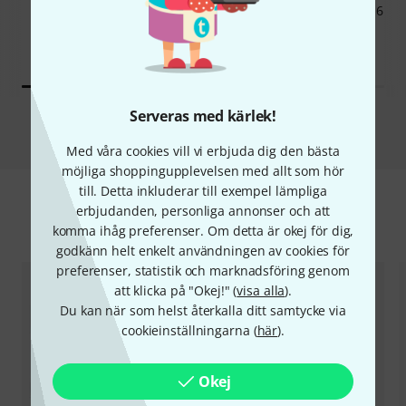
Sennheiser EW-DP SKP Q1-6
EXAKT DENNA PRODUKT
3 890 kr
3 859 kr
Serveras med kärlek!
Jämför
Med våra cookies vill vi erbjuda dig den bästa
möjliga shoppingupplevelsen med allt som hör
till. Detta inkluderar till exempel lämpliga
erbjudanden, personliga annonser och att
Tillbehör & matchande produkter
komma ihåg preferenser. Om detta är okej för dig,
godkänn helt enkelt användningen av cookies för
preferenser, statistik och marknadsföring genom
att klicka på "Okej!" (
visa alla
).
Du kan när som helst återkalla ditt samtycke via
cookieinställningarna (
här
).
Okej