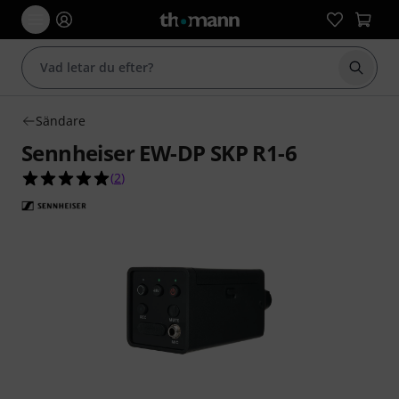
Börja 
Sändare
Sennheiser EW-DP SKP R1-6
5.0 av 5 stjärnor från 2 kundbetyg
(
2
)