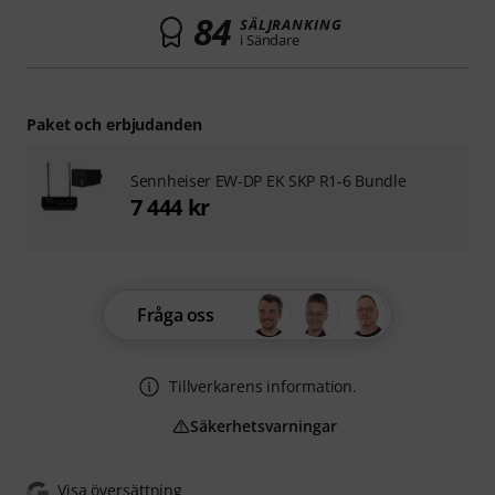
84
SÄLJRANKING
i Sändare
Paket och erbjudanden
Sennheiser EW-DP EK SKP R1-6 Bundle
7 444 kr
Fråga oss
Tillverkarens information.
Säkerhetsvarningar
Visa översättning