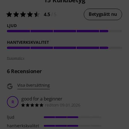
Betygsätt nu
4.5
/ 5
LJUD
HANTVERKSKVALITET
Poängpolicy
6
Recensioner
Visa översättning
good for a beginner
R
redtom 09.01.2026
ljud
hantverkskvalitet