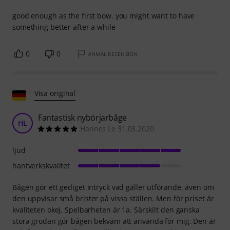
good enough as the first bow. you might want to have
something better after a while
0
0
ANMÄL RECENSION
Visa original
Fantastisk nybörjarbåge
HL
Hannes Le 31.03.2020
ljud
hantverkskvalitet
Bågen gör ett gediget intryck vad gäller utförande, även om
den uppvisar små brister på vissa ställen. Men för priset är
kvaliteten okej. Spelbarheten är 1a. Särskilt den ganska
stora grodan gör bågen bekväm att använda för mig. Den är