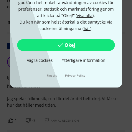
rekommendera den till alla som vill börja spela kontrabas
godkänn helt enkelt användningen av cookies för
och fortfarande letar efter en båge. Bra för priset!
preferenser, statistik och marknadsföring genom
att klicka på "Okej!" (
visa alla
).
Du kan när som helst återkalla ditt samtycke via
2
0
ANMÄL RECENSION
cookieinställningarna (
här
).
Okej
Visa original
Verkligen inte dåligt för priset
Vägra cookies
Ytterligare information
G
Gryka 20.07.2021
·
Finstilt
Privacy Policy
ljud
hantverkskvalitet
Jag spelar folkmusik, och för det är det helt okej. Vi får se
hur det håller med tiden.
1
0
ANMÄL RECENSION