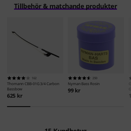
Tillbehör & matchande produkter
162
250
Thomann
CBB-01G 3/4 Carbon
Nyman
Bass Rosin
Bassbow
G
99 kr
625 kr
15
Kundbetyg