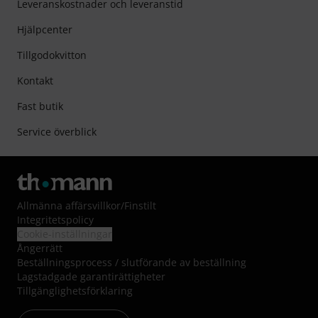
Leveranskostnader och leveranstid
Hjälpcenter
Tillgodokvitton
Kontakt
Fast butik
Service överblick
Allmänna affärsvillkor
/
Finstilt
Integritetspolicy
Cookie-inställningar
Ångerrätt
Beställningsprocess / slutförande av beställning
Lagstadgade garantirättigheter
Tillgänglighetsförklaring