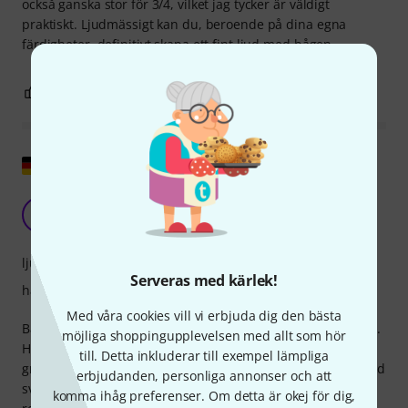
också ganska stor för 3/4, vilket jag tycker är väldigt
praktiskt. Ljudmässigt kan du, beroende på dina egna
färdigheter, definitivt skapa ett fint ljud med bågen.
2
1
ANMÄL RECENSION
Visa original
Bra nybörjarbåge
F
Fabiusus 19.02.2019
ljud
Serveras med kärlek!
hantverkskvalitet
Med våra cookies vill vi erbjuda dig den bästa
Bågen köptes som nybörjarbåge. Det är han väl lämpad för.
möjliga shoppingupplevelsen med allt som hör
Hanteringen och utförande är tillräckliga för att lära sig
till. Detta inkluderar till exempel lämpliga
grunderna i bågspel. Alla basar som pilbågen spelades med
erbjudanden, personliga annonser och att
svarade bra (Pops kolofonium användes). Jag kan till fullo
komma ihåg preferenser. Om detta är okej för dig,