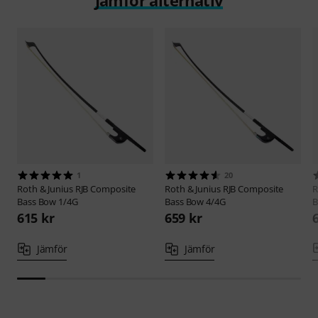
1
20
Roth & Junius
RJB Composite
Roth & Junius
RJB Composite
R
Bass Bow 1/4G
Bass Bow 4/4G
B
615 kr
659 kr
Jämför
Jämför