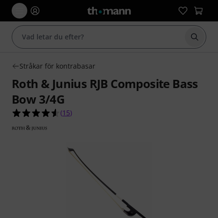
Börja 
Stråkar för kontrabasar
Roth & Junius RJB Composite Bass
Bow 3/4G
4.5 av 5 stjärnor från 15 kundbetyg
(
15
)