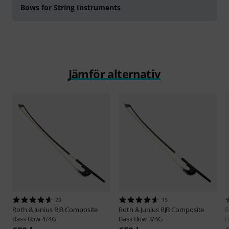
Bows for String Instruments
Jämför alternativ
20
15
Roth & Junius
RJB Composite
Roth & Junius
RJB Composite
R
Bass Bow 4/4G
Bass Bow 3/4G
B