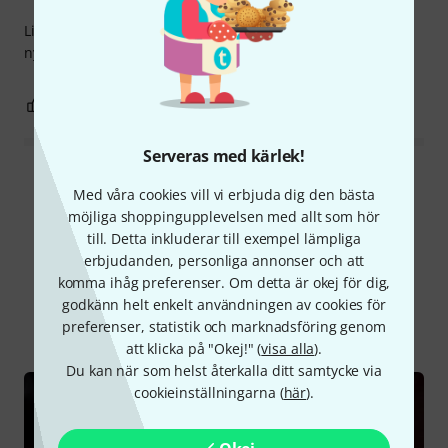
Liten mutter och lätt, välbalanserat skaft. Perfekt för
nybörjare till ett bra pris.
0
0
ANMÄL RECENSION
Serveras med kärlek!
Läs alla recensioner
Med våra cookies vill vi erbjuda dig den bästa
möjliga shoppingupplevelsen med allt som hör
till. Detta inkluderar till exempel lämpliga
erbjudanden, personliga annonser och att
Visste du?
komma ihåg preferenser. Om detta är okej för dig,
godkänn helt enkelt användningen av cookies för
Alla
Onlineguide
preferenser, statistik och marknadsföring genom
att klicka på "Okej!" (
visa alla
).
Du kan när som helst återkalla ditt samtycke via
cookieinställningarna (
här
).