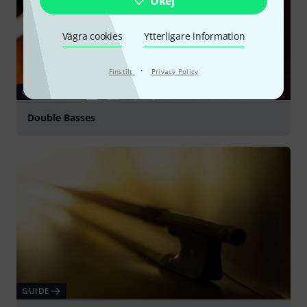
Okej
Vägra cookies
Ytterligare information
·
Finstilt
Privacy Policy
GUIDE
Double Basses
GUIDE