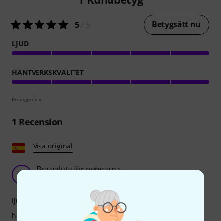
Betygsätt nu
5
/ 5
LJUD
HANTVERKSKVALITET
Poängpolicy
1
Recension
Visa original
Bra valuta för pengarna
B
Bppcb 08.11.2025
ljud
hantverkskvalitet