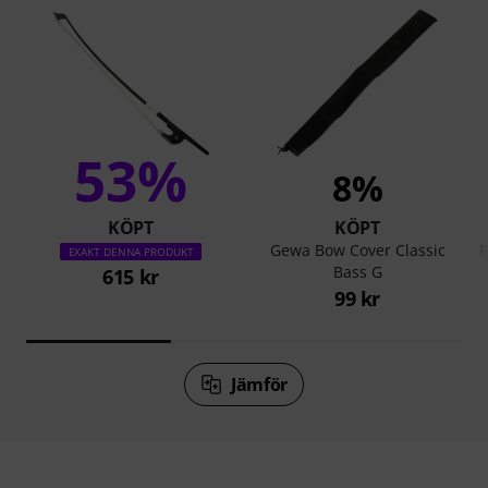
53%
8%
KÖPT
KÖPT
Gewa Bow Cover Classic
R
EXAKT DENNA PRODUKT
Bass G
615 kr
99 kr
Jämför