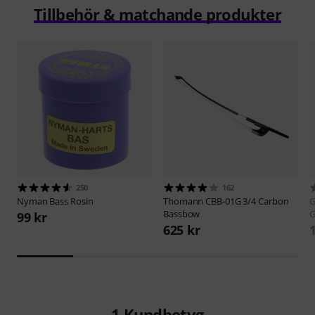
Tillbehör & matchande produkter
250
162
Nyman
Bass Rosin
Thomann
CBB-01G 3/4 Carbon
Bassbow
G
99 kr
625 kr
1
Kundbetyg