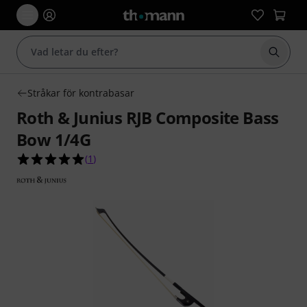
Börja 
Stråkar för kontrabasar
Roth & Junius RJB Composite Bass
Bow 1/4G
5.0 av 5 stjärnor från 1 kundbetyg
(
1
)