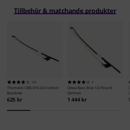
Tillbehör & matchande produkter
162
6
Thomann
CBB-01G 3/4 Carbon
Gewa
Bass Bow 1/2 Round
Bassbow
German
G
625 kr
1 444 kr