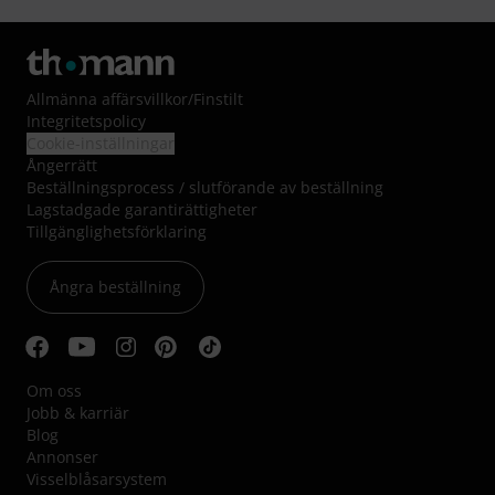
Allmänna affärsvillkor
/
Finstilt
Integritetspolicy
Cookie-inställningar
Ångerrätt
Beställningsprocess / slutförande av beställning
Lagstadgade garantirättigheter
Tillgänglighetsförklaring
Ångra beställning
Om oss
Jobb & karriär
Blog
Annonser
Visselblåsarsystem