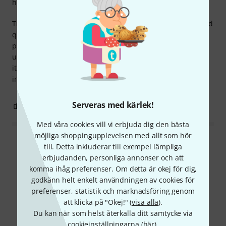
hantverkskvalitet
This bow is well made and plays well. All parts of it are good
quality. Cannot fault it and therefore recommend it to all
players of 1/2 and 1/4 size double basses. It may be more
used as a backup/practice bow for advanced players. But
it's certainly a very good bow for beginners and
intermediate players.
Serveras med kärlek!
0
0
ANMÄL RECENSION
Med våra cookies vill vi erbjuda dig den bästa
möjliga shoppingupplevelsen med allt som hör
Läs alla recensioner
till. Detta inkluderar till exempel lämpliga
erbjudanden, personliga annonser och att
komma ihåg preferenser. Om detta är okej för dig,
godkänn helt enkelt användningen av cookies för
Visste du?
preferenser, statistik och marknadsföring genom
att klicka på "Okej!" (
visa alla
).
Du kan när som helst återkalla ditt samtycke via
Alla
Onlineguide
cookieinställningarna (
här
).