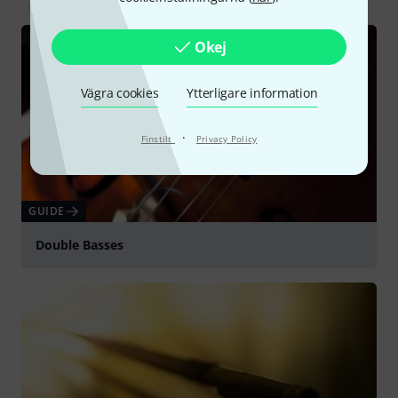
Okej
Vägra cookies
Ytterligare information
·
Finstilt
Privacy Policy
GUIDE
Double Basses