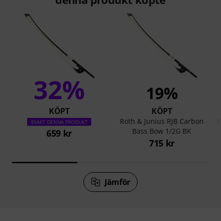
32%
19%
KÖPT
KÖPT
Roth & Junius RJB Carbon
R
EXAKT DENNA PRODUKT
Bass Bow 1/2G BK
659 kr
715 kr
Jämför