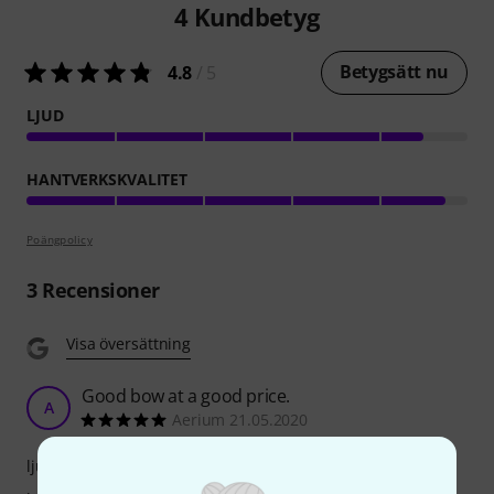
4
Kundbetyg
Betygsätt nu
4.8
/ 5
LJUD
HANTVERKSKVALITET
Poängpolicy
3
Recensioner
Visa översättning
Good bow at a good price.
A
Aerium 21.05.2020
ljud