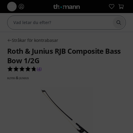
Börja 
Stråkar för kontrabasar
Roth & Junius RJB Composite Bass
Bow 1/2G
4.8 av 5 stjärnor från 4 kundbetyg
(
4
)