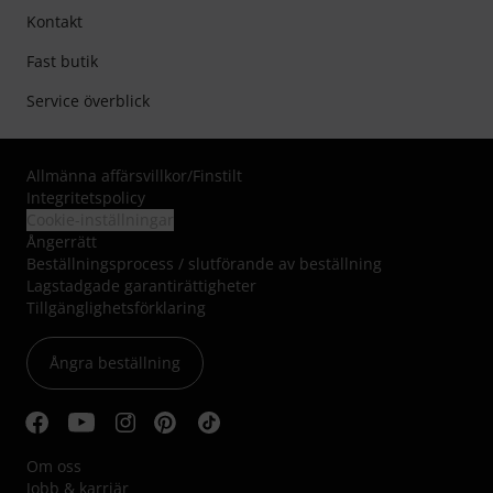
Kontakt
Fast butik
Service överblick
Allmänna affärsvillkor
/
Finstilt
Integritetspolicy
Cookie-inställningar
Ångerrätt
Beställningsprocess / slutförande av beställning
Lagstadgade garantirättigheter
Tillgänglighetsförklaring
Ångra beställning
Om oss
Jobb & karriär