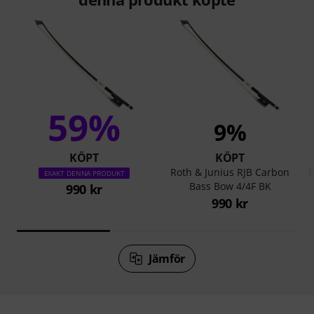
59%
9%
KÖPT
KÖPT
Roth & Junius RJB Carbon
R
EXAKT DENNA PRODUKT
Bass Bow 4/4F BK
990 kr
990 kr
Jämför