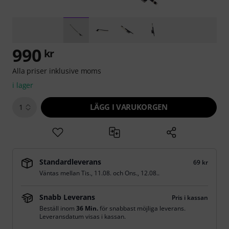
990
kr
Alla priser inklusive moms
i lager
LÄGG I VARUKORGEN
1
Standardleverans
69 kr
Väntas mellan
Tis., 11.08.
och
Ons., 12.08.
.
Snabb Leverans
Pris i kassan
Beställ inom
36 Min.
för snabbast möjliga leverans.
Leveransdatum visas i kassan.