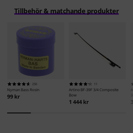
Tillbehör & matchande produkter
250
11
Nyman
Bass Rosin
Artino
BF-39F 3/4 Composite
A
Bow
3
99 kr
1 444 kr