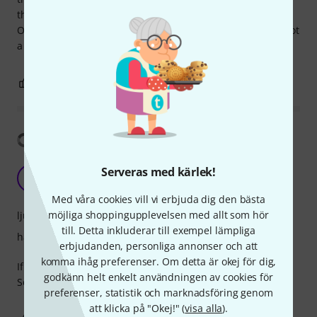
that came free/inclusive with my instrument.
One small complaint - the screw is a little stiff, but that's not
a big problem.
0
0
ANMÄL RECENSION
Visa översättning
Beginner's bow
Serveras med kärlek!
S
SarraS 27.01.2022
Med våra cookies vill vi erbjuda dig den bästa
möjliga shoppingupplevelsen med allt som hör
ljud
till. Detta inkluderar till exempel lämpliga
hantverkskvalitet
erbjudanden, personliga annonser och att
komma ihåg preferenser. Om detta är okej för dig,
If you are learning how to play, quality-price is perfect.
godkänn helt enkelt användningen av cookies för
Sounds is good and strong on strings.
preferenser, statistik och marknadsföring genom
att klicka på "Okej!" (
visa alla
).