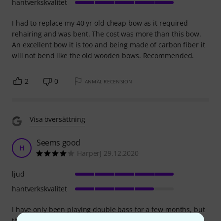
hantverkskvalitet
I had to replace my 40 yr old cheap bow as it required
rehairing and was bent. The cost was more than this bow.
An excellent bow it is too and being made of carbon fiber it
will not bend like the old wooden bows. Recommended.
2
0
ANMÄL RECENSION
Visa översättning
Seems good
H
HarperJ 29.12.2020
ljud
hantverkskvalitet
I have only been playing double bass for a few months, but
this bow seems a definite step up from the composite one