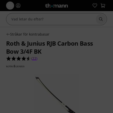
Börja 
Stråkar för kontrabasar
Roth & Junius RJB Carbon Bass
Bow 3/4F BK
4.5 av 5 stjärnor från 22 kundbetyg
(
22
)