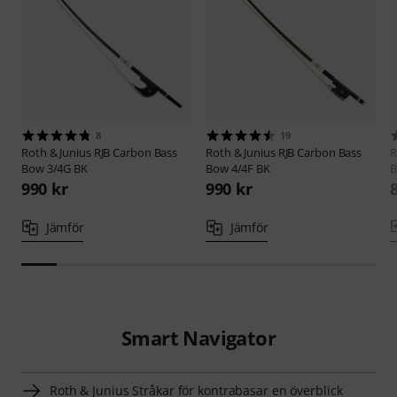
8
19
Roth & Junius
RJB Carbon Bass
Roth & Junius
RJB Carbon Bass
R
Bow 3/4G BK
Bow 4/4F BK
B
990 kr
990 kr
Jämför
Jämför
Smart Navigator
Roth & Junius Stråkar för kontrabasar en överblick