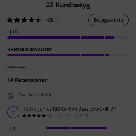
22
Kundbetyg
Betygsätt nu
4.5
/ 5
LJUD
HANTVERKSKVALITET
Poängpolicy
14
Recensioner
Visa översättning
Roth & Junius RJB Carbon Bass Bow 3/4F BK
M
MarcWor 20.11.2019
ljud