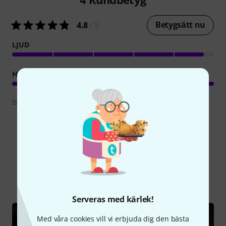
Betygsätt nu
4.8
/ 5
LJUD
HANTVERKSKVALITET
Poängpolicy
Visste du?
Alla
Onlineguide
Serveras med kärlek!
Med våra cookies vill vi erbjuda dig den bästa