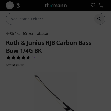
Börja 
Stråkar för kontrabasar
Roth & Junius RJB Carbon Bass
Bow 1/4G BK
4.8 av 5 stjärnor från 4 kundbetyg
(
4
)