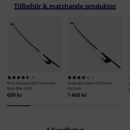
Tillbehör & matchande produkter
20
6
Roth & Junius
RJB Composite
Gewa
Bass Bow 1/2 Round
B
Bass Bow 4/4G
German
659 kr
1 468 kr
4
Kundbetyg