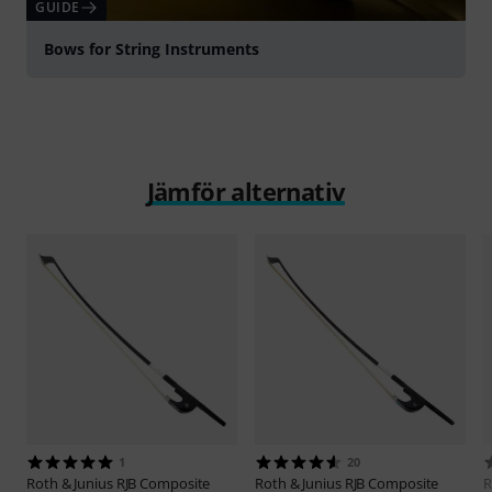
GUIDE
Bows for String Instruments
Jämför alternativ
1
20
Roth & Junius
RJB Composite
Roth & Junius
RJB Composite
R