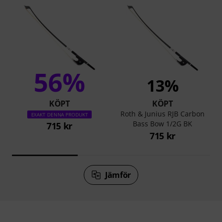
56%
13%
KÖPT
KÖPT
Roth & Junius RJB Carbon
EXAKT DENNA PRODUKT
Bass Bow 1/2G BK
715 kr
715 kr
Jämför