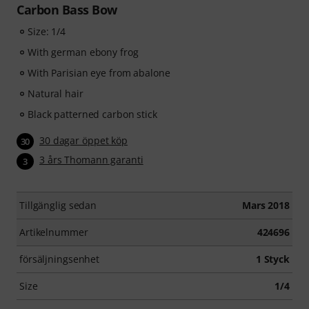
Carbon Bass Bow
Size: 1/4
With german ebony frog
With Parisian eye from abalone
Natural hair
Black patterned carbon stick
30 dagar öppet köp
30
3 års Thomann garanti
3
Tillgänglig sedan
Mars 2018
Artikelnummer
424696
försäljningsenhet
1 Styck
Size
1/4