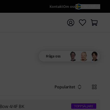
Kontakt
Om oss
SV / KR
a sökningen med söktermen {searchTerm}
Fråga oss
Popularitet
 Bow 4/4F BK
TOPPSÄLJARE