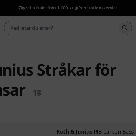
gratis frakt från 1 600 kr
Reparationsservice
Börj
nius Stråkar för
asar
18
Roth & Junius
RJB Carbon Bass