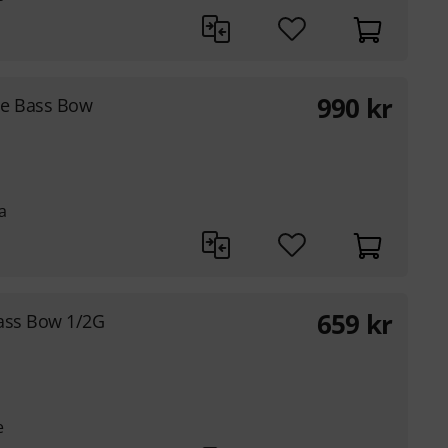
990
kr
e Bass Bow
a
659
kr
ass Bow 1/2G
e