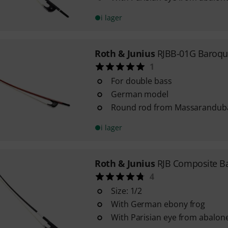
i lager
Roth & Junius
RJBB-01G Baroqu
1
For double bass
German model
Round rod from Massarandub
i lager
Roth & Junius
RJB Composite B
4
Size: 1/2
With German ebony frog
With Parisian eye from abalon