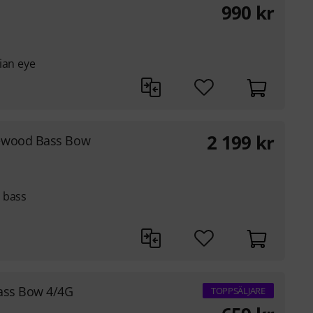
990
kr
ian eye
2 199
kr
ewood Bass Bow
 bass
ass Bow 4/4G
TOPPSÄLJARE