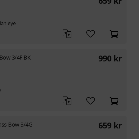
659
kr
ian eye
990
kr
 Bow 3/4F BK
e
659
kr
ass Bow 3/4G