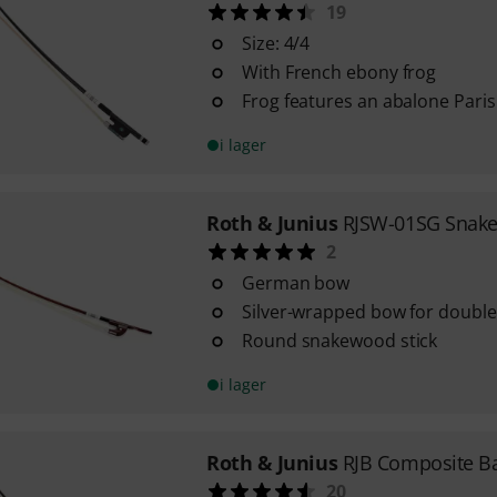
19
Size: 4/4
With French ebony frog
Frog features an abalone Paris
i lager
Roth & Junius
RJSW-01SG Snak
2
German bow
Silver-wrapped bow for double
Round snakewood stick
i lager
Roth & Junius
RJB Composite B
20