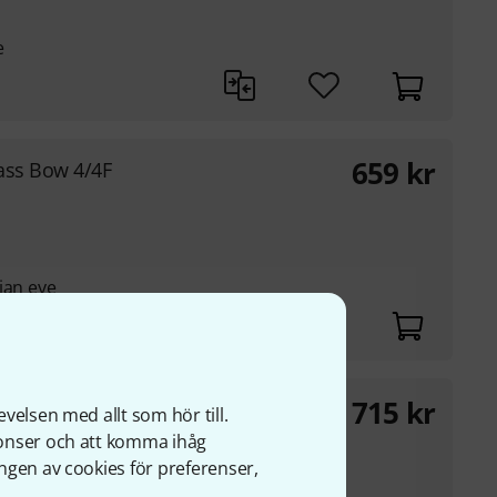
e
659
kr
ass Bow 4/4F
ian eye
715
kr
 Bow 1/2G BK
velsen med allt som hör till.
nonser och att komma ihåg
ngen av cookies för preferenser,