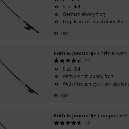
Size: 4/4
German ebony frog
Frog features an abalone Paris
i lager
Roth & Junius
RJB Carbon Bass
22
Size: 3/4
With French ebony frog
With Parisian eye from abalon
i lager
Roth & Junius
RJB Composite B
15