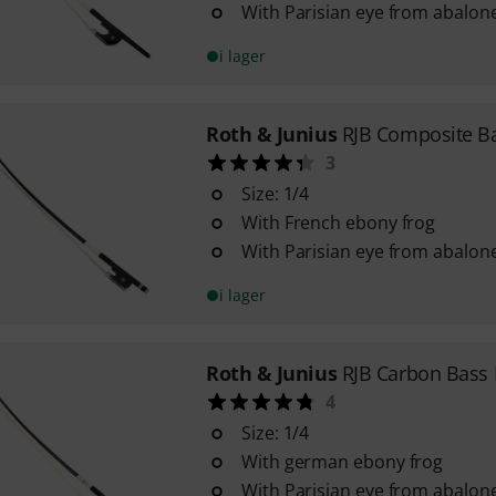
With Parisian eye from abalon
i lager
Roth & Junius
RJB Composite B
3
Size: 1/4
With French ebony frog
With Parisian eye from abalon
i lager
Roth & Junius
RJB Carbon Bass
4
Size: 1/4
With german ebony frog
With Parisian eye from abalon