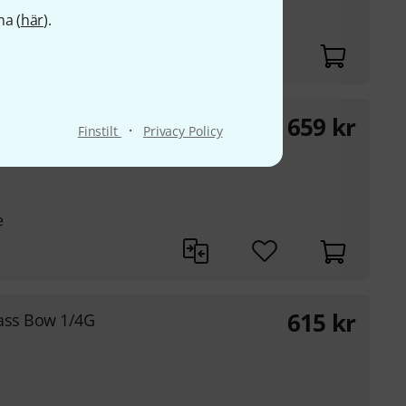
e
na (
här
).
659
kr
ass Bow 3/4F
·
Finstilt
Privacy Policy
e
615
kr
ass Bow 1/4G