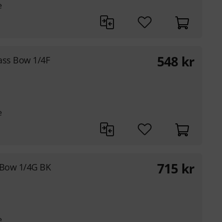
e
548
kr
ass Bow 1/4F
e
715
kr
 Bow 1/4G BK
e