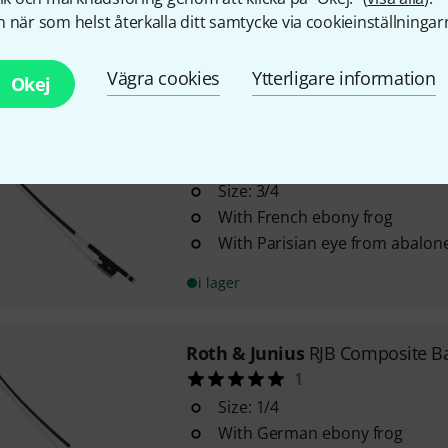
With Parisian eye from abalon
 när som helst återkalla ditt samtycke via cookieinställningar
i lager
Vägra cookies
Ytterligare information
Okej
Roth & Junius
RJB Composite B
11
Size: 3/4
With French ebony frog
With Parisian eye from abalon
i lager
Roth & Junius
RJB Composite B
1
Size: 1/4
With German ebony frog