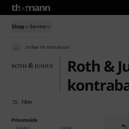
Shop
Service
Stråkar för kontrabasar
Roth & Ju
kontrab
Filter
Prisområde
Från (kr)
Till (kr)