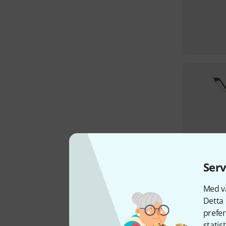
Serv
Med vå
Detta 
prefer
statis