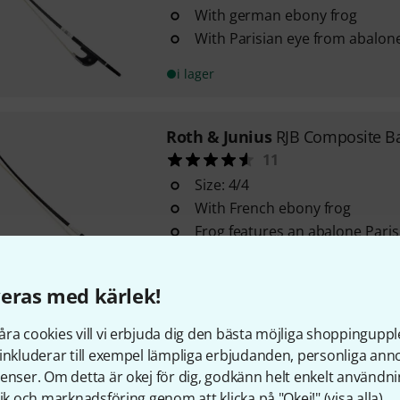
With german ebony frog
With Parisian eye from abalon
i lager
Roth & Junius
RJB Composite B
11
Size: 4/4
With French ebony frog
Frog features an abalone Paris
i lager
eras med kärlek!
Roth & Junius
RJB Carbon Bass
ra cookies vill vi erbjuda dig den bästa möjliga shoppingupple
inkluderar till exempel lämpliga erbjudanden, personliga an
Size: 1/2
enser. Om detta är okej för dig, godkänn helt enkelt användni
With german ebony frog
tik och marknadsföring genom att klicka på "Okej!" (
visa alla
).