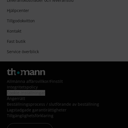
Leveranskostnader och leveranstid
Hjälpcenter
Tillgodokvitton
Kontakt
Fast butik
Service överblick
Allmänna affärsvillkor
/
Finstilt
Integritetspolicy
Cookie-inställningar
Ångerrätt
Beställningsprocess / slutförande av beställning
Lagstadgade garantirättigheter
Tillgänglighetsförklaring