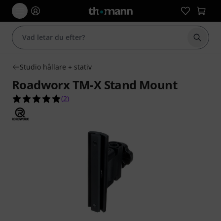
Börja 
Studio hållare + stativ
Roadworx TM-X Stand Mount
5.0 av 5 stjärnor från 2 kundbetyg
(
2
)