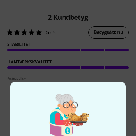
2
Kundbetyg
Betygsätt nu
5
/ 5
STABILITET
HANTVERKSKVALITET
Poängpolicy
Visste du?
Alla
Nedladdningar