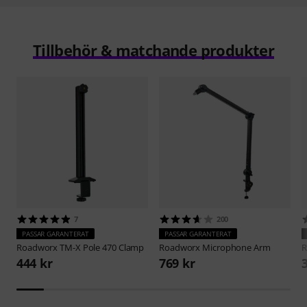
Tillbehör & matchande produkter
7
200
PASSAR GARANTERAT
PASSAR GARANTERAT
Roadworx
TM-X Pole 470 Clamp
Roadworx
Microphone Arm
R
444 kr
769 kr