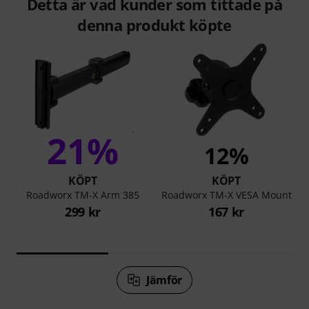
Detta är vad kunder som tittade på
denna produkt köpte
21%
12%
KÖPT
KÖPT
Roadworx TM-X Arm 385
Roadworx TM-X VESA Mount
299 kr
167 kr
Jämför