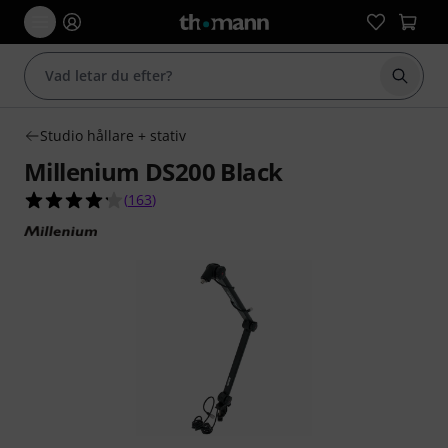
Börja 
Studio hållare + stativ
Millenium DS200 Black
4.2 av 5 stjärnor från 163 kundbetyg
(
163
)