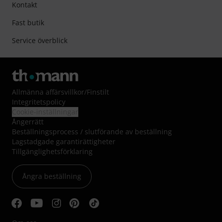
Kontakt
Fast butik
Service överblick
Allmänna affärsvillkor
/
Finstilt
Integritetspolicy
Cookie-inställningar
Ångerrätt
Beställningsprocess / slutförande av beställning
Lagstadgade garantirättigheter
Tillgänglighetsförklaring
Ångra beställning