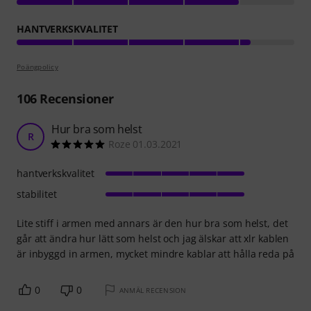
HANTVERKSKVALITET
Poängpolicy
106
Recensioner
Hur bra som helst
R
Roze 01.03.2021
hantverkskvalitet
stabilitet
Lite stiff i armen med annars är den hur bra som helst, det
går att ändra hur lätt som helst och jag älskar att xlr kablen
är inbyggd in armen, mycket mindre kablar att hålla reda på
0
0
ANMÄL RECENSION