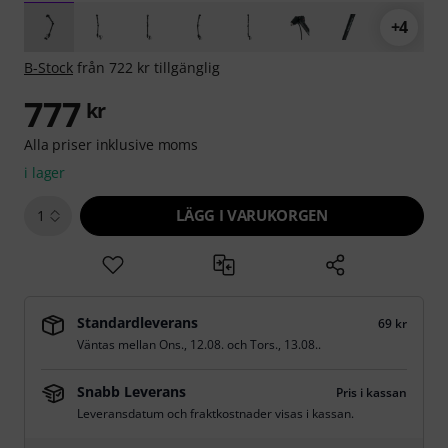
+4
B-Stock
från 722 kr tillgänglig
777
kr
Alla priser inklusive moms
i lager
LÄGG I VARUKORGEN
1
Standardleverans
69 kr
Väntas mellan
Ons., 12.08.
och
Tors., 13.08.
.
Snabb Leverans
Pris i kassan
Leveransdatum och fraktkostnader visas i kassan.