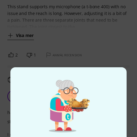
This stand supports my microphone (a t-bone 400) with no
issue and the reach is long. However, adjusting it is a bit of
a pain. There are three separate joints that need to be
tightened. The joint closest to the
Visa mer
2
1
ANMÄL RECENSION
Visa översättning
Disgusting Design Flaw – Avoid at All Costs
S
SmarttMark 22.06.2025
hantverkskvalitet
stabilitet
I deeply regret purchasing the Millenium DS200 Black mic