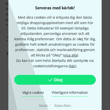
arm. On the surface, it looks sturdy enough, but the design
Serveras med kärlek!
is absolutely appalling. If the wire goes—which it will,
eventually—there is no accessible way to replace it unless
Med våra cookies vill vi erbjuda dig den bästa
you literally cut the wire with scissors and attempt to re-
möjliga shoppingupplevelsen med allt som hör
thread it. Why? Because the plug won’t fit through the
till. Detta inkluderar till exempel lämpliga
internal path. This
erbjudanden, personliga annonser och att
Visa mer
komma ihåg preferenser. Om detta är okej för dig,
godkänn helt enkelt användningen av cookies för
preferenser, statistik och marknadsföring genom
0
0
ANMÄL RECENSION
att klicka på "Okej!" (
visa alla
).
Du kan när som helst återkalla ditt samtycke via
cookieinställningarna (
här
).
Läs alla recensioner
Okej
Vägra cookies
Ytterligare information
Visste du?
·
Finstilt
Privacy Policy
Alla
Nedladdningar