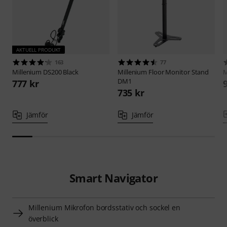
AKTUELL PRODUKT
163
77
Millenium
DS200 Black
Millenium
Floor Monitor Stand
M
DM1
777 kr
735 kr
Jämför
Jämför
Smart Navigator
Millenium Mikrofon bordsstativ och sockel en
överblick