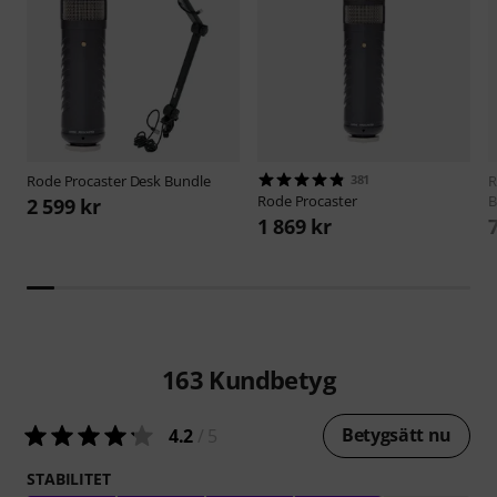
Rode
Procaster Desk Bundle
381
Rode
Procaster
B
2 599 kr
1 869 kr
163
Kundbetyg
Betygsätt nu
4.2
/ 5
STABILITET