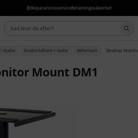
Reparationsservice
Betalningssäkerhet
Börj
r studio
Studio hållare + stativ
Millenium
Desktop Monit
onitor Mount DM1
g