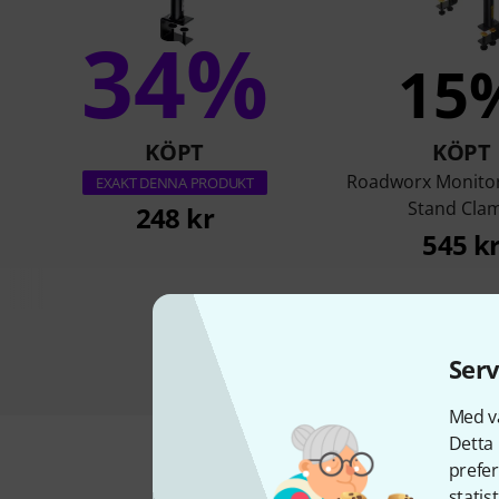
34%
15
KÖPT
KÖPT
Roadworx Monito
EXAKT DENNA PRODUKT
Stand Cla
248 kr
545 k
Serv
Med vå
Detta 
prefer
statis