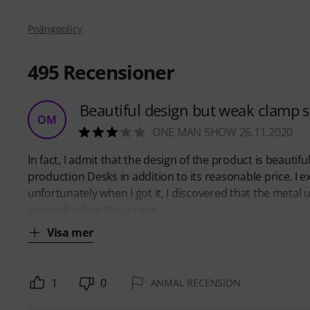
Poängpolicy
495
Recensioner
Beautiful design but weak clamp se
OM
ONE MAN SHOW 26.11.2020
In fact, I admit that the design of the product is beautif
production Desks in addition to its reasonable price. I e
unfortunately when I got it, I discovered that the metal
expands when the screws
Visa mer
1
0
ANMÄL RECENSION