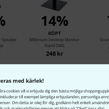
%
14%
KÖPT
r Speaker
Millenium Desktop Monitor
Grav
mp
Stand DM2
r
248 kr
Jämför
eras med kärlek!
ra cookies vill vi erbjuda dig den bästa möjliga shoppingupple
inkluderar till exempel lämpliga erbjudanden, personliga an
enser. Om detta är okej för dig, godkänn helt enkelt användni
tik och marknadsföring genom att klicka på "Okej!" (
visa alla
).