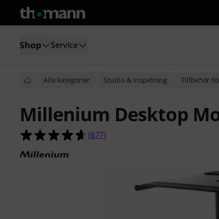
Shop
Service
Alla kategorier
Studio & inspelning
Tillbehör fö
Millenium Desktop M
4.6 av 5 stjärnor från 877 kundbety
(
877
)