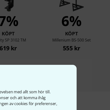
7%
6%
KÖPT
KÖPT
ity SP 3102 TM
Millenium BS-500 Set
619 kr
555 kr
velsen med allt som hör till.
nonser och att komma ihåg
ngen av cookies för preferenser,