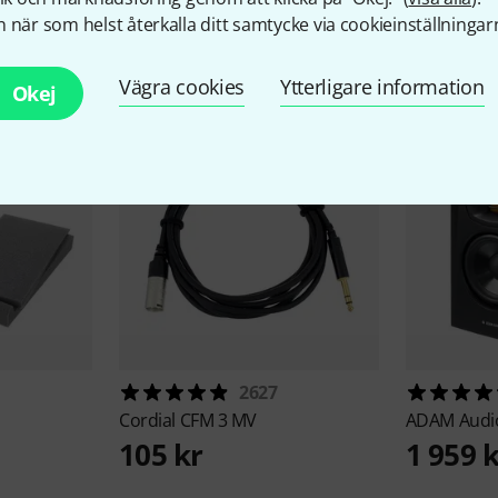
 när som helst återkalla ditt samtycke via cookieinställningar
llbehör & matchande produk
Vägra cookies
Ytterligare information
Okej
2627
Cordial
CFM 3 MV
ADAM Aud
105 kr
1 959 