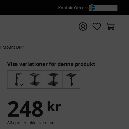
Kontakt
Om oss
SV / KR
a sökningen med söktermen {searchTerm}
or Mount DM1
Visa variationer för denna produkt
248
kr
Alla priser inklusive moms