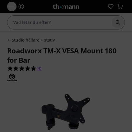
Börja 
Studio hållare + stativ
Roadworx TM-X VESA Mount 180
for Bar
5.0 av 5 stjärnor från 4 kundbetyg
(
4
)