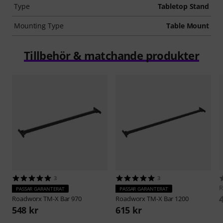
Type
Tabletop Stand
Mounting Type
Table Mount
Tillbehör & matchande produkter
3
3
R
PASSAR GARANTERAT
PASSAR GARANTERAT
Roadworx
TM-X Bar 970
Roadworx
TM-X Bar 1200
548 kr
615 kr