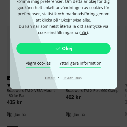
komma ihåg preferenser. Om detta är okej för dig,
godkänn helt enkelt användningen av cookies för
Jämför alternativ
preferenser, statistik och marknadsföring genom
att klicka på "Okej!" (
visa alla
).
Du kan när som helst återkalla ditt samtycke via
cookieinställningarna (
här
).
Okej
Vägra cookies
Ytterligare information
·
Finstilt
Privacy Policy
AKTUELL PRODUKT
4
7
Roadworx
TM-X VESA Mount
Roadworx
TM-X Pole 660 Clamp
R
180 for Bar
L
492 kr
435 kr
Jämför
Jämför