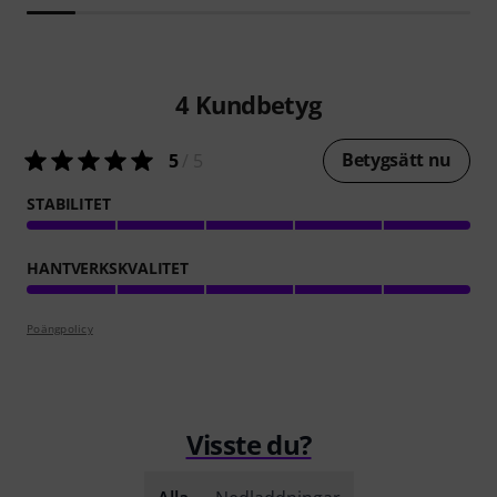
4
Kundbetyg
Betygsätt nu
5
/ 5
STABILITET
HANTVERKSKVALITET
Poängpolicy
Visste du?