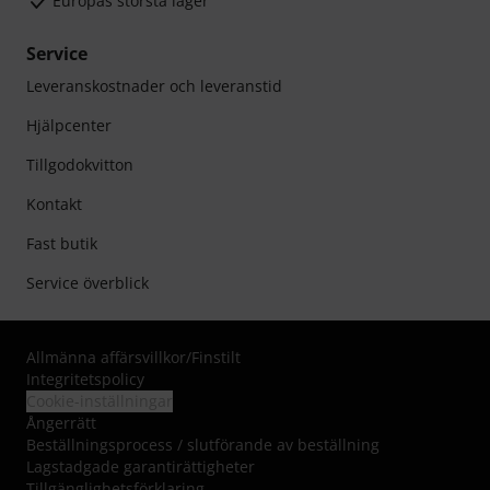
Europas största lager
Service
Leveranskostnader och leveranstid
Hjälpcenter
Tillgodokvitton
Kontakt
Fast butik
Service överblick
Allmänna affärsvillkor
/
Finstilt
Integritetspolicy
Cookie-inställningar
Ångerrätt
Beställningsprocess / slutförande av beställning
Lagstadgade garantirättigheter
Tillgänglighetsförklaring