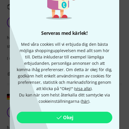
Visa översättning
Quality!!
DD
Dimitris D. 13.01.2026
Serveras med kärlek!
hantverkskvalitet
Med våra cookies vill vi erbjuda dig den bästa
stabilitet
möjliga shoppingupplevelsen med allt som hör
till. Detta inkluderar till exempel lämpliga
I use it for my mixer its sturdy and amazing
erbjudanden, personliga annonser och att
komma ihåg preferenser. Om detta är okej för dig,
1
0
ANMÄL RECENSION
godkänn helt enkelt användningen av cookies för
preferenser, statistik och marknadsföring genom
att klicka på "Okej!" (
visa alla
).
Du kan när som helst återkalla ditt samtycke via
Visa original
cookieinställningarna (
här
).
Mycket stabil och genomtänkt utformad
N
noisetom 06.10.2025
Okej
hantverkskvalitet