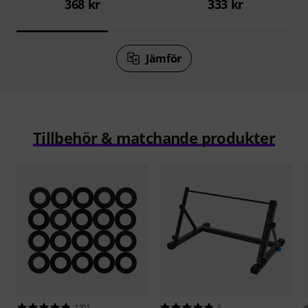
368 kr
333 kr
Jämför
Tillbehör & matchande produkter
1201
5