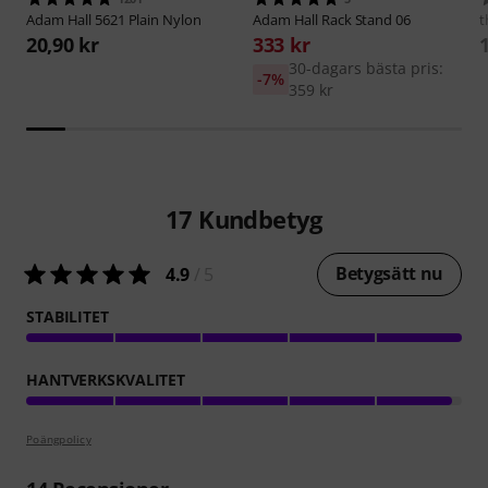
Adam Hall
5621 Plain Nylon
Adam Hall
Rack Stand 06
t
20,90 kr
333 kr
30-dagars bästa pris:
-7%
359 kr
17
Kundbetyg
Betygsätt nu
4.9
/ 5
STABILITET
HANTVERKSKVALITET
Poängpolicy