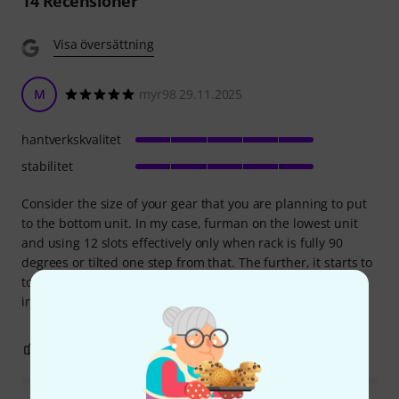
14
Recensioner
Visa översättning
M
myr98 29.11.2025
hantverkskvalitet
stabilitet
Consider the size of your gear that you are planning to put
to the bottom unit. In my case, furman on the lowest unit
and using 12 slots effectively only when rack is fully 90
degrees or tilted one step from that. The further, it starts to
touch ground and feels not safe. Perfect quality and easy
installment
0
0
ANMÄL RECENSION