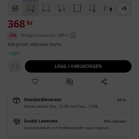
+5
368
kr
-5%
30-dagars bästa pris: 389 kr
Alla priser inklusive moms
i lager
LÄGG I VARUKORGEN
1
Standardleverans
69 kr
Väntas mellan
Ons., 12.08.
och
Tors., 13.08.
.
Snabb Leverans
Pris i kassan
Leveransdatum och fraktkostnader visas i kassan.