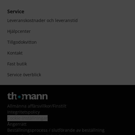
Service
Leveranskostnader och leveranstid
Hjälpcenter
Tillgodokvitton
Kontakt
Fast butik
Service överblick
Allmänna affärsvillkor
/
Finstilt
Integritetspolicy
Cookie-inställningar
Ångerrätt
Beställningsprocess / slutförande av beställning