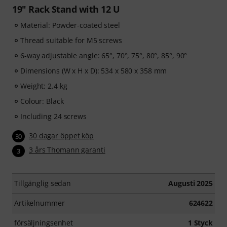
19" Rack Stand with 12 U
Material: Powder-coated steel
Thread suitable for M5 screws
6-way adjustable angle: 65°, 70°, 75°, 80°, 85°, 90°
Dimensions (W x H x D): 534 x 580 x 358 mm
Weight: 2.4 kg
Colour: Black
Including 24 screws
30 dagar öppet köp
30
3 års Thomann garanti
3
Tillgänglig sedan
Augusti 2025
Artikelnummer
624622
försäljningsenhet
1 Styck