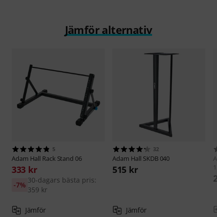
Jämför alternativ
5
32
Adam Hall
Rack Stand 06
Adam Hall
SKDB 040
A
1
333 kr
515 kr
30-dagars bästa pris:
-7%
359 kr
Jämför
Jämför