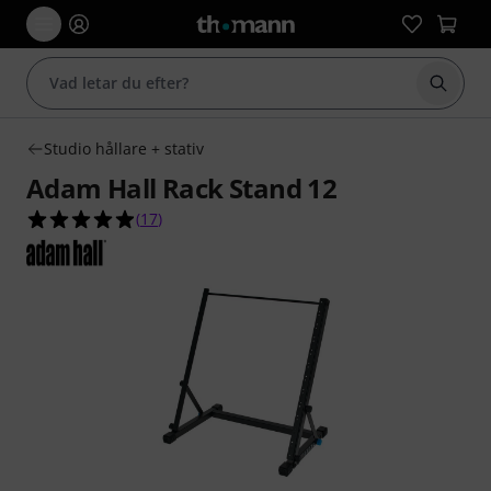
Börja 
Studio hållare + stativ
Adam Hall Rack Stand 12
4.9 av 5 stjärnor från 17 kundbetyg
(
17
)