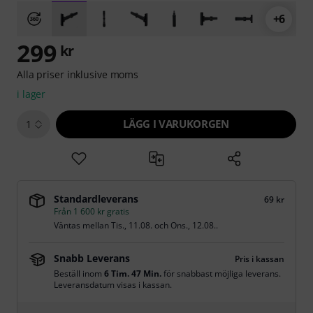
+6
299
kr
Alla priser inklusive moms
i lager
LÄGG I VARUKORGEN
1
Standardleverans
69 kr
Från 1 600 kr gratis
Väntas mellan
Tis., 11.08.
och
Ons., 12.08.
.
Snabb Leverans
Pris i kassan
Beställ inom
6 Tim. 47 Min.
för snabbast möjliga leverans.
Leveransdatum visas i kassan.