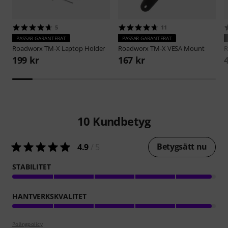
5
11
PASSAR GARANTERAT
PASSAR GARANTERAT
Roadworx
TM-X Laptop Holder
Roadworx
TM-X VESA Mount
R
199 kr
167 kr
10
Kundbetyg
Betygsätt nu
4.9
/ 5
STABILITET
HANTVERKSKVALITET
Poängpolicy