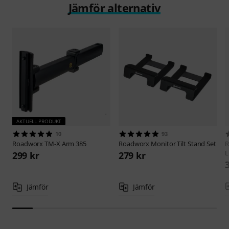
Jämför alternativ
AKTUELL PRODUKT
10
93
Roadworx
TM-X Arm 385
Roadworx
Monitor Tilt Stand Set
R
L
299 kr
279 kr
Jämför
Jämför