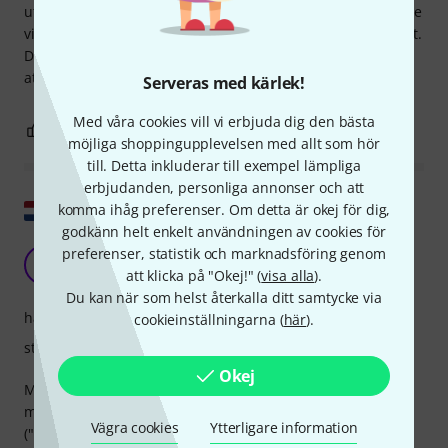
utrustning. Tack Thomann! Bara en sak att notera, jag skulle
vilja att den första delen av armen säljs separat, utan fästet.
Detta skulle göra att du kan förlänga en befintlig arm utan
att behöva köpa en annan komplett arm.
Serveras med kärlek!
Med våra cookies vill vi erbjuda dig den bästa
0
0
ANMÄL RECENSION
möjliga shoppingupplevelsen med allt som hör
till. Detta inkluderar till exempel lämpliga
erbjudanden, personliga annonser och att
Visa original
komma ihåg preferenser. Om detta är okej för dig,
godkänn helt enkelt användningen av cookies för
Smart och starkt modulärt system
preferenser, statistik och marknadsföring genom
ML
Mixing Lane 01.02.2024
att klicka på "Okej!" (
visa alla
).
Du kan när som helst återkalla ditt samtycke via
hantverkskvalitet
cookieinställningarna (
här
).
stabilitet
Okej
Mycket nöjd. Jag byggde ett Roadworx TM-X-stativ runt min
mixer för att ge min MacBook ("Laptophållare"), iPad
Vägra cookies
Ytterligare information
("Tablethållare"), mätmikrofon (i "Stangen" med