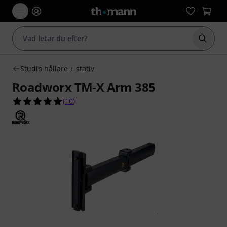
Börja 
Studio hållare + stativ
Roadworx TM-X Arm 385
4.9 av 5 stjärnor från 10 kundbetyg
(
10
)