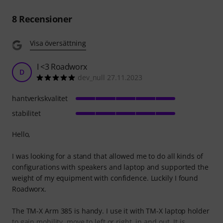
8
Recensioner
Visa översättning
I <3 Roadworx
D
dev_null 27.11.2023
hantverkskvalitet
stabilitet
Hello,
I was looking for a stand that allowed me to do all kinds of
configurations with speakers and laptop and supported the
weight of my equipment with confidence. Luckily I found
Roadworx.
The TM-X Arm 385 is handy. I use it with TM-X laptop holder
to gain mobility, move to left or right, in and out. It is