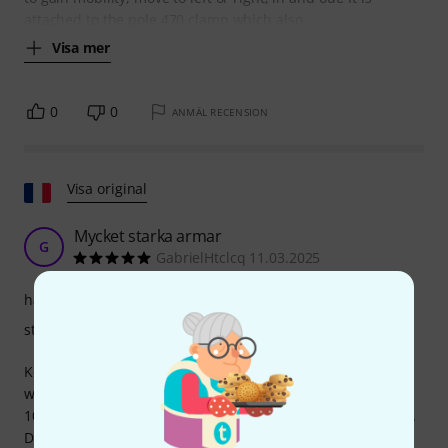
attached to the pole 470 clamp which also
Visa mer
0
0
ANMÄL RECENSION
Visa original
Mycket starka armar
G
GabrielHtclcq 11.03.2025
hantverkskvalitet
stabilitet
Köpte för att flytta en skärm lite längre bort från min
widescreen-skärm. Nå, den rör sig inte! Den klarar upp till
10 kg. Min Focal Shape 40 böjer den inte ens en millimeter.
Dessutom är den helt justerbar. Detta är professionell