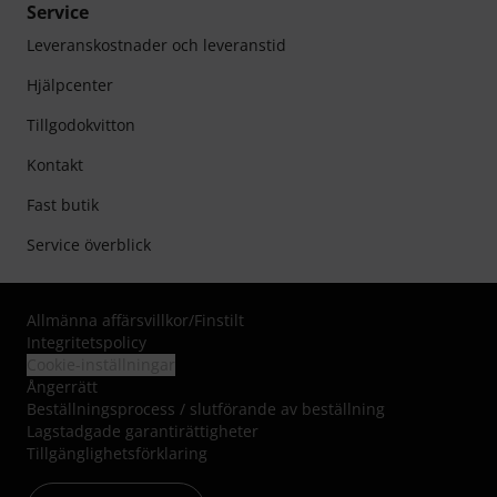
Service
Leveranskostnader och leveranstid
Hjälpcenter
Tillgodokvitton
Kontakt
Fast butik
Service överblick
Allmänna affärsvillkor
/
Finstilt
Integritetspolicy
Cookie-inställningar
Ångerrätt
Beställningsprocess / slutförande av beställning
Lagstadgade garantirättigheter
Tillgänglighetsförklaring