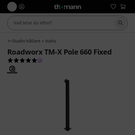
Börja 
Studio hållare + stativ
Roadworx TM-X Pole 660 Fixed
5.0 av 5 stjärnor från 3 kundbetyg
(
3
)