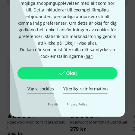
möjliga shoppingupplevelsen med allt som hör
till. Detta inkluderar till exempel lämpliga
erbjudanden, personliga annonser och att
komma ihåg preferenser. Om detta är okej för dig,
godkänn helt enkelt användningen av cookies för
preferenser, statistik och marknadsföring genom
Jämför alternativ
att klicka på "Okej!" (
visa alla
).
Du kan när som helst återkalla ditt samtycke via
cookieinställningarna (
här
).
Okej
Vägra cookies
Ytterligare information
·
Finstilt
Privacy Policy
23
93
Roadworx
Monitor Tilt Stand Set
Roadworx
Monitor Tilt Stand Set
R
L
279 kr
325 kr