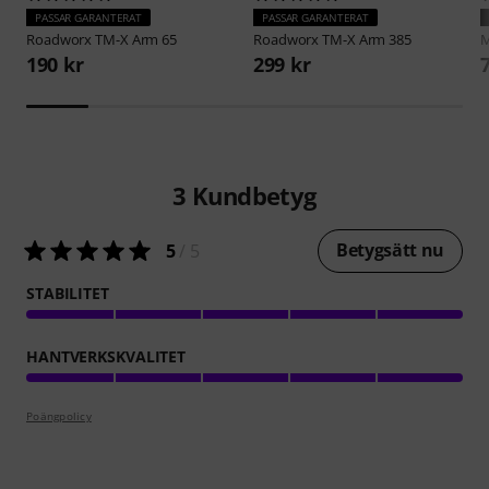
PASSAR GARANTERAT
PASSAR GARANTERAT
Roadworx
TM-X Arm 65
Roadworx
TM-X Arm 385
M
190 kr
299 kr
3
Kundbetyg
Betygsätt nu
5
/ 5
STABILITET
HANTVERKSKVALITET
Poängpolicy