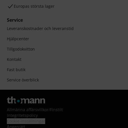
Europas största lager
Service
Leveranskostnader och leveranstid
Hjälpcenter
Tillgodokvitton
Kontakt
Fast butik
Service överblick
Allmänna affärsvillkor
/
Finstilt
Integritetspolicy
Cookie-inställningar
Ångerrätt