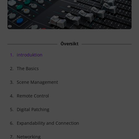
Översikt
1.
introduktion
2.
The Basics
3.
Scene Management
4.
Remote Control
5.
Digital Patching
6.
Expandability and Connection
7.
Networking