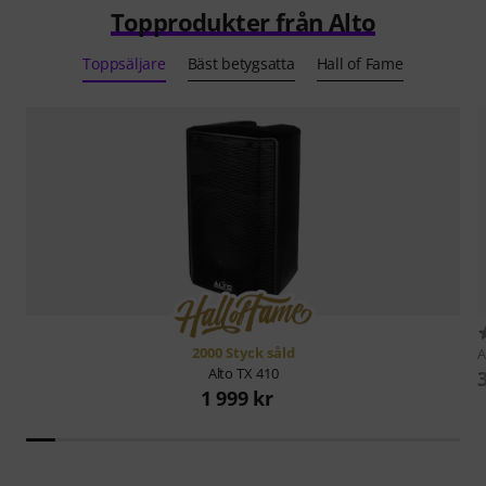
Topprodukter från Alto
Toppsäljare
Bäst betygsatta
Hall of Fame
2000 Styck såld
A
Alto
TX 410
1 999 kr