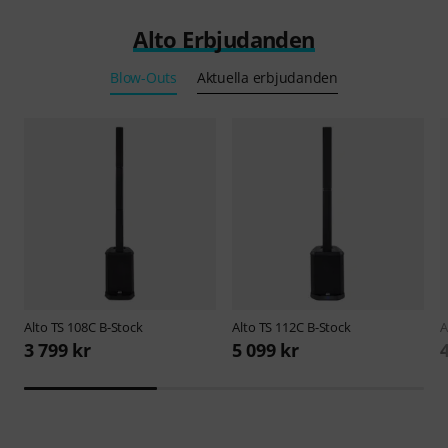
Alto Erbjudanden
Blow-Outs
Aktuella erbjudanden
Alto
TS 108C B-Stock
Alto
TS 112C B-Stock
A
3 799 kr
5 099 kr