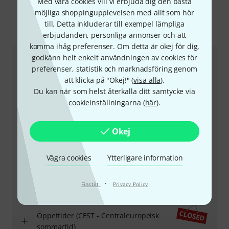
Med våra cookies vill vi erbjuda dig den bästa
möjliga shoppingupplevelsen med allt som hör
till. Detta inkluderar till exempel lämpliga
Hur man kontaktar oss
erbjudanden, personliga annonser och att
komma ihåg preferenser. Om detta är okej för dig,
godkänn helt enkelt användningen av cookies för
Kundtjänst Sverige
preferenser, statistik och marknadsföring genom
att klicka på "Okej!" (
visa alla
).
Du kan när som helst återkalla ditt samtycke via
cookieinställningarna (
här
).
Okej
+46-858097801
Vår kundtjänst är här för att hjälpa till med eventuella
Vägra cookies
Ytterligare information
frågor eller problem
·
Finstilt
Privacy Policy
Ha kundnumret i beredskap
Öppettider (CEST - Centraleuropeisk
sommartid)