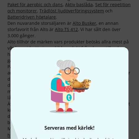
Paket för aerobic och dans
,
Aktiv baslåda
,
Set för repetition
och monitorer
,
Trådlöst ljudöverföringssystem
och
Batteridriven högtalare
.
Den nuvarande storsäljaren är
Alto Busker
, en annan
storfavorit från Alto är
Alto TS 412
. Vi har sålt den över
3.000 gånger.
Alto tillhör de märken vars produkter beösks allra mest på
vår hemsida. Varje enskild produkt från denna tillverkare
har i snitt visats på thomanns websida mer än 2.000
gånger.
På Thomann kan du handla Alto billigare än någon
annanstans. Vi har reducerat priset på 52 produkter under
de senaste tre månaderna. Det blir verkligen billigt när du
dels väljer att handla på thomann och sedan toppar detta
med att använda kreativa paket som rabatterar de redan
låga priserna ännu mer.
Även på produkterna från Alto erbjuder vi 30 dagars öppet
köp, 3 års garanti samt många ytterligare tjänster,
däribland kvalificerad support och annat som vi har
bestämt ska ingå i ”Added Value”.
Serveras med kärlek!
Mer information om tillverkaren finns på
http://www.altoproaudio.com