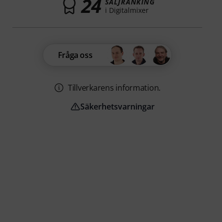
24
SÄLJRANKING
i Digitalmixer
Fråga oss
Tillverkarens information.
Säkerhetsvarningar