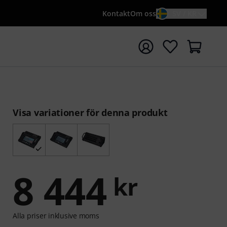
Kontakt
Om oss
SV / KR
a sökningen med söktermen {searchTerm}
Visa variationer för denna produkt
8 444
kr
Alla priser inklusive moms