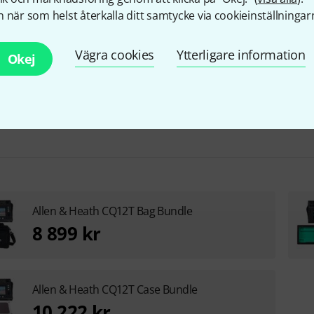
 när som helst återkalla ditt samtycke via cookieinställningar
integratated Player/Rec via USB/SD
Multitrack
Vägra cookies
Ytterligare information
Okej
Allen & Heath CQ12T Bag Bundle
8 899 kr
Allen & Heath CQ12T Case Bundle
10 222 kr