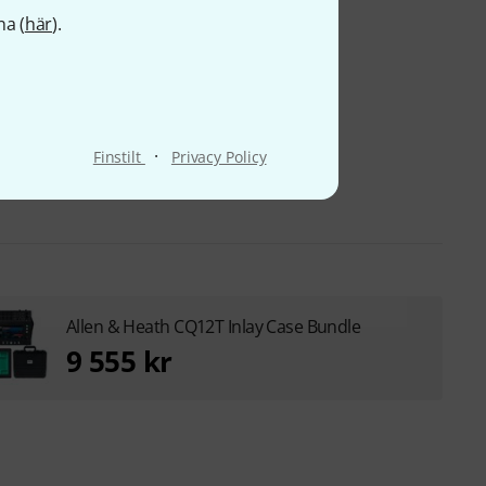
na (
här
).
·
Finstilt
Privacy Policy
Allen & Heath CQ12T Inlay Case Bundle
9 555 kr