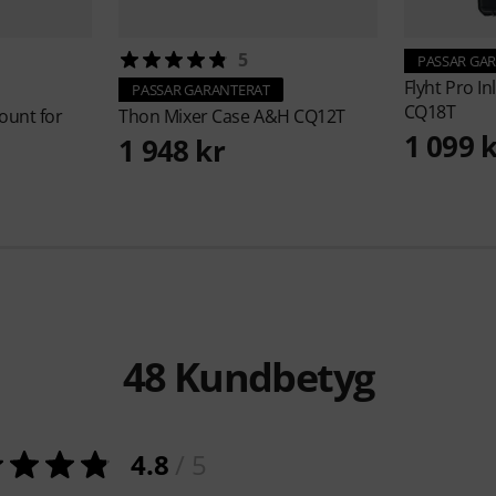
5
PASSAR GA
Flyht Pro
In
PASSAR GARANTERAT
CQ18T
unt for
Thon
Mixer Case A&H CQ12T
1 099 
1 948 kr
48
Kundbetyg
4.8
/ 5