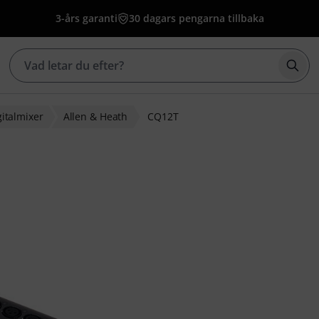
3-års garanti
30 dagars pengarna tillbaka
Börj
gitalmixer
Allen & Heath
CQ12T