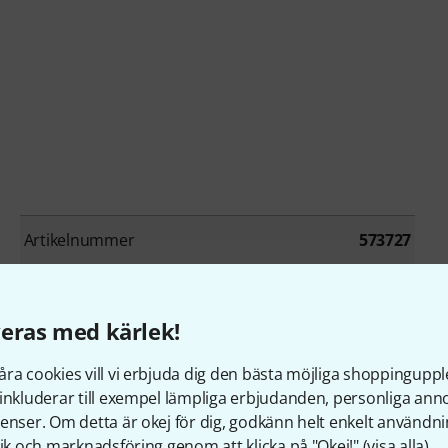
Artikelnummer
573727
User Interface
Physical/remote
eras med kärlek!
DSP Input channels
12
ra cookies vill vi erbjuda dig den bästa möjliga shoppingupple
Physical outputs
8
inkluderar till exempel lämpliga erbjudanden, personliga an
enser. Om detta är okej för dig, godkänn helt enkelt användni
Hotspot
No
tik och marknadsföring genom att klicka på "Okej!" (
visa alla
).