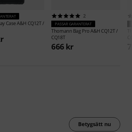
2
RANTERAT
lay Case A&H CQ12T /
PASSAR GARANTERAT
Thomann
Bag Pro A&H CQ12T /
T
kr
CQ18T
C
666 kr
7
Betygsätt nu