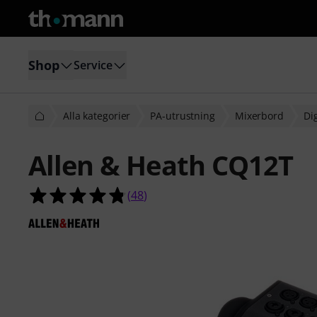
Shop
Service
Alla kategorier
PA-utrustning
Mixerbord
Di
Allen & Heath CQ12T
4.8 av 5 stjärnor från 48 kundbetyg
(
48
)