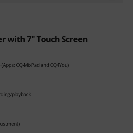
r with 7" Touch Screen
le (Apps: CQ-MixPad and CQ4You)
rding/playback
justment)