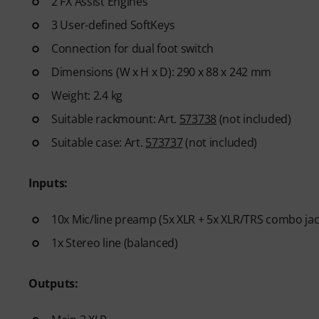
2 FX Assist Engines
3 User-defined SoftKeys
Connection for dual foot switch
Dimensions (W x H x D): 290 x 88 x 242 mm
Weight: 2.4 kg
Suitable rackmount: Art.
573738
(not included)
Suitable case: Art.
573737
(not included)
Inputs:
10x Mic/line preamp (5x XLR + 5x XLR/TRS combo jac
1x Stereo line (balanced)
Outputs: