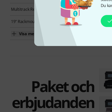
Du kan
Multitrack Record
Yes
19" Rackmount
Yes
Visa mer
Paket och
erbjudanden