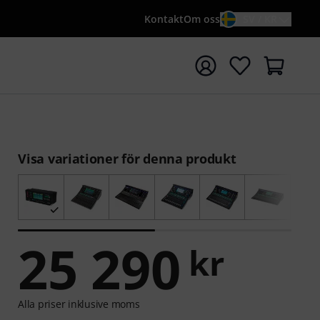
Kontakt
Om oss
SV / KR
a sökningen med söktermen {searchTerm}
Visa variationer för denna produkt
25 290
kr
Alla priser inklusive moms