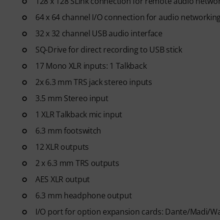
128 x 128 SLink connection for remote audio netwo
64 x 64 channel I/O connection for audio networkin
32 x 32 channel USB audio interface
SQ-Drive for direct recording to USB stick
17 Mono XLR inputs: 1 Talkback
2x 6.3 mm TRS jack stereo inputs
3.5 mm Stereo input
1 XLR Talkback mic input
6.3 mm footswitch
12 XLR outputs
2 x 6.3 mm TRS outputs
AES XLR output
6.3 mm headphone output
I/O port for option expansion cards: Dante/Madi/W