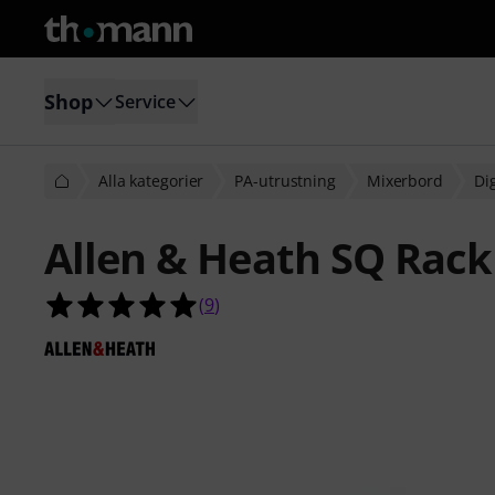
Shop
Service
Alla kategorier
PA-utrustning
Mixerbord
Di
Allen & Heath SQ Rack
5.0 av 5 stjärnor från 9 kundbetyg
(
9
)