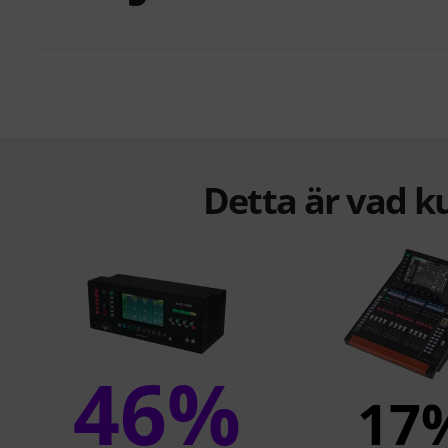
Detta är vad k
46%
17