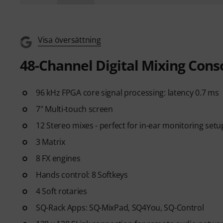
Visa översättning
48-Channel Digital Mixing Cons
96 kHz FPGA core signal processing: latency 0.7 ms
7" Multi-touch screen
12 Stereo mixes - perfect for in-ear monitoring setu
3 Matrix
8 FX engines
Hands control: 8 Softkeys
4 Soft rotaries
SQ-Rack Apps: SQ-MixPad, SQ4You, SQ-Control