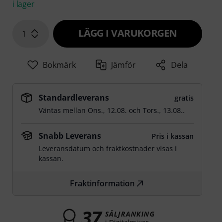
i lager
LÄGG I VARUKORGEN
1
Bokmärk
Jämför
Dela
Standardleverans
gratis
Väntas mellan
Ons., 12.08.
och
Tors., 13.08.
.
Snabb Leverans
Pris i kassan
Leveransdatum och fraktkostnader visas i
kassan.
Fraktinformation
37
SÄLJRANKING