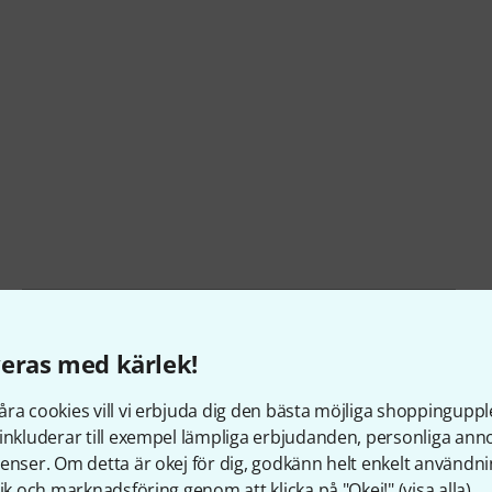
Artikelnummer
608992
eras med kärlek!
User Interface
Physical/remote
ra cookies vill vi erbjuda dig den bästa möjliga shoppingupple
DSP Input channels
48
inkluderar till exempel lämpliga erbjudanden, personliga an
enser. Om detta är okej för dig, godkänn helt enkelt användni
Physical outputs
12
tik och marknadsföring genom att klicka på "Okej!" (
visa alla
).