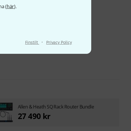
na (
här
).
·
Finstilt
Privacy Policy
Allen & Heath SQ Rack Router Bundle
27 490 kr