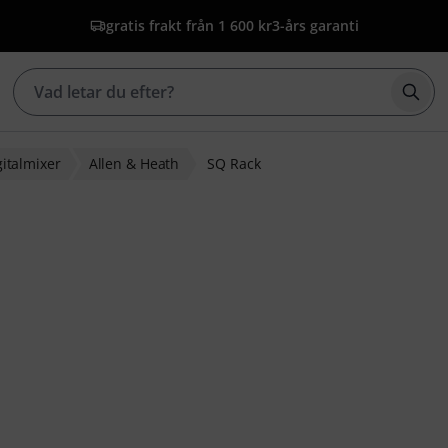
gratis frakt från 1 600 kr
3-års garanti
Börj
gitalmixer
Allen & Heath
SQ Rack