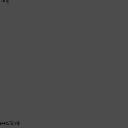
rking
g
aves/SLink