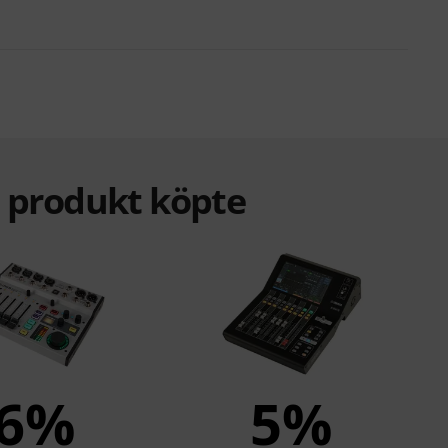
a produkt köpte
6%
5%