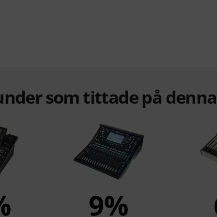
under som tittade på denn
%
9%