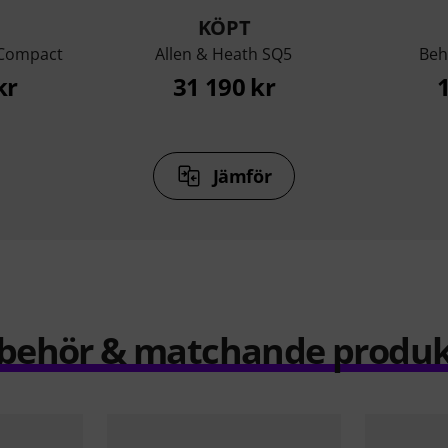
KÖPT
 Compact
Allen & Heath SQ5
Beh
kr
31 190 kr
Jämför
llbehör & matchande produk