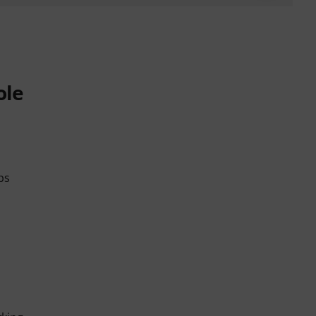
ole
ps