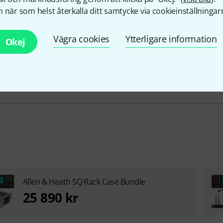
 när som helst återkalla ditt samtycke via cookieinställningar
Hotspot
No
Vägra cookies
Ytterligare information
Okej
integratated Player/Rec via USB/SD
Multitrack
Allen & Heath SQ Rack Case Bundle
25 890 kr