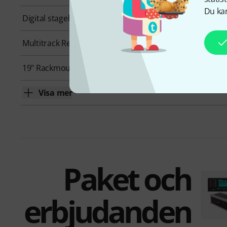
Du kan
Digital stagebox connection
S-Link
Multitrack Record
Yes
19" Rackmount
Yes
Visa mer
Paket och
erbjudanden