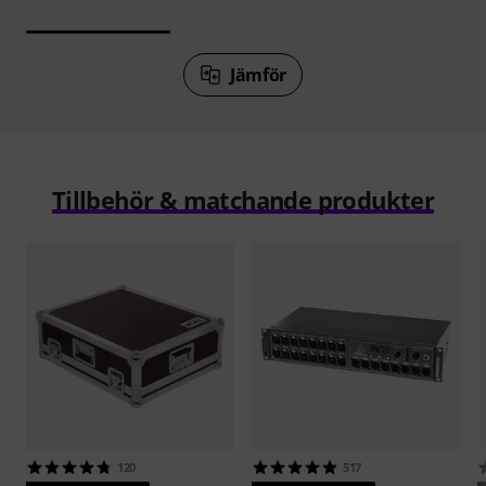
Jämför
Tillbehör & matchande produkter
120
517