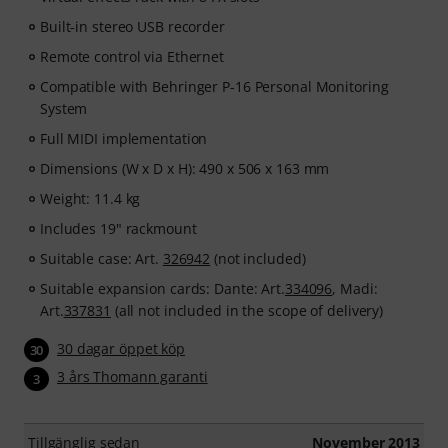
Built-in stereo USB recorder
Remote control via Ethernet
Compatible with Behringer P-16 Personal Monitoring
System
Full MIDI implementation
Dimensions (W x D x H): 490 x 506 x 163 mm
Weight: 11.4 kg
Includes 19" rackmount
Suitable case: Art.
326942
(not included)
Suitable expansion cards: Dante: Art.
334096
, Madi:
Art.
337831
(all not included in the scope of delivery)
30 dagar öppet köp
30
3 års Thomann garanti
3
Tillgänglig sedan
November 2013