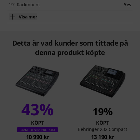
19" Rackmount
Yes
Visa mer
Detta är vad kunder som tittade på
denna produkt köpte
43%
19%
KÖPT
KÖPT
Behringer X32 Compact
EXAKT DENNA PRODUKT
10 990 kr
13 190 kr