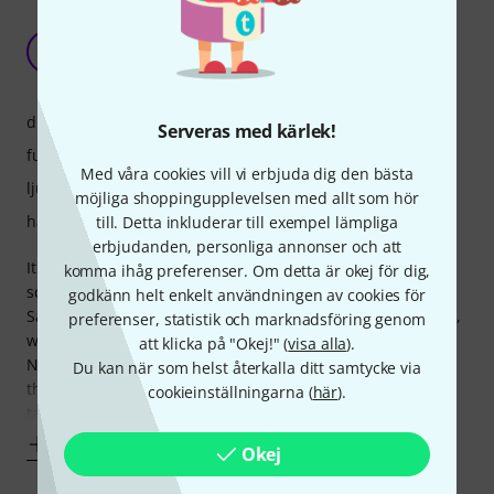
All the nice X32 features and best of all its
rackmountable!
A
Anonym 14.06.2015
drift
Serveras med kärlek!
funktioner
Med våra cookies vill vi erbjuda dig den bästa
ljud
möjliga shoppingupplevelsen med allt som hör
hantverkskvalitet
till. Detta inkluderar till exempel lämpliga
erbjudanden, personliga annonser och att
It's got all the same features as the big brothers, except no
komma ihåg preferenser. Om detta är okej för dig,
scribble strips.
godkänn helt enkelt användningen av cookies för
Same sound quality and mic pres, same expansion options,
preferenser, statistik och marknadsföring genom
works with the adat or madi cards, and can link up to the
att klicka på "Okej!" (
visa alla
).
NEW sd16 (available first now at Thomann!) via cat 5. Best
Du kan när som helst återkalla ditt samtycke via
thing is it rack mounts perfectly in an SKB mixer case for
cookieinställningarna (
här
).
taking out on the road and links to my iPad mini via
Visa mer
Okej