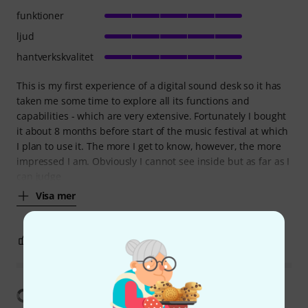
funktioner
ljud
hantverkskvalitet
This is my first experience of a digital sound desk so it has
taken me some time to explore all its functions and
capabilities - which are very extensive. Fortunately I bought
it about 8 months before start of the music festival at which
I plan to use it. The more I get to know, however, the more
impressed I am. Obviously I cannot see inside but as far as I
can judge
Visa mer
8
1
ANMÄL RECENSION
Visa översättning