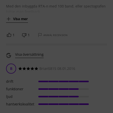
Med den inbyggda RTA-n med 100 band, eller spectografen
hittar man feedback
Visa mer
1
1
ANMÄL RECENSION
Visa översättning
B
Brian5815 08.01.2016
drift
funktioner
ljud
hantverkskvalitet