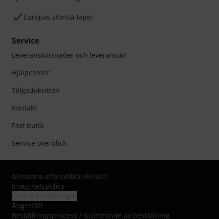
Europas största lager
Service
Leveranskostnader och leveranstid
Hjälpcenter
Tillgodokvitton
Kontakt
Fast butik
Service överblick
Allmänna affärsvillkor
/
Finstilt
Integritetspolicy
Cookie-inställningar
Ångerrätt
Beställningsprocess / slutförande av beställning