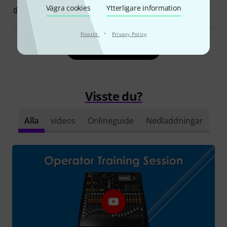
Vägra cookies
Ytterligare information
6
1
ANMÄL RECENSION
·
Finstilt
Privacy Policy
Läs alla recensioner
Visste du?
Alla
videos
Onlineguide
Nedladdningar