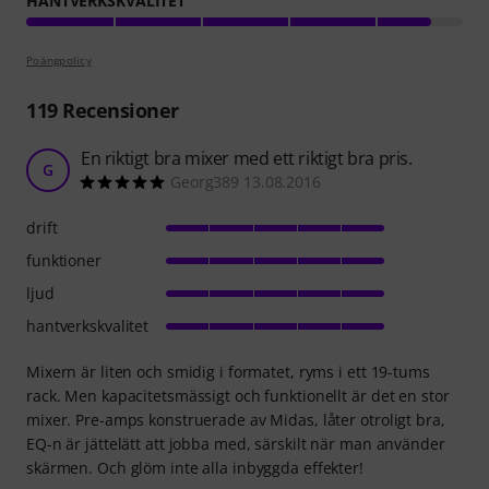
HANTVERKSKVALITET
Poängpolicy
119
Recensioner
En riktigt bra mixer med ett riktigt bra pris.
G
Georg389 13.08.2016
drift
funktioner
ljud
hantverkskvalitet
Mixern är liten och smidig i formatet, ryms i ett 19-tums
rack. Men kapacitetsmässigt och funktionellt är det en stor
mixer. Pre-amps konstruerade av Midas, låter otroligt bra,
EQ-n är jättelätt att jobba med, särskilt när man använder
skärmen. Och glöm inte alla inbyggda effekter!