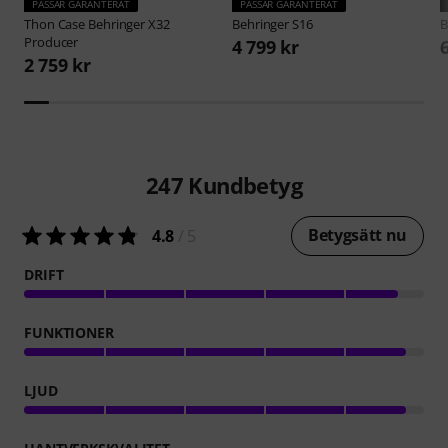
PASSAR GARANTERAT
PASSAR GARANTERAT
Thon
Case Behringer X32
Behringer
S16
B
Producer
4 799 kr
2 759 kr
247
Kundbetyg
Betygsätt nu
4.8
/ 5
DRIFT
FUNKTIONER
LJUD