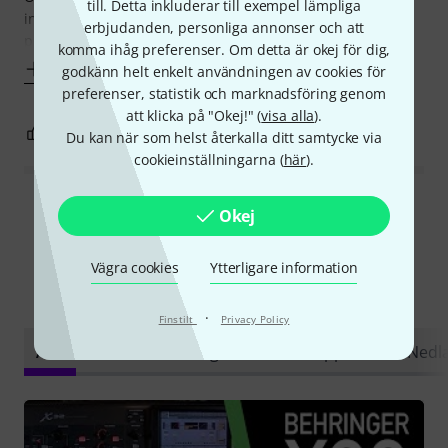
till. Detta inkluderar till exempel lämpliga
inställning när de är klara för vi har förprogrammerade
erbjudanden, personliga annonser och att
program som gör allt så
komma ihåg preferenser. Om detta är okej för dig,
Visa mer
godkänn helt enkelt användningen av cookies för
preferenser, statistik och marknadsföring genom
att klicka på "Okej!" (
visa alla
).
0
0
ANMÄL RECENSION
Du kan när som helst återkalla ditt samtycke via
cookieinställningarna (
här
).
Läs alla recensioner
Okej
Vägra cookies
Ytterligare information
Visste du?
·
Finstilt
Privacy Policy
Alla
videos
Onlineguide
Testrapporter
Nedl