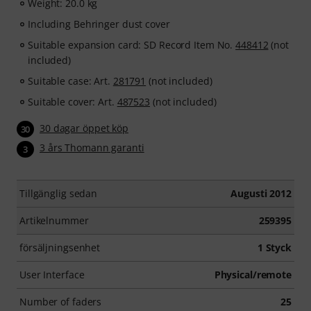
Weight: 20.0 kg
Including Behringer dust cover
Suitable expansion card: SD Record Item No.
448412
(not
included)
Suitable case: Art.
281791
(not included)
Suitable cover: Art.
487523
(not included)
30 dagar öppet köp
30
3 års Thomann garanti
3
Tillgänglig sedan
Augusti 2012
Artikelnummer
259395
försäljningsenhet
1 Styck
User Interface
Physical/remote
Number of faders
25