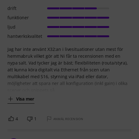
drift
funktioner
ljud
hantverkskvalitet
Jag har inte använt X32:an i livesituationer utan mest för
hemmabruk vilket gör att Ni får ta recensionen med en
nypa salt. Vad tycker jag är bäst; flexibiliteten (routa/styra),
att kunna köra digitalt via Ethernet från scen utan
multikabel med S16, styrning via iPad eller dator,
möjligheter att spara ner all konfiguration (inkl gain) i olika
scener och snippets så
Visa mer
4
1
ANMÄL RECENSION