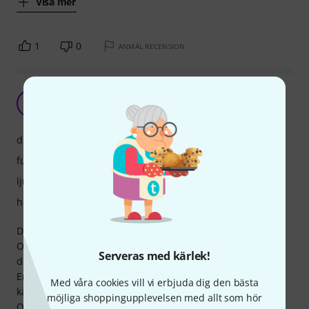
Visa mer
1
0
ANMÄL RECENSION
x32
M
Masen023 08.11.2021
drift
funktioner
ljud
hantverkskvalitet
Det var dags för oss att uppgradera till en digitalmixer,
Och lotten föll på en x32, som har allt vi efterfrågar samt
Serveras med kärlek!
det lilla extra för den som har kunskap.
Enkelt att överskåda vad som är inställt, märkning på
Med våra cookies vill vi erbjuda dig den bästa
kanaler.
möjliga shoppingupplevelsen med allt som hör
Och ingen behöver längre känna oron att göra fel