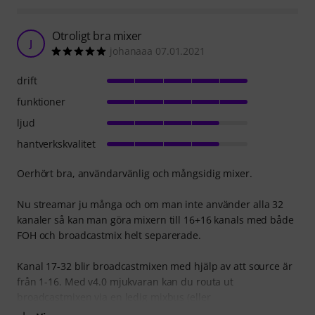
Otroligt bra mixer
J
johanaaa 07.01.2021
drift
funktioner
ljud
hantverkskvalitet
Oerhört bra, användarvänlig och mångsidig mixer.
Nu streamar ju många och om man inte använder alla 32
kanaler så kan man göra mixern till 16+16 kanals med både
FOH och broadcastmix helt separerade.
Kanal 17-32 blir broadcastmixen med hjälp av att source är
från 1-16. Med v4.0 mjukvaran kan du routa ut
broadcastmixen via en ledig mixbus (eller