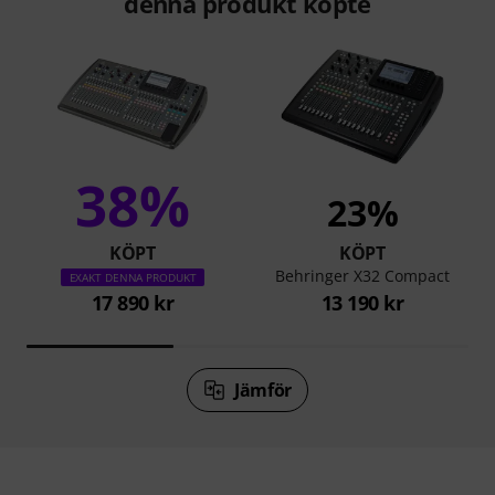
denna produkt köpte
38%
23%
KÖPT
KÖPT
Behringer X32 Compact
EXAKT DENNA PRODUKT
17 890 kr
13 190 kr
Jämför