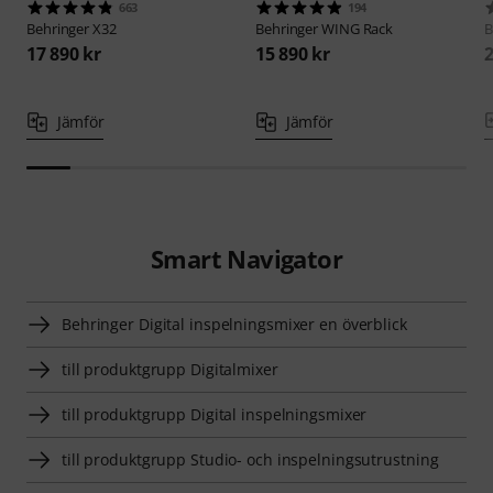
663
194
Behringer
X32
Behringer
WING Rack
B
17 890 kr
15 890 kr
2
Jämför
Jämför
Smart Navigator
Behringer Digital inspelningsmixer en överblick
till produktgrupp Digitalmixer
till produktgrupp Digital inspelningsmixer
till produktgrupp Studio- och inspelningsutrustning