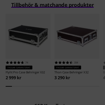
Tillbehör & matchande produkter
74
354
PASSAR GARANTERAT
PASSAR GARANTERAT
Flyht Pro
Case Behringer X32
Thon
Case Behringer X32
B
2 999 kr
3 290 kr