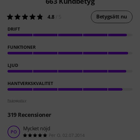
663
Kundbetyg
Betygsätt nu
4.8
/ 5
DRIFT
FUNKTIONER
LJUD
HANTVERKSKVALITET
Poängpolicy
319
Recensioner
Mycket nöjd
PO
Per O. 02.07.2014