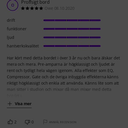
Proffsigt bord
O
Owe 08.10.2020
drift
funktioner
ljud
hantverkskvalitet
Har kört med detta bordet i över 3 år nu och bara älskar det
mera och mera. Pre-amparna är högklassigt och ljudet är
rent och tydligt hela vägen igenom. Alla effekter som EQ,
Compressor, Gate och de övriga inbyggda effekterna känns
riktigt högklassigt och enkla att använda. Känns lite som att
man sitter i studion och mixar då man mixar med detta
bordet i
Visa mer
2
0
ANMÄL RECENSION