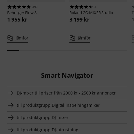
490
4
Behringer
Flow 8
Roland
GO:MIXER Studio
T
1 955 kr
3 199 kr
1
Jämför
Jämför
Smart Navigator
DJ-mixer till priser från 2000 kr - 2500 kr annonser
till produktgrupp Digital inspelningsmixer
till produktgrupp DJ-mixer
till produktgrupp DJ-utrustning