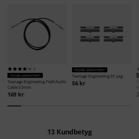
5
PASSAR GARANTERAT
PASSAR GARANTERAT
Teenage Engineering
EP peg
Teenage Engineering
Field Audio
T
56 kr
Cable 3.5mm
t
169 kr
13
Kundbetyg