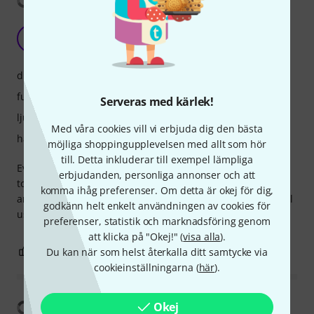
Toyish
W
wojtan 18.05.2026
drift
funktioner
Serveras med kärlek!
ljud
Med våra cookies vill vi erbjuda dig den bästa
hantverkskvalitet
möjliga shoppingupplevelsen med allt som hör
till. Detta inkluderar till exempel lämpliga
Everything is super tight, batteries, mini jacks - TE is trying
erbjudanden, personliga annonser och att
to upscale their own standard, mixer sounds good and fx
komma ihåg preferenser. Om detta är okej för dig,
are cool, but I’m not sure it will last even a year with normal
godkänn helt enkelt användningen av cookies för
use - mostly for synthfluencers
preferenser, statistik och marknadsföring genom
att klicka på "Okej!" (
visa alla
).
8
5
Du kan när som helst återkalla ditt samtycke via
ANMÄL RECENSION
cookieinställningarna (
här
).
Visa översättning
Okej