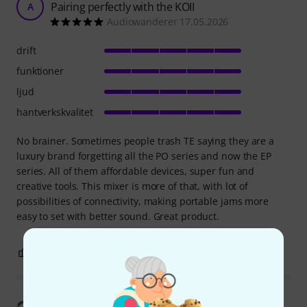
Pairing perfectly with the KOII
A
Audiowanderer 17.05.2026
drift
funktioner
ljud
hantverkskvalitet
No brainer. Sometimes people trash TE saying they are a
luxury brand forgetting all the PO series and now the EP
series. All of them affordable devices, super fun and
creative tools. This mixer is more of that, with lot of
possibilities of connectivity, making portable jams more
easy to set with better sound. Great product.
6
3
ANMÄL RECENSION
Visa översättning