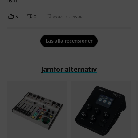
dyrt).
5
0
ANMÄL RECENSION
Läs alla recensioner
Jämför alternativ