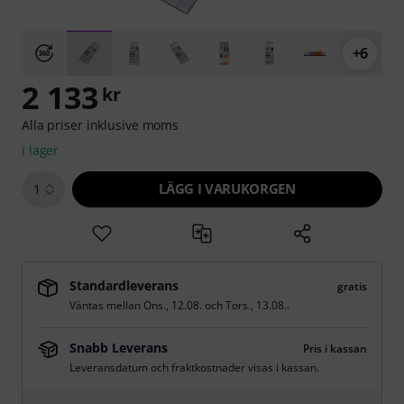
+6
2 133
kr
Alla priser inklusive moms
i lager
LÄGG I VARUKORGEN
1
Standardleverans
gratis
Väntas mellan
Ons., 12.08.
och
Tors., 13.08.
.
Snabb Leverans
Pris i kassan
Leveransdatum och fraktkostnader visas i kassan.