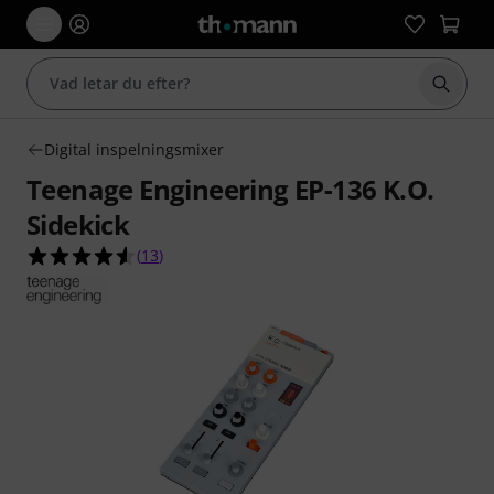
Börja 
Digital inspelningsmixer
Teenage Engineering EP-136 K.O.
Sidekick
4.5 av 5 stjärnor från 13 kundbetyg
(
13
)