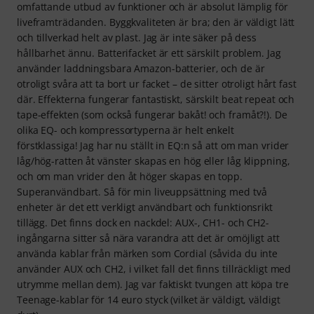
omfattande utbud av funktioner och är absolut lämplig för
liveframträdanden. Byggkvaliteten är bra; den är väldigt lätt
och tillverkad helt av plast. Jag är inte säker på dess
hållbarhet ännu. Batterifacket är ett särskilt problem. Jag
använder laddningsbara Amazon-batterier, och de är
otroligt svåra att ta bort ur facket – de sitter otroligt hårt fast
där. Effekterna fungerar fantastiskt, särskilt beat repeat och
tape-effekten (som också fungerar bakåt! och framåt?!). De
olika EQ- och kompressortyperna är helt enkelt
förstklassiga! Jag har nu ställt in EQ:n så att om man vrider
låg/hög-ratten åt vänster skapas en hög eller låg klippning,
och om man vrider den åt höger skapas en topp.
Superanvändbart. Så för min liveuppsättning med två
enheter är det ett verkligt användbart och funktionsrikt
tillägg. Det finns dock en nackdel: AUX-, CH1- och CH2-
ingångarna sitter så nära varandra att det är omöjligt att
använda kablar från märken som Cordial (såvida du inte
använder AUX och CH2, i vilket fall det finns tillräckligt med
utrymme mellan dem). Jag var faktiskt tvungen att köpa tre
Teenage-kablar för 14 euro styck (vilket är väldigt, väldigt