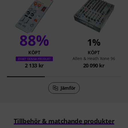
88%
1%
KÖPT
KÖPT
Allen & Heath Xone 96
EXAKT DENNA PRODUKT
2 133 kr
20 090 kr
Jämför
Tillbehör & matchande produkter