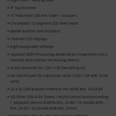
9" touchscreen
17 motorised 100 mm fader / six layers
Chromoatic 12-segment LED level meter
Backlit buttons and encoders
Channel LCD displays
Eight assignable SoftKeys
Optional DEEP Processing allows direct integration into a
channel strip without increasing latency
SLink connector for 128 x 128 Everything I/O
64 x 64 I/O port for expansion cards (128 x 128 with SLink
card)
32 x 32 USB-B-Audio-Interface mit 48/96 kHz, 16/24 Bit
SQ-Drive USB-A für Stereo / Multichannel Audiorecording
/ -playback (Stereo @48/96 kHz, 24 Bit / 16 Kanäle @96
kHz, 24 bit / 32 Kanäle @48 kHz, 24 bit)
Dimensions (W x D x H): 440 x 514.9 x 198 mm