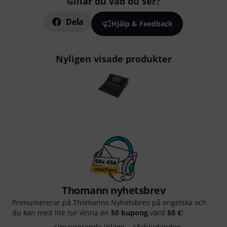
Gillar du vad du ser?
Dela
Hjälp & Feedback
Nyligen visade produkter
Thomann nyhetsbrev
Prenumererar på Thomanns Nyhetsbrev på engelska och
du kan med lite tur vinna en
50 kupong
värd
50 €
!
Inspirerande inlägg
Erbjudanden