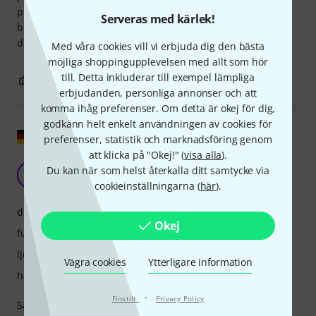
programvaran får en eller två revisioner och de flesta
Serveras med kärlek!
buggarna är åtgärdade. Sammantaget rekommenderar jag
denna mixer.
Med våra cookies vill vi erbjuda dig den bästa
möjliga shoppingupplevelsen med allt som hör
till. Detta inkluderar till exempel lämpliga
7
1
ANMÄL RECENSION
erbjudanden, personliga annonser och att
komma ihåg preferenser. Om detta är okej för dig,
godkänn helt enkelt användningen av cookies för
Visa original
preferenser, statistik och marknadsföring genom
att klicka på "Okej!" (
visa alla
).
Bra uppdatering
Du kan när som helst återkalla ditt samtycke via
N
NiHae 26.05.2026
cookieinställningarna (
här
).
drift
Okej
funktioner
ljud
Vägra cookies
Ytterligare information
hantverkskvalitet
·
Finstilt
Privacy Policy
Sammantaget tycker jag att det är en mycket bra