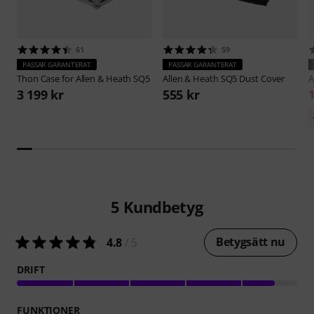
61
59
PASSAR GARANTERAT
PASSAR GARANTERAT
Thon
Case for Allen & Heath SQ5
Allen & Heath
SQ5 Dust Cover
A
3 199 kr
555 kr
1
5
Kundbetyg
Betygsätt nu
4.8
/ 5
DRIFT
FUNKTIONER