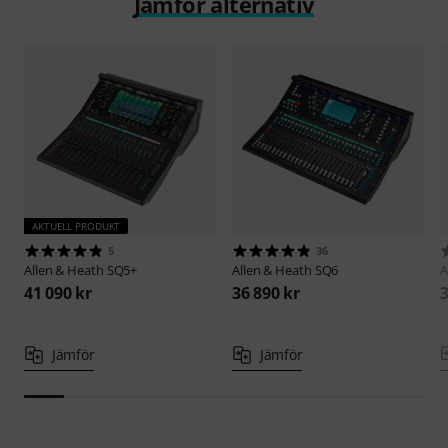
Jämför alternativ
AKTUELL PRODUKT
5
36
Allen & Heath
SQ5+
Allen & Heath
SQ6
A
41 090 kr
36 890 kr
3
Jämför
Jämför