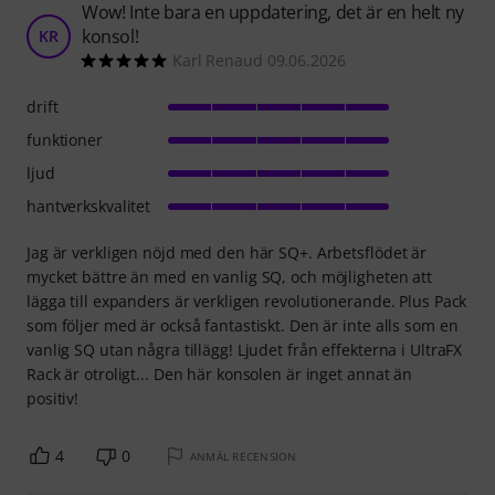
Wow! Inte bara en uppdatering, det är en helt ny
konsol!
KR
Karl Renaud 09.06.2026
drift
funktioner
ljud
hantverkskvalitet
Jag är verkligen nöjd med den här SQ+. Arbetsflödet är
mycket bättre än med en vanlig SQ, och möjligheten att
lägga till expanders är verkligen revolutionerande. Plus Pack
som följer med är också fantastiskt. Den är inte alls som en
vanlig SQ utan några tillägg! Ljudet från effekterna i UltraFX
Rack är otroligt... Den här konsolen är inget annat än
positiv!
4
0
ANMÄL RECENSION