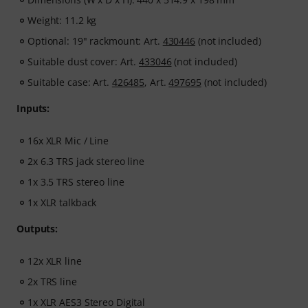
Weight: 11.2 kg
Optional: 19" rackmount: Art.
430446
(not included)
Suitable dust cover: Art.
433046
(not included)
Suitable case: Art.
426485
, Art.
497695
(not included)
Inputs:
16x XLR Mic / Line
2x 6.3 TRS jack stereo line
1x 3.5 TRS stereo line
1x XLR talkback
Outputs:
12x XLR line
2x TRS line
1x XLR AES3 Stereo Digital