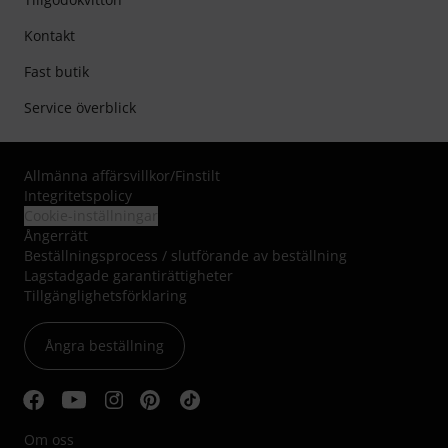
Kontakt
Fast butik
Service överblick
Allmänna affärsvillkor
/
Finstilt
Integritetspolicy
Cookie-inställningar
Ångerrätt
Beställningsprocess / slutförande av beställning
Lagstadgade garantirättigheter
Tillgänglighetsförklaring
Ångra beställning
Om oss