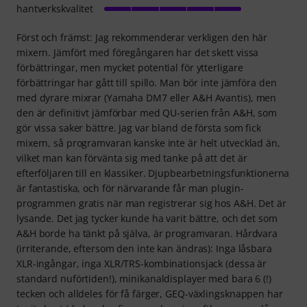
hantverkskvalitet
Först och främst: Jag rekommenderar verkligen den här
mixern. Jämfört med föregångaren har det skett vissa
förbättringar, men mycket potential för ytterligare
förbättringar har gått till spillo. Man bör inte jämföra den
med dyrare mixrar (Yamaha DM7 eller A&H Avantis), men
den är definitivt jämförbar med QU-serien från A&H, som
gör vissa saker bättre. Jag var bland de första som fick
mixern, så programvaran kanske inte är helt utvecklad än,
vilket man kan förvänta sig med tanke på att det är
efterföljaren till en klassiker. Djupbearbetningsfunktionerna
är fantastiska, och för närvarande får man plugin-
programmen gratis när man registrerar sig hos A&H. Det är
lysande. Det jag tycker kunde ha varit bättre, och det som
A&H borde ha tänkt på själva, är programvaran. Hårdvara
(irriterande, eftersom den inte kan ändras): Inga låsbara
XLR-ingångar, inga XLR/TRS-kombinationsjack (dessa är
standard nuförtiden!), minikanaldisplayer med bara 6 (!)
tecken och alldeles för få färger, GEQ-växlingsknappen har