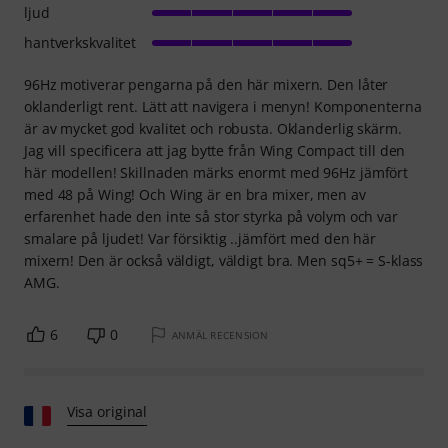
ljud
hantverkskvalitet
96Hz motiverar pengarna på den här mixern. Den låter
oklanderligt rent. Lätt att navigera i menyn! Komponenterna
är av mycket god kvalitet och robusta. Oklanderlig skärm.
Jag vill specificera att jag bytte från Wing Compact till den
här modellen! Skillnaden märks enormt med 96Hz jämfört
med 48 på Wing! Och Wing är en bra mixer, men av
erfarenhet hade den inte så stor styrka på volym och var
smalare på ljudet! Var försiktig ..jämfört med den här
mixern! Den är också väldigt, väldigt bra. Men sq5+ = S-klass
AMG.
6
0
ANMÄL RECENSION
Visa original