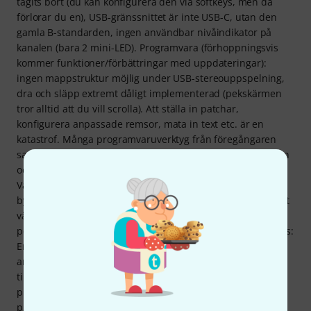
tagits bort (du kan konfigurera den via softkeys, men då
förlorar du en), USB-gränssnittet är inte USB-C, utan den
gamla B-standarden, ingen användbar nivåindikator på
kanalen (bara 2 mini-LED). Programvara (förhoppningsvis
kommer funktioner/förbättringar med uppdateringar):
ingen mappstruktur möjlig under USB-stereouppspelning,
dra och släpp extremt dåligt implementerad (pekskärmen
tror alltid att du vill scrolla). Att ställa in patchar,
konfigurera anpassade remsor, mata in text etc. är en
katastrof. Många programvaruverktyg från föregångaren
saknas fortfarande (PC/Mac-editor; MIDI-verktyg). Auto-gain
och anti-feedback-automation saknas (QU-serien har dem).
Vad är positivt? Superbt ljud, mycket bra och robust
byggkvalitet, djupgående processor- och FX-sektion, mycket
väl genomtänkt användargränssnitt (även om
pekskärmsimplementeringen är dålig). Sammanfattningsvis:
En fantastisk mixer med bra funktioner, superbt ljud, bra
användarvänlighet (förutom några funktioner som bara är
tillgängliga via pekskärmen), många insticksprogram,
plugin-program och effekter. Den möjliggör mycket
professionellt arbete, men du kan behöva vänta ett tag tills