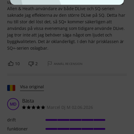
uppdatering/uppgradering av SQ-serien. Som en långvarig
Allen & Heath-användare av både DLive och SQ-serien
saknade jag effekterna av den större DLive på SQ. Detta har
nu till stor del löst det, så SQ+ kommer säkerligen att
användas på vissa evenemang som tidigare använde DLive.
Jag tror inte att jag behöver säga något om ljudet och
byggkvaliteten. Det är oklanderligt. I den här prisklassen är
SQ+-serien oslagbar.
10
2
ANMÄL RECENSION
Visa original
Bästa
MD
Marcel Dj M 02.06.2026
drift
funktioner