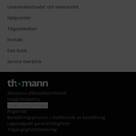
Leveranskostnader och leveranstid
Hjälpcenter
Tillgodokvitton
Kontakt
Fast butik
Service överblick
Allmänna affärsvillkor
/
Finstilt
Integritetspolicy
Cookie-inställningar
Ångerrätt
Beställningsprocess / slutförande av beställning
Lagstadgade garantirättigheter
Tillgänglighetsförklaring