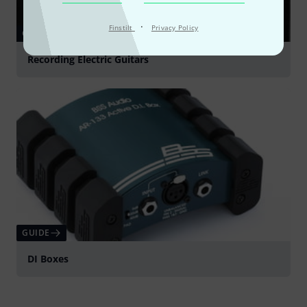
·
Finstilt
Privacy Policy
GUIDE
Recording Electric Guitars
GUIDE
DI Boxes