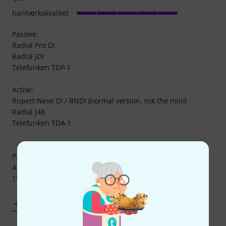
hantverkskvalitet
Passive:
Radial Pro DI
Radial JDI
Telefunken TDP-1
Active:
Rupert Neve DI / RNDI (normal version, not the mini)
Radial J48
Telefunken TDA-1
Passive vs Active DI's:
Active DI's have a more defined sound image overall.
The level difference between the active and passive DI's is
huge, 40-50% level difference! It is
Visa mer