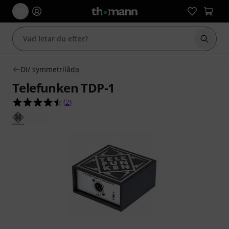
Börja 
DI/ symmetrilåda
Telefunken TDP-1
4.5 av 5 stjärnor från 2 kundbetyg
(
2
)