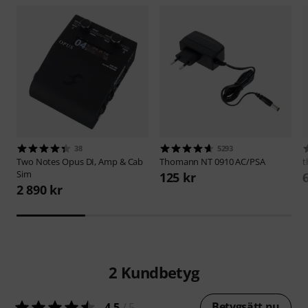
38
5293
Two Notes
Opus DI, Amp & Cab
Thomann
NT 0910 AC/PSA
t
Sim
125 kr
2 890 kr
2
Kundbetyg
Betygsätt nu
4.5
/ 5