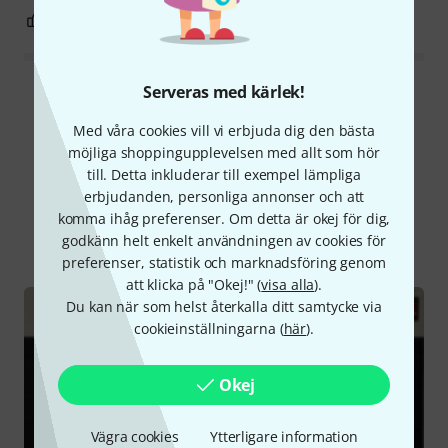
3
2
ANMÄL RECENSION
Serveras med kärlek!
Läs alla recensioner
Med våra cookies vill vi erbjuda dig den bästa
möjliga shoppingupplevelsen med allt som hör
till. Detta inkluderar till exempel lämpliga
Visste du?
erbjudanden, personliga annonser och att
komma ihåg preferenser. Om detta är okej för dig,
Alla
Onlineguide
godkänn helt enkelt användningen av cookies för
preferenser, statistik och marknadsföring genom
att klicka på "Okej!" (
visa alla
).
Du kan när som helst återkalla ditt samtycke via
cookieinställningarna (
här
).
Okej
Vägra cookies
Ytterligare information