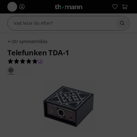
Börja 
DI/ symmetrilåda
Telefunken TDA-1
5.0 av 5 stjärnor från 2 kundbetyg
(
2
)