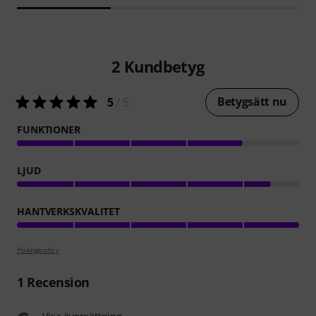
2
Kundbetyg
Betygsätt nu
5
/ 5
FUNKTIONER
LJUD
HANTVERKSKVALITET
Poängpolicy
1
Recension