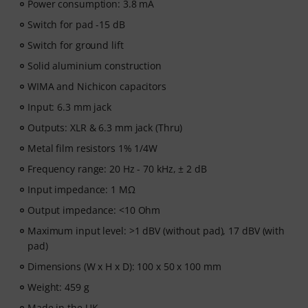
Power consumption: 3.8 mA
Switch for pad -15 dB
Switch for ground lift
Solid aluminium construction
WIMA and Nichicon capacitors
Input: 6.3 mm jack
Outputs: XLR & 6.3 mm jack (Thru)
Metal film resistors 1% 1/4W
Frequency range: 20 Hz - 70 kHz, ± 2 dB
Input impedance: 1 MΩ
Output impedance: <10 Ohm
Maximum input level: >1 dBV (without pad), 17 dBV (with
pad)
Dimensions (W x H x D): 100 x 50 x 100 mm
Weight: 459 g
Made in the UK