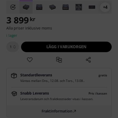
+4
3 899
kr
Alla priser inklusive moms
i lager
LÄGG I VARUKORGEN
1
Standardleverans
gratis
Väntas mellan
Ons., 12.08.
och
Tors., 13.08.
.
Snabb Leverans
Pris i kassan
Leveransdatum och fraktkostnader visas i kassan.
Fraktinformation