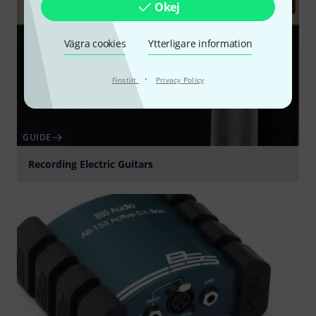
Okej
Vägra cookies
Ytterligare information
·
Finstilt
Privacy Policy
GUIDE
Recording Electric Guitars