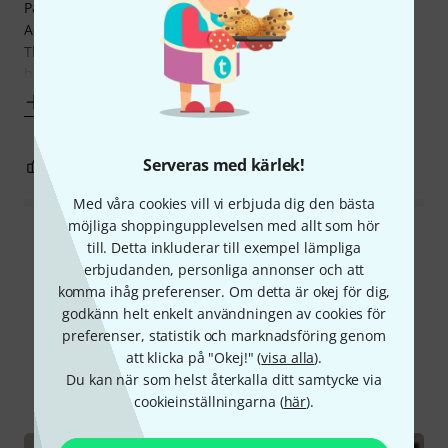
Passive vs Active DI's:
Active DI's have a more defined sound image overall.
The level difference between the active and passive DI's is
huge, 40-50% level difference! It is
Visa mer
Serveras med kärlek!
7
0
ANMÄL RECENSION
Med våra cookies vill vi erbjuda dig den bästa
möjliga shoppingupplevelsen med allt som hör
Läs alla recensioner
till. Detta inkluderar till exempel lämpliga
erbjudanden, personliga annonser och att
komma ihåg preferenser. Om detta är okej för dig,
godkänn helt enkelt användningen av cookies för
Visste du?
preferenser, statistik och marknadsföring genom
att klicka på "Okej!" (
visa alla
).
Du kan när som helst återkalla ditt samtycke via
Alla
Onlineguide
cookieinställningarna (
här
).