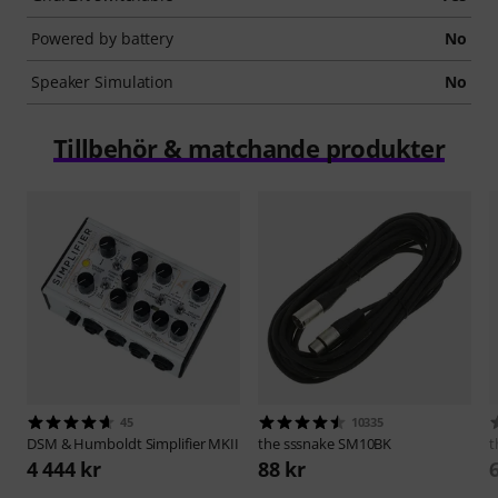
Powered by battery
No
Speaker Simulation
No
Tillbehör & matchande produkter
45
10335
DSM & Humboldt
Simplifier MKII
the sssnake
SM10BK
t
4 444 kr
88 kr