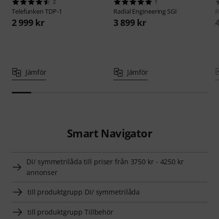
2
1
Telefunken
TDP-1
Radial Engineering
SGI
R
2 999 kr
3 899 kr
Jämför
Jämför
Smart Navigator
DI/ symmetrilåda till priser från 3750 kr - 4250 kr
annonser
till produktgrupp DI/ symmetrilåda
till produktgrupp Tillbehör