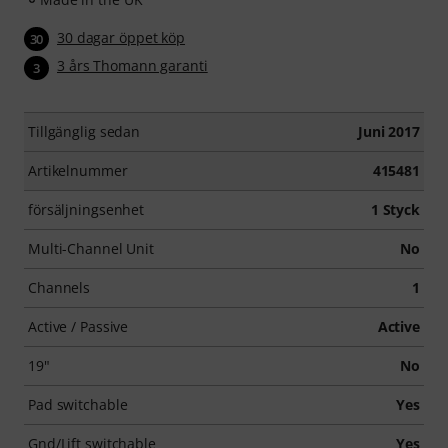
30 dagar öppet köp
30
3 års Thomann garanti
3
Tillgänglig sedan
Juni 2017
Artikelnummer
415481
försäljningsenhet
1 Styck
Multi-Channel Unit
No
Channels
1
Active / Passive
Active
19"
No
Pad switchable
Yes
Gnd/Lift switchable
Yes