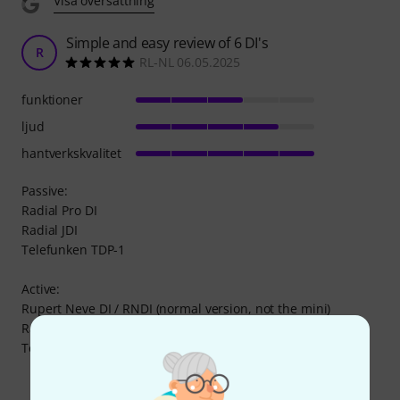
Visa översättning
Simple and easy review of 6 DI's
R
RL-NL 06.05.2025
funktioner
ljud
hantverkskvalitet
Passive:
Radial Pro DI
Radial JDI
Telefunken TDP-1
Active:
Rupert Neve DI / RNDI (normal version, not the mini)
Radial J48
Telefunken TDA-1