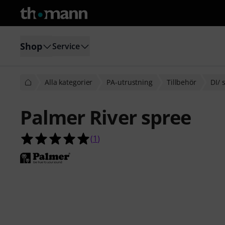
Shop
Service
Alla kategorier
PA-utrustning
Tillbehör
DI/ 
Palmer River spree
5.0 av 5 stjärnor från 1 kundbetyg
(
1
)