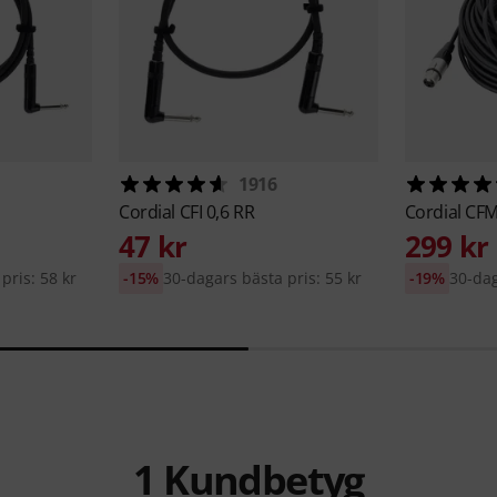
1916
Cordial
CFI 0,6 RR
Cordial
CFM
47 kr
299 kr
pris: 58 kr
-15%
30-dagars bästa pris: 55 kr
-19%
30-dag
1
Kundbetyg