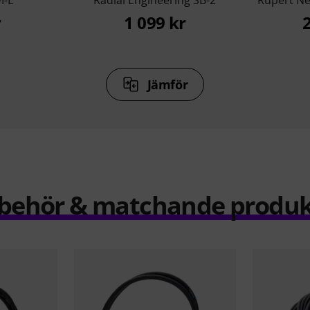
I-E
Radial Engineering SB-2
Rupert Ne
r
1 099 kr
Jämför
llbehör & matchande produk