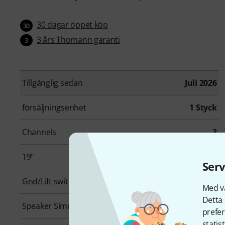
30 dagar öppet köp
30
3 års Thomann garanti
3
Tillgänglig sedan
Juli 2026
försäljningsenhet
1 Styck
Channels
3
19"
No
Serv
Gnd/Lift switchable
Yes
Med vå
Detta 
Speaker Simulation
No
prefer
statis