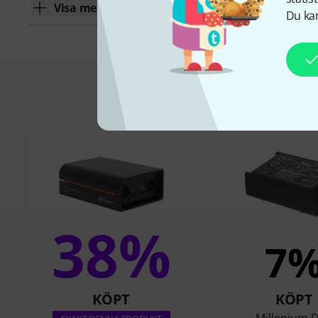
Visa mer
Du kan
Detta är vad k
38%
7
KÖPT
KÖPT