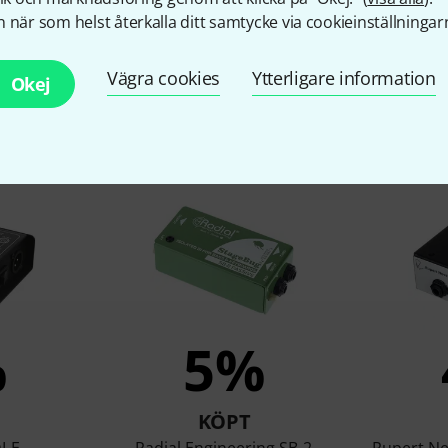
 när som helst återkalla ditt samtycke via cookieinställningar
Vägra cookies
Ytterligare information
Okej
under som tittade på denn
%
5%
KÖPT