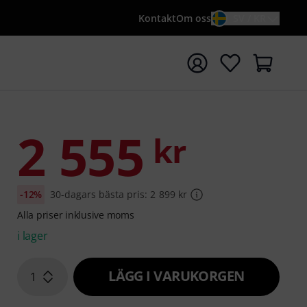
Kontakt
Om oss
SV / KR
a sökningen med söktermen {searchTerm}
2 555
kr
-12%
30-dagars bästa pris: 2 899 kr
Alla priser inklusive moms
i lager
LÄGG I VARUKORGEN
1