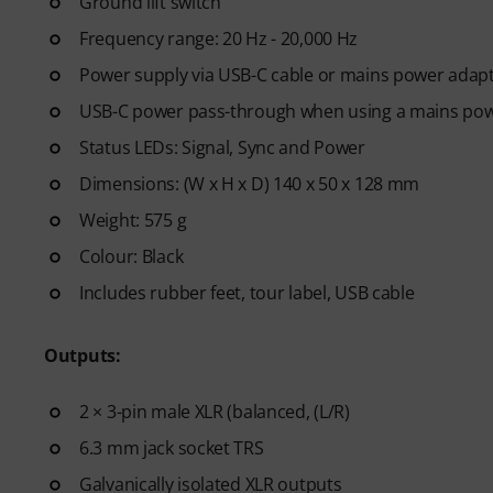
Ground lift switch
Frequency range: 20 Hz - 20,000 Hz
Power supply via USB-C cable or mains power adap
USB-C power pass-through when using a mains po
Status LEDs: Signal, Sync and Power
Dimensions: (W x H x D) 140 x 50 x 128 mm
Weight: 575 g
Colour: Black
Includes rubber feet, tour label, USB cable
Outputs:
2 × 3-pin male XLR (balanced, (L/R)
6.3 mm jack socket TRS
Galvanically isolated XLR outputs