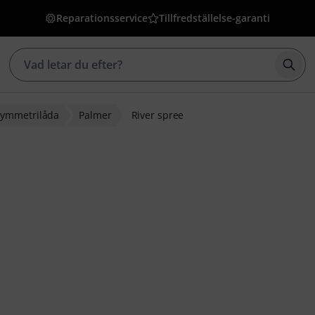
Reparationsservice
Tillfredställelse-garanti
Börj
symmetrilåda
Palmer
River spree