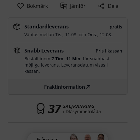
Bokmärk
Jämför
Dela
Standardleverans
gratis
Väntas mellan
Tis., 11.08.
och
Ons., 12.08.
.
Snabb Leverans
Pris i kassan
Beställ inom
7 Tim. 11 Min.
för snabbast
möjliga leverans. Leveransdatum visas i
kassan.
Fraktinformation
37
SÄLJRANKING
i DI/ symmetrilåda
Fråga oss