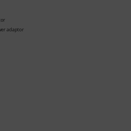
tor
wer adaptor