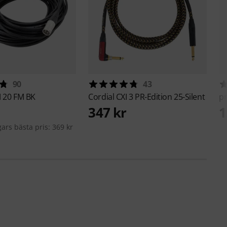
90
43
 20 FM BK
Cordial
CXI 3 PR-Edition 25-Silent
p
347 kr
1
ars bästa pris: 369 kr