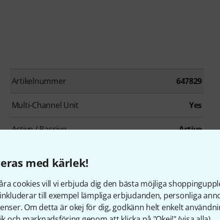
Artikelnummer
647829
Multi-Channel Unit
Yes
Active / Passive
Active
Pad switchable
No
eras med kärlek!
Powered by battery
No
ra cookies vill vi erbjuda dig den bästa möjliga shoppingupple
inkluderar till exempel lämpliga erbjudanden, personliga an
enser. Om detta är okej för dig, godkänn helt enkelt användni
tik och marknadsföring genom att klicka på "Okej!" (
visa alla
).