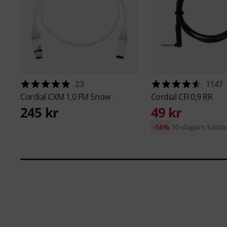
23
1147
Cordial
CXM 1,0 FM Snow
Cordial
CFI 0,9 RR
245 kr
49 kr
-16%
30-dagars bästa 