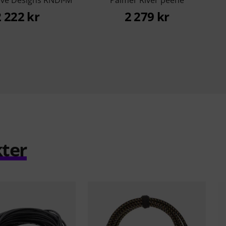
ve Designs RNDI-M
Palmer River peene
2 222 kr
2 279 kr
ter