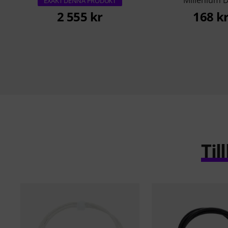
Millenium D
EXAKT DENNA PRODUKT
2 555 kr
168 k
Ti